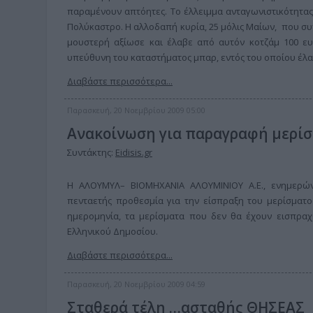
παραμένουν απτόητες. Το έλλειμμα ανταγωνιστικότητας
Πολύκαστρο. Η αλλοδαπή κυρία, 25 μόλις Μαίων, που συ
μουστερή αξίωσε και έλαβε από αυτόν κοτζάμ 100 ε
υπεύθυνη του καταστήματος μπαρ, εντός του οποίου έλ
Διαβάστε περισσότερα...
Παρασκευή, 20 Νοεμβρίου 2009 05:00
Ανακοίνωση για παραγραφή μερίσ
Συντάκτης:
Eidisis.gr
Η ΑΛΟΥΜΥΛ– ΒΙΟΜΗΧΑΝΙΑ ΑΛΟΥΜΙΝΙΟΥ Α.Ε., ενημερώνε
πενταετής προθεσμία για την είσπραξη του μερίσματο
ημερομηνία, τα μερίσματα που δεν θα έχουν εισπραχ
Ελληνικού Δημοσίου.
Διαβάστε περισσότερα...
Παρασκευή, 20 Νοεμβρίου 2009 04:59
Σταθερά τέλη …ασταθής ΘΗΣΕΑΣ