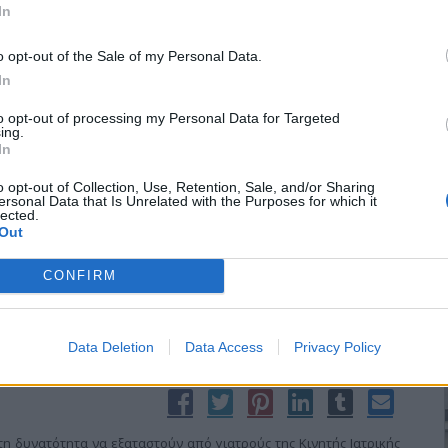
μείο για να κάνει την …καλή του και βρέθηκε κυκλωμένος από
In
οφορίες τους και έδρασαν κατάλληλα.
o opt-out of the Sale of my Personal Data.
In
to opt-out of processing my Personal Data for Targeted
ing.
σε ξενοδοχείο
In
o opt-out of Collection, Use, Retention, Sale, and/or Sharing
ersonal Data that Is Unrelated with the Purposes for which it
lected.
ίο του Κιλκίς τερματίστηκε ξαφνικά η …επιχείρηση που έστησαν
Out
ς εκείνες όπου δεν απαιτείται κεφάλαιο, ενώ το κέρδος είναι
 νόμο περί μαστροπείας και έκδοση προσώπων επ’ αμοιβή.
CONFIRM
Data Deletion
Data Access
Privacy Policy
ν Κινητή Ιατρική Μονάδα
τη δυνατότητα να εξαταστούν από γιατρούς της Κινητής Ιατρικής