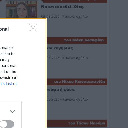
Να αποσυρθεί. Χθες.
03-08-2026 - Κανένα σχόλιο
onal
sonal or
Οίκοι ευγηρίας
ection to
24-07-2026 - Κανένα σχόλιο
ou may
 personal
out of the
 downstream
B’s List of
Ή ρούφα ή φύσα
03-08-2026 - Κανένα σχόλιο