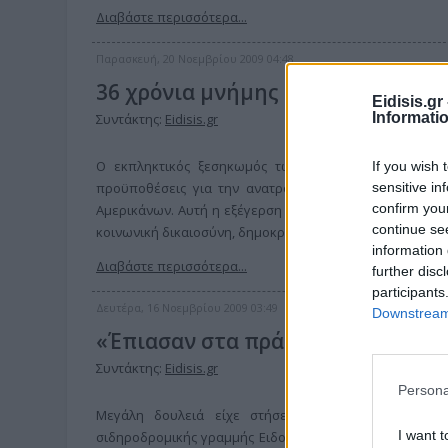
Διαβάστε περισσότερα...
Παρασκευή, 20 Νοεμβρίου 2009 04:48
36 χρόνια μνήμης και αγώνα
Eidisis.g
Informati
Συντάκτης:
Eidisis.gr
Ο εκπληκτικός ξεσηκωμός των φοιτητών, των εργατ
If you wish 
sensitive in
προϋποθέσεις για την ανατροπή της στυγνής δικτατορ
confirm you
Αμερικάνων. Αυτή η εξέγερση ανανέωσε, αναζωογόνησε 
continue se
κοινωνική δικαιοσύνη, δημοκρατία, εθνική ανεξαρτησία, 
information 
Διαβάστε περισσότερα...
further disc
participants
Δευτέρα, 16 Νοεμβρίου 2009 03:49
Downstream 
«Έπιασαν στα πράσα» αλλοδαπό με
Συντάκτης:
Eidisis.gr
Persona
Μεγάλη δουλειά είχε στήσει, προφανώς με τους 
I want t
σιδηροδρομικής γραμμής Ειδομένης - Πολυκάστρου οι σ