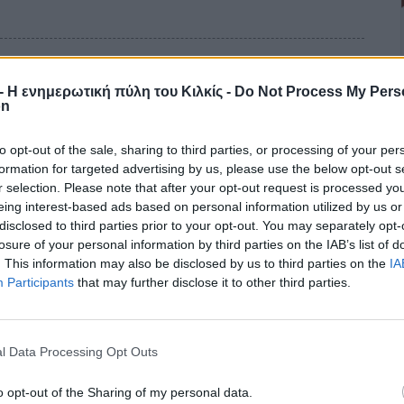
r - Η ενημερωτική πύλη του Κιλκίς -
Do Not Process My Pers
on
ών αλλά και όλου του λαού στο Πολυτεχνείο, στερέωσε τις
to opt-out of the sale, sharing to third parties, or processing of your per
formation for targeted advertising by us, please use the below opt-out s
ίας, που επιβλήθηκε στον ελληνικό λαό με τις ευλογίες των
r selection. Please note that after your opt-out request is processed y
την ελπίδα και έβαλε δύναμη στο περιεχόμενο των στόχων για
eing interest-based ads based on personal information utilized by us or
λαϊκή κυριαρχία.
disclosed to third parties prior to your opt-out. You may separately opt-
losure of your personal information by third parties on the IAB’s list of
. This information may also be disclosed by us to third parties on the
IA
Participants
that may further disclose it to other third parties.
 10 κιλά χασίς
l Data Processing Opt Outs
…συνεταίρους του ένας αλλοδαπός. Σε κάποιο σημείο της
o opt-out of the Sharing of my personal data.
υνεργάτες του είχαν αφήσει σάκο με 10.350 γραμμάρια χασίς. Ο