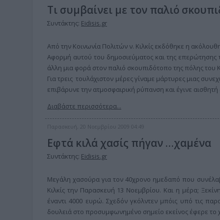
Τι συμβαίνει με τον παλιό σκουπι
Συντάκτης:
Eidisis.gr
Από την Κοινωνία Πολιτών ν. Κιλκίς εκδόθηκε η ακόλουθ
Αφορμή αυτού του δημοσιεύματος και της επερώτησης τ
άλλη μια φορά στον παλιό σκουπιδότοπο της πόλης του Κ
Για τρεις τουλάχιστον μέρες γίναμε μάρτυρες μιας συν
επιβάρυνε την ατμοσφαιρική ρύπανση και έγινε αισθητή 
Διαβάστε περισσότερα...
Παρασκευή, 20 Νοεμβρίου 2009 04:49
Εφτά κιλά χασίς πήγαν …χαμένα
Συντάκτης:
Eidisis.gr
Μεγάλη χασούρα για τον 40χρονο ημεδαπό που συνέλαβ
Κιλκίς την Παρασκευή 13 Νοεμβρίου. Και η μέρα; Ξεκί
έναντι 4000 ευρώ. Σχεδόν γκόλντεν μπόις υπό τις παρ
δουλειά στο προσυμφωνημένο σημείο εκείνος έφερε το χ