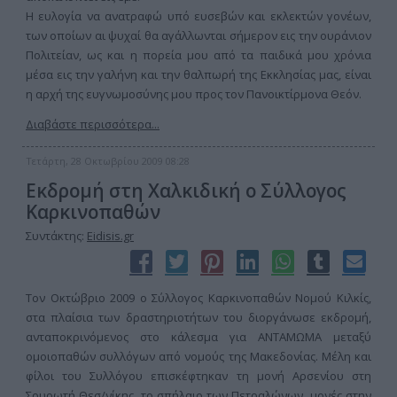
Η ευλογία να ανατραφώ υπό ευσεβών και εκλεκτών γονέων,
των οποίων αι ψυχαί θα αγάλλωνται σήμερον εις την ουράνιον
Πολιτείαν, ως και η πορεία μου από τα παιδικά μου χρόνια
μέσα εις την γαλήνη και την θαλπωρή της Εκκλησίας μας, είναι
η αρχή της ευγνωμοσύνης μου προς τον Πανοικτίρμονα Θεόν.
Διαβάστε περισσότερα...
Τετάρτη, 28 Οκτωβρίου 2009 08:28
Εκδρομή στη Χαλκιδική ο Σύλλογος
Καρκινοπαθών
Συντάκτης:
Eidisis.gr
Τον Οκτώβριο 2009 ο Σύλλογος Καρκινοπαθών Νομού Κιλκίς,
στα πλαίσια των δραστηριοτήτων του διοργάνωσε εκδρομή,
ανταποκρινόμενος στο κάλεσμα για ΑΝΤΑΜΩΜΑ μεταξύ
ομοιοπαθών συλλόγων από νομούς της Μακεδονίας. Μέλη και
φίλοι του Συλλόγου επισκέφτηκαν τη μονή Αρσενίου στη
Σουρωτή Θεσ/νίκης, το σπήλαιο των Πετραλώνων, μονές στην