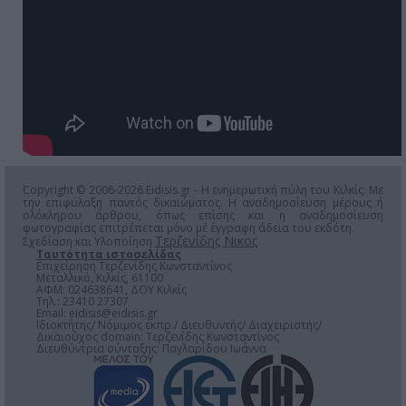
Copyright © 2006-2026 Eidisis.gr - Η ενημερωτική πύλη του Κιλκίς. Με
την επιφύλαξη παντός δικαιώματος. Η αναδημοσίευση μέρους ή
ολόκληρου άρθρου, όπως επίσης και η αναδημοσίευση
φωτογραφίας επιτρέπεται μόνο μέ έγγραφη άδεια του εκδότη.
Τερζενίδης Νικος
Σχεδίαση και Υλοποίηση
Ταυτότητα ιστοσελίδας
Επιχείρηση Τερζενίδης Κωνσταντίνος
Μεταλλικό, Κιλκίς, 61100
ΑΦΜ: 024638641, ΔΟΥ Κιλκίς
Τηλ.: 23410 27307
Email:
eidisis@eidisis.gr
Ιδιοκτήτης/ Νόμιμος εκπρ./ Διευθυντής/ Διαχειριστής/
Δικαιούχος domain: Τερζενίδης Κωνσταντίνος
Διευθύντρια σύνταξης: Παγλαρίδου Ιωάννα