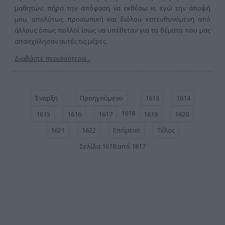
μαθητών, πήρα την απόφαση να εκθέσω κι εγώ την άποψή
μου, απολύτως προσωπική και διόλου κατευθυνόμενη από
άλλους όπως πολλοί ίσως να υπέθεταν για τα θέματα που μας
απασχόλησαν αυτές τις μέρες.
Διαβάστε περισσότερα...
Έναρξη
Προηγούμενο
1613
1614
1618
1615
1616
1617
1619
1620
1621
1622
Επόμενο
Τέλος
Σελίδα 1618 από 1817