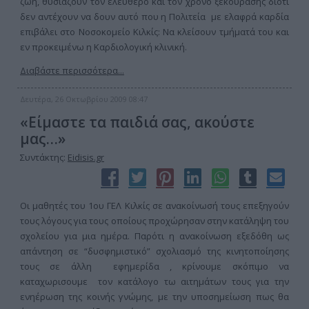
ζωή, θυσιάζουν τον ελεύθερο και τον χρόνο ξεκούρασης διότι
δεν αντέχουν να δουν αυτό που η Πολιτεία με ελαφρά καρδία
επιβάλει στο Νοσοκομείο Κιλκίς: Να κλείσουν τμήματά του και
εν προκειμένω η Καρδιολογική κλινική.
Διαβάστε περισσότερα...
Δευτέρα, 26 Οκτωβρίου 2009 08:47
«Είμαστε τα παιδιά σας, ακούστε
μας…»
Συντάκτης:
Eidisis.gr
Οι μαθητές του 1ου ΓΕΛ Κιλκίς σε ανακοίνωσή τους επεξηγούν
τους λόγους για τους οποίους προχώρησαν στην κατάληψη του
σχολείου για μια ημέρα. Παρότι η ανακοίνωση εξεδόθη ως
απάντηση σε “δυσφημιστικό” σχολιασμό της κινητοποίησης
τους σε άλλη εφημερίδα , κρίνουμε σκόπιμο να
καταχωρισουμε τον κατάλογο τω αιτημάτων τους για την
ενηέρωση της κοινής γνώμης, με την υποσημείωση πως θα