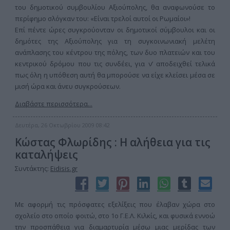
του δημοτικού συμβουλίου Αξιούπολης, θα αναφωνούσε το
περίφημο σλόγκαν του: «Είναι τρελοί αυτοί οι Ρωμαίοι»!
Επί πέντε ώρες συγκρούονταν οι δημοτικοί σύμβουλοι και οι
δημότες της Αξιούπολης για τη συγκοινωνιακή μελέτη
ανάπλασης του κέντρου της πόλης, των δυο πλατειών και του
κεντρικού δρόμου που τις συνδέει, για ν’ αποδειχθεί τελικά
πως όλη η υπόθεση αυτή θα μπορούσε να είχε κλείσει μέσα σε
μισή ώρα και άνευ συγκρούσεων.
Διαβάστε περισσότερα...
Δευτέρα, 26 Οκτωβρίου 2009 08:42
Κώστας Φλωρίδης : Η αλήθεια για τις
καταλήψεις
Συντάκτης:
Eidisis.gr
Με αφορμή τις πρόσφατες εξελίξεις που έλαβαν χώρα στο
σχολείο στο οποίο φοιτώ, στο 1ο Γ.Ε.Λ. Κιλκίς, και φυσικά εννοώ
την προσπάθεια για διαμαρτυρία μέσω μιας μερίδας των