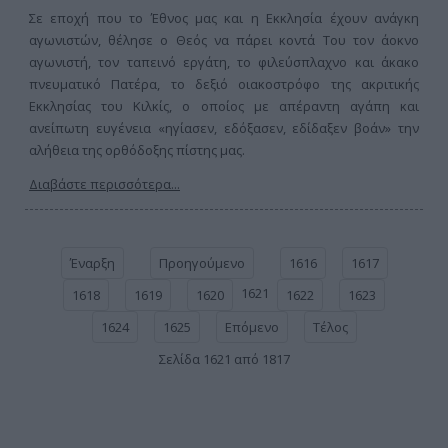
Σε εποχή που το Έθνος μας και η Εκκλησία έχουν ανάγκη
αγωνιστών, θέλησε ο Θεός να πάρει κοντά Του τον άοκνο
αγωνιστή, τον ταπεινό εργάτη, το φιλεύσπλαχνο και άκακο
πνευματικό Πατέρα, το δεξιό οιακοστρόφο της ακριτικής
Εκκλησίας του Κιλκίς, ο οποίος με απέραντη αγάπη και
ανείπωτη ευγένεια «ηγίασεν, εδόξασεν, εδίδαξεν βοάν» την
αλήθεια της ορθόδοξης πίστης μας.
Διαβάστε περισσότερα...
Έναρξη
Προηγούμενο
1616
1617
1621
1618
1619
1620
1622
1623
1624
1625
Επόμενο
Τέλος
Σελίδα 1621 από 1817