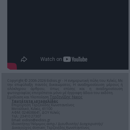
Copyright © 2006-2026 Eidisis.gr - Η ενημερωτική πύλη του Κιλκίς. Με
την επιφύλαξη παντός δικαιώματος. Η αναδημοσίευση μέρους ή
ολόκληρου άρθρου, όπως επίσης και η αναδημοσίευση
φωτογραφίας επιτρέπεται μόνο μέ έγγραφη άδεια του εκδότη.
Τερζενίδης Νικος
Σχεδίαση και Υλοποίηση
Ταυτότητα ιστοσελίδας
Επιχείρηση Τερζενίδης Κωνσταντίνος
Μεταλλικό, Κιλκίς, 61100
ΑΦΜ: 024638641, ΔΟΥ Κιλκίς
Τηλ.: 23410 27307
Email:
eidisis@eidisis.gr
Ιδιοκτήτης/ Νόμιμος εκπρ./ Διευθυντής/ Διαχειριστής/
Δικαιούχος domain: Τερζενίδης Κωνσταντίνος