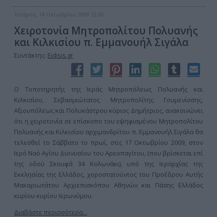
Τετάρτη, 14 Οκτωβρίου 2009 12:28
Χειροτονία Μητροπολίτου Πολυανής
και Κιλκισίου π. Εμμανουήλ Σιγάλα
Συντάκτης:
Eidisis.gr
Ο Τοποτηρητής της Ιεράς Μητροπόλεως Πολυανής και
Κιλκισίου, Σεβασμιώτατος Μητροπολίτης Γουμενίσσης,
Αξιουπόλεως και Πολυκάστρου κύριος Δημήτριος, ανακοινώνει
ότι η χειροτονία σε επίσκοπο του εψηφισμένου Μητροπολίτου
Πολυανής και Κιλκισίου αρχιμανδρίτου π. Εμμανουήλ Σιγάλα θα
τελεσθεί το Σάββατο το πρωί, στις 17 Οκτωβρίου 2009, στον
Ιερό Ναό Αγίου Διονυσίου του Αρεοπαγίτου, (που βρίσκεται επί
της οδού Σκουφά 34 Κολωνάκι), υπό της Ιεραρχίας της
Εκκλησίας της Ελλάδος, χοροστατούντος του Προέδρου Αυτής
Μακαριωτάτου Αρχιεπισκόπου Αθηνών και Πάσης Ελλάδος
κυρίου κυρίου Ιερωνύμου.
Διαβάστε περισσότερα...