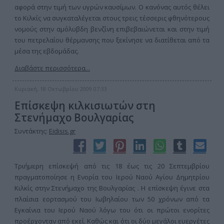
αφορά στην τιμή των υγρών καυσίμων. Ο κανόνας αυτός θέλει
το Κιλκίς να συγκαταλέγεται στους τρεις τέσσερις φθηνότερους
νομούς στην αμόλυβδη βενζίνη επιβεβαιώνεται και στην τιμή
του πετρελαίου θέρμανσης που ξεκίνησε να διατίθεται από τα
μέσα της εβδομάδας.
Διαβάστε περισσότερα...
Κυριακή, 18 Οκτωβρίου 2009 07:33
Επίσκεψη κιλκισιωτών στη
Στενήμαχο Βουλγαρίας
Συντάκτης:
Eidisis.gr
Τριήμερη επίσκεψή από τις 18 έως τις 20 Σεπτεμβρίου
πραγματοποίησε η Ενορία του Ιερού Ναού Αγίου Δημητρίου
Κιλκίς στην Στενήμαχο της Βουλγαρίας . Η επίσκεψη έγινε στα
πλαίσια εορτασμού του Ιωβηλαίου των 50 χρόνων από τα
Εγκαίνια του Ιερού Ναού λόγω του ότι οι πρώτοι ενορίτες
προέρχονταν από εκεί. Καθώς και ότι οι δύο μεγάλοι ευεργέτες