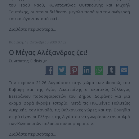
του Ιερού Ναού, Κωνσταντίνος Ουτσκούνης και Μιχαήλ
Ταμπάκης, οι οποίοι διέθεσαν μεγάλα ποσά για την ανέγερσή
του κατάγονταν από εκεί .
Διαβάστε περισσότερα...
Κυριακή, 18 Οκτωβρίου 2009 07:32
Ο Μέγας Αλέξανδρος ζει!
Συντάκτης:
Eidisis.gr
Την περίοδο 21-26 Αυγούστου στην χώρα των Φαραώ, του
Καβάφη και της Αγίας Αικατερίνης ο ακριτικός Σύλλογος
Βετεράνων ποδοσφαιριστών του Δήμου Δοϊράνης για μια
ακόμα φορά έγραψε ιστορία. Μετά τις Ηνωμένες Πολιτείες
Αμερικής, τον Καναδά, τις Βαλκανικές χώρες και την Σουηδία
σειρά είχαν οι Έλληνες της Αιγύπτου να γνωρίσουν τον παλμό
των Κιλκισιωτών παλαιών ποδοσφαιριστών.
Διαβάστε περισσότερα...