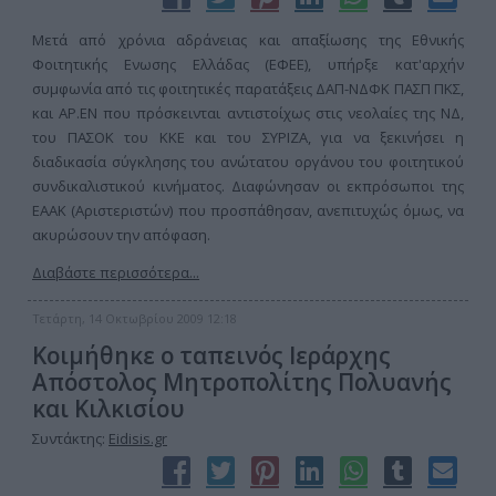
Μετά από χρόνια αδράνειας και απαξίωσης της Εθνικής
Φοιτητικής Ενωσης Ελλάδας (ΕΦΕΕ), υπήρξε κατ'αρχήν
συμφωνία από τις φοιτητικές παρατάξεις ΔΑΠ-ΝΔΦΚ ΠΑΣΠ ΠΚΣ,
και ΑΡ.ΕΝ που πρόσκεινται αντιστοίχως στις νεολαίες της ΝΔ,
του ΠΑΣΟΚ του ΚΚΕ και του ΣΥΡΙΖΑ, για να ξεκινήσει η
διαδικασία σύγκλησης του ανώτατου οργάνου του φοιτητικού
συνδικαλιστικού κινήματος. Διαφώνησαν οι εκπρόσωποι της
ΕΑΑΚ (Αριστεριστών) που προσπάθησαν, ανεπιτυχώς όμως, να
ακυρώσουν την απόφαση.
Διαβάστε περισσότερα...
Τετάρτη, 14 Οκτωβρίου 2009 12:18
Κοιμήθηκε ο ταπεινός Ιεράρχης
Απόστολος Μητροπολίτης Πολυανής
και Κιλκισίου
Συντάκτης:
Eidisis.gr