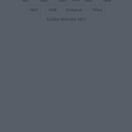
1631
1632
1633
1635
1636
1637
1638
Επόμενο
Τέλος
Σελίδα 1634 από 1817