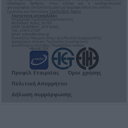
ολόκληρου άρθρου, όπως επίσης και η αναδημοσίευση
φωτογραφίας επιτρέπεται μόνο μέ έγγραφη άδεια του εκδότη.
Τερζενίδης Νικος
Σχεδίαση και Υλοποίηση
Ταυτότητα ιστοσελίδας
Επιχείρηση Τερζενίδης Κωνσταντίνος
Μεταλλικό, Κιλκίς, 61100
ΑΦΜ: 024638641, ΔΟΥ Κιλκίς
Τηλ.: 23410 27307
Email:
eidisis@eidisis.gr
Ιδιοκτήτης/ Νόμιμος εκπρ./ Διευθυντής/ Διαχειριστής/
Δικαιούχος domain: Τερζενίδης Κωνσταντίνος
Διευθύντρια σύνταξης: Παγλαρίδου Ιωάννα
Προφίλ Εταιρείας
Όροι χρήσης
Πολιτική Απορρήτου
Δήλωση συμμόρφωσης