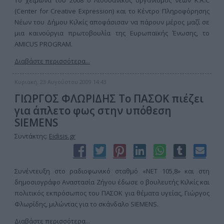
Το χειμώνα του 2008 ο Λιθουανικός οργανισμός νέων K.R.C
(Center for Creative Expression) και το Κέντρο Πληροφόρησης
Νέων του Δήμου Κιλκίς αποφάσισαν να πάρουν μέρος μαζί σε
μια καινούργια πρωτοβουλία της Ευρωπαϊκής Ένωσης, το
AMICUS PROGRAM.
Διαβάστε περισσότερα...
Κυριακή, 23 Αυγούστου 2009 14:43
ΓΙΩΡΓΟΣ ΦΛΩΡΙΔΗΣ Το ΠΑΣΟΚ πιέζει
για άπλετο φως στην υπόθεση
SIEMENS
Συντάκτης:
Eidisis.gr
Συνέντευξη στο ραδιοφωνικό σταθμό «ΝΕΤ 105,8» και στη
δημοσιογράφο Αναστασία Ζήγου έδωσε ο βουλευτής Κιλκίς και
πολιτικός εκπρόσωπος του ΠΑΣΟΚ για θέματα υγείας, Γιώργος
Φλωρίδης, μιλώντας για το σκάνδαλο SIEMENS.
Διαβάστε περισσότερα...