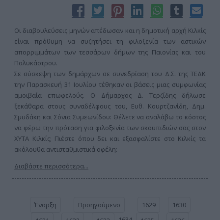
Οι διαβουλεύσεις μηνών απέδωσαν και η δημοτική αρχή Κιλκίς
είναι πρόθυμη να συζητήσει τη φιλοξενία των αστικών
απορριμμάτων των τεσσάρων δήμων της Παιονίας και του
Πολυκάστρου.
Σε σύσκεψη των δημάρχων σε συνεδρίαση του Δ.Σ. της ΤΕΔΚ
την Παρασκευή 31 Ιουλίου τέθηκαν οι βάσεις μιας συμφωνίας
αμοιβαία επωφελούς. Ο Δήμαρχος Δ. Τερζίδης δήλωσε
ξεκάθαρα στους συναδέλφους του, Ευθ. Κουρτζανίδη, Δημ.
Σμυδάκη και Σόνια Συμεωνίδου: Θέλετε να αναλάβω το κόστος
να φέρω την πρόταση για φιλοξενία των σκουπιδιών σας στον
ΧΥΤΑ Κιλκίς; Πιέστε όπου δει και εξασφαλίστε στο Κιλκίς τα
ακόλουθα αντισταθμιστικά οφέλη:
Διαβάστε περισσότερα...
Έναρξη
Προηγούμενο
1629
1630
1634