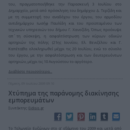
του, πραγματοποιήθηκε την Παρασκευή 3 Ιουλίου στο
Δημαρχείο, μετά από πρόσκληση του δημάρχου Δ. Τερζίδη και
με τη συμμετοχή του αναδόχου του έργου, του αρμοδίου
αντιδημάρχου Ιωσήφ Παυλίδη και του προϊσταμένου των
τεχνικών υπηρεσιών του δήμου Γ. Χανοζίδη. Όπως προέκυψε
απ΄ τη σύσκεψη, η ασφαλτόστρωση των κύριων οδικών
αρτηριών της πόλης (21ης Ιουνίου, Ελ. Βενιζέλου και Γ.
Καπέτα)θα ολοκληρωθεί μέχρι τις 20 Ιουλίου, ενώ το σύνολο
του έργου, με την ασφαλτόστρωση και των δευτερευόντων
αρτηριών, μέχρι τις 10 Αυγούστου το αργότερο.
Διαβάστε περισσότερα...
Πέμπτη, 09 Ιουλίου 2009 09:10
Χτύπημα της παράνομης διακίνησης
εμπορευμάτων
Συντάκτης:
Eidisis.gr
Το Τελωνείο Ευζώνων στο α’ εξάμηνο του 2009 και μετά από