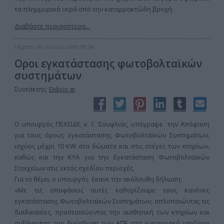
τα πλημμυρικά νερά από την καταρρακτώδη βροχή.
Διαβάστε περισσότερα...
Πέμπτη, 09 Ιουλίου 2009 09:34
Οροι εγκατάστασης φωτοβολταϊκών
συστημάτων
Συντάκτης:
Eidisis.gr
Ο υπουργός ΠΕΧΩΔΕ, κ. Γ. Σουφλιάς, υπέγραψε την Απόφαση
για τους όρους εγκατάστασης Φωτοβολταϊκών Συστημάτων,
ισχύος μέχρι 10 KW στα δώματα και στις στέγες των κτηρίων,
καθώς και την ΚΥΑ για την Εγκατάσταση Φωτοβολταϊκών
Στοιχείων στις εκτός σχεδίου περιοχές.
Για το θέμα, ο υπουργός έκανε την ακόλουθη δήλωση:
«Με τις αποφάσεις αυτές καθορίζουμε τους κανόνες
εγκατάστασης Φωτοβολταϊκών Συστημάτων, απλοποιώντας τις
διαδικασίες, προστατεύοντας την αισθητική των κτηρίων και
αυξάνοντας την διείσδυση των ΑΠΕ στο ενεργειακό ισοζύγιο