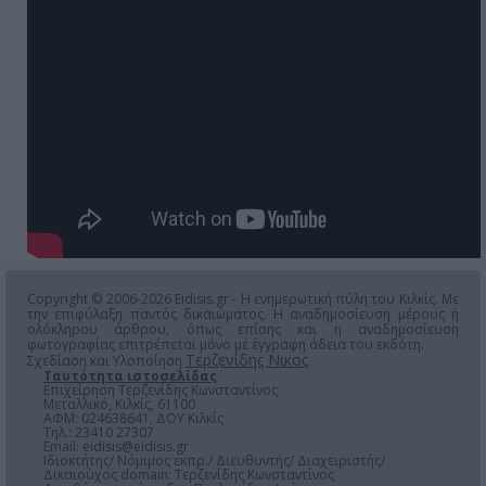
Copyright © 2006-2026 Eidisis.gr - Η ενημερωτική πύλη του Κιλκίς. Με
την επιφύλαξη παντός δικαιώματος. Η αναδημοσίευση μέρους ή
ολόκληρου άρθρου, όπως επίσης και η αναδημοσίευση
φωτογραφίας επιτρέπεται μόνο μέ έγγραφη άδεια του εκδότη.
Τερζενίδης Νικος
Σχεδίαση και Υλοποίηση
Ταυτότητα ιστοσελίδας
Επιχείρηση Τερζενίδης Κωνσταντίνος
Μεταλλικό, Κιλκίς, 61100
ΑΦΜ: 024638641, ΔΟΥ Κιλκίς
Τηλ.: 23410 27307
Email:
eidisis@eidisis.gr
Ιδιοκτήτης/ Νόμιμος εκπρ./ Διευθυντής/ Διαχειριστής/
Δικαιούχος domain: Τερζενίδης Κωνσταντίνος