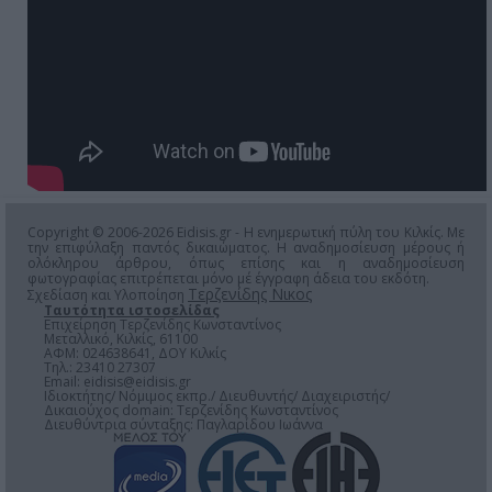
Copyright © 2006-2026 Eidisis.gr - Η ενημερωτική πύλη του Κιλκίς. Με
την επιφύλαξη παντός δικαιώματος. Η αναδημοσίευση μέρους ή
ολόκληρου άρθρου, όπως επίσης και η αναδημοσίευση
φωτογραφίας επιτρέπεται μόνο μέ έγγραφη άδεια του εκδότη.
Τερζενίδης Νικος
Σχεδίαση και Υλοποίηση
Ταυτότητα ιστοσελίδας
Επιχείρηση Τερζενίδης Κωνσταντίνος
Μεταλλικό, Κιλκίς, 61100
ΑΦΜ: 024638641, ΔΟΥ Κιλκίς
Τηλ.: 23410 27307
Email:
eidisis@eidisis.gr
Ιδιοκτήτης/ Νόμιμος εκπρ./ Διευθυντής/ Διαχειριστής/
Δικαιούχος domain: Τερζενίδης Κωνσταντίνος
Διευθύντρια σύνταξης: Παγλαρίδου Ιωάννα