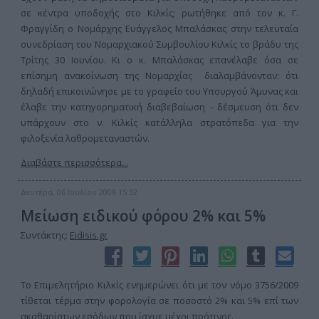
σε κέντρα υποδοχής στο Κιλκίς; ρωτήθηκε από τον κ. Γ.
Φραγγίδη ο Νομάρχης Ευάγγελος Μπαλάσκας στην τελευταία
συνεδρίαση του Νομαρχιακού Συμβουλίου Κιλκίς το βράδυ της
Τρίτης 30 Ιουνίου. Κι ο κ. Μπαλάσκας επανέλαβε όσα σε
επίσημη ανακοίνωση της Νομαρχίας διαλαμβάνονταν: ότι
δηλαδή επικοινώνησε με το γραφείο του Υπουργού Άμυνας και
έλαβε την κατηγορηματική διαβεβαίωση - δέσμευση ότι δεν
υπάρχουν στο ν. Κιλκίς κατάλληλα στρατόπεδα για την
φιλοξενία λαθρομεταναστών.
Διαβάστε περισσότερα...
Δευτέρα, 06 Ιουλίου 2009 15:32
Μείωση ειδικού φόρου 2% και 5%
Συντάκτης:
Eidisis.gr
Το Επιμελητήριο Κιλκίς ενημερώνει ότι με τον νόμο 3756/2009
τίθεται τέρμα στην φορολογία σε ποσοστό 2% και 5% επί των
ακαθαρίστων εσόδων που ίσχυε μέχρι πρότινος.