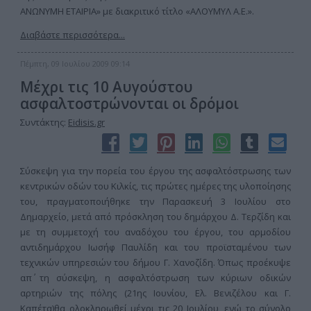
ΑΝΩΝΥΜΗ ΕΤΑΙΡΙΑ» με διακριτικό τίτλο «ΑΛΟΥΜΥΛ Α.Ε.».
Διαβάστε περισσότερα...
Πέμπτη, 09 Ιουλίου 2009 09:14
Μέχρι τις 10 Αυγούστου
ασφαλτοστρώνονται οι δρόμοι
Συντάκτης:
Eidisis.gr
Σύσκεψη για την πορεία του έργου της ασφαλτόστρωσης των
κεντρικών οδών του Κιλκίς, τις πρώτες ημέρες της υλοποίησης
του, πραγματοποιήθηκε την Παρασκευή 3 Ιουλίου στο
Δημαρχείο, μετά από πρόσκληση του δημάρχου Δ. Τερζίδη και
με τη συμμετοχή του αναδόχου του έργου, του αρμοδίου
αντιδημάρχου Ιωσήφ Παυλίδη και του προϊσταμένου των
τεχνικών υπηρεσιών του δήμου Γ. Χανοζίδη. Όπως προέκυψε
απ΄ τη σύσκεψη, η ασφαλτόστρωση των κύριων οδικών
αρτηριών της πόλης (21ης Ιουνίου, Ελ. Βενιζέλου και Γ.
Καπέτα)θα ολοκληρωθεί μέχρι τις 20 Ιουλίου, ενώ το σύνολο