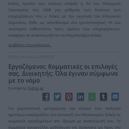
Κιλκίς, προϊόν των οποίων υπήρξε η ΥΑ του Υπουργού
Οικονομίας του 2006 για ρύθμιση των δανείων των
επιχειρήσεων του ν. Κιλκίς με την εγγύηση του Ελληνικού
Δημοσίου, ήλθε ως αποτέλεσμα νέα τροποποιητική ΥΑ του
ανώτερου καθεστώτος προς όφελος των επιχειρήσεων»,
αναφέρει σε ανακοίνωσή του το Επιμελητήριο Κιλκίς.
Διαβάστε περισσότερα...
Πέμπτη, 09 Ιουλίου 2009 09:25
Εργαζόμενοι: Κομματικές οι επιλογές
σας. Διοικητής: Όλα έγιναν σύμφωνα
με το νόμο
Συντάκτης:
Eidisis.gr
Για μεροληπτική μεταχείριση και εύνοια των πολιτικά
ημετέρων καταγγέλλει τον Διοικητή του Νοσοκομείο Κιλκίς το
σωματείο εργαζομένων στο ίδρυμα με ανακοίνωσή του. Το
σωματείο καταγγέλλει μεθόδευση της διοίκησης ως προς την