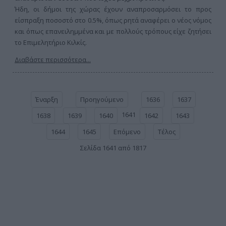
Ήδη, οι δήμοι της χώρας έχουν αναπροσαρμόσει το προς
είσπραξη ποσοστό στο 0.5%, όπως ρητά αναφέρει ο νέος νόμος
και όπως επανειλημμένα και με πολλούς τρόπους είχε ζητήσει
το Επιμελητήριο Κιλκίς.
Διαβάστε περισσότερα...
Έναρξη
Προηγούμενο
1636
1637
1641
1638
1639
1640
1642
1643
1644
1645
Επόμενο
Τέλος
Σελίδα 1641 από 1817