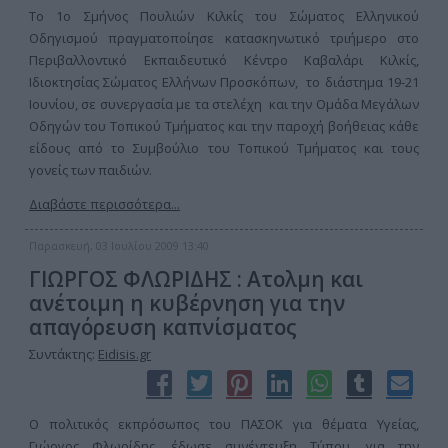
Το 1ο Σμήνος Πουλιών Κιλκίς του Σώματος Ελληνικού
Οδηγισμού πραγματοποίησε κατασκηνωτικό τριήμερο στο
Περιβαλλοντικό Εκπαιδευτικό Κέντρο Καβαλάρι Κιλκίς,
Ιδιοκτησίας Σώματος Ελλήνων Προσκόπων, το διάστημα 19-21
Ιουνίου, σε συνεργασία με τα στελέχη και την Ομάδα Μεγάλων
Οδηγών του Τοπικού Τμήματος και την παροχή βοήθειας κάθε
είδους από το Συμβούλιο του Τοπικού Τμήματος και τους
γονείς των παιδιών.
Διαβάστε περισσότερα...
Παρασκευή, 03 Ιουλίου 2009 13:40
ΓΙΩΡΓΟΣ ΦΛΩΡΙΔΗΣ : Ατολμη και
ανέτοιμη η κυβέρνηση για την
απαγόρευση καπνίσματος
Συντάκτης:
Eidisis.gr
Ο πολιτικός εκπρόσωπος του ΠΑΣΟΚ για θέματα Υγείας,
Γιώργος Φλωρίδης, έδωσε συνέντευξη Τύπου, για την