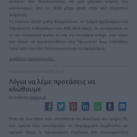
κέντρου της Θεσσαλονίκης, σε μία μεγάλη γιορτή του
καλοκαιριού, από τις 18.00 μέχρι αργά, στην οδό Ολυμπίου
Διαμαντή.
Το fashion street party διοργανώνει το Τμήμα Σχεδιασμού και
Παραγωγής Ενδυμάτων του ΑΤΕΙ Θεσ/νίκης, σε συνεργασία με
το art restaurant punto es και την boutique indigo, που είχαν
την τόλμη να εγκατασταθούν στα "άγνωστα" Άνω Λαδάδικα,
πίσω από την οδό Πολυτεχνείου και τα Δικαστήρια.
Διαβάστε περισσότερα...
Παρασκευή, 03 Ιουλίου 2009 13:34
Λόγια να λέμε προτάσεις να
κλώθουμε
Συντάκτης:
Eidisis.gr
Όταν σε ένα τόπο που υποτίθεται ότι διεκδικεί νέο τμήμα ΤΕΙ,
την ημέρα που συνεδριάζει το Νομαρχιακό Συμβούλιο με
σχετικό θέμα, ο Υφυπουργός Παιδείας (Αθ. Λυκουρέντζος)