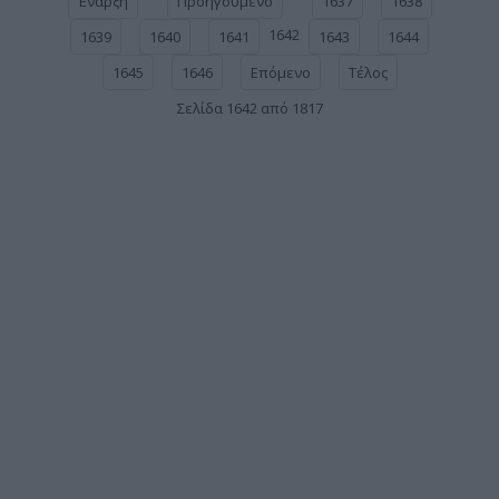
Έναρξη
Προηγούμενο
1637
1638
1642
1639
1640
1641
1643
1644
1645
1646
Επόμενο
Τέλος
Σελίδα 1642 από 1817