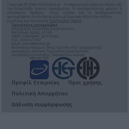
Copyright © 2006-2026 Eidisis.gr - Η ενημερωτική πύλη του Κιλκίς. Με
την επιφύλαξη παντός δικαιώματος. Η αναδημοσίευση μέρους ή
ολόκληρου άρθρου, όπως επίσης και η αναδημοσίευση
φωτογραφίας επιτρέπεται μόνο μέ έγγραφη άδεια του εκδότη.
Τερζενίδης Νικος
Σχεδίαση και Υλοποίηση
Ταυτότητα ιστοσελίδας
Επιχείρηση Τερζενίδης Κωνσταντίνος
Μεταλλικό, Κιλκίς, 61100
ΑΦΜ: 024638641, ΔΟΥ Κιλκίς
Τηλ.: 23410 27307
Email:
eidisis@eidisis.gr
Ιδιοκτήτης/ Νόμιμος εκπρ./ Διευθυντής/ Διαχειριστής/
Δικαιούχος domain: Τερζενίδης Κωνσταντίνος
Διευθύντρια σύνταξης: Παγλαρίδου Ιωάννα
Προφίλ Εταιρείας
Όροι χρήσης
Πολιτική Απορρήτου
Δήλωση συμμόρφωσης