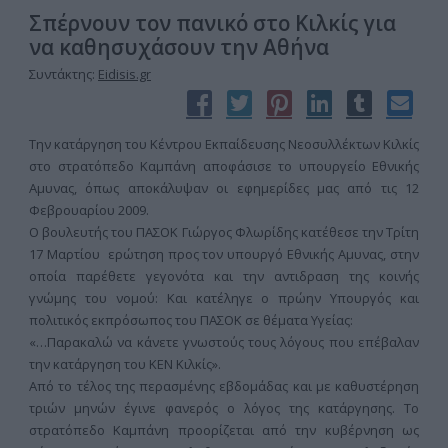
Σπέρνουν τον πανικό στο Κιλκίς για
να καθησυχάσουν την Αθήνα
Συντάκτης:
Eidisis.gr
Την κατάργηση του Κέντρου Εκπαίδευσης Νεοσυλλέκτων Κιλκίς
στο στρατόπεδο Καμπάνη αποφάσισε το υπουργείο Εθνικής
Αμυνας, όπως αποκάλυψαν οι εφημερίδες μας από τις 12
Φεβρουαρίου 2009.
Ο βουλευτής του ΠΑΣΟΚ Γιώργος Φλωρίδης κατέθεσε την Τρίτη
17 Μαρτίου ερώτηση προς τον υπουργό Εθνικής Αμυνας, στην
οποία παρέθετε γεγονότα και την αντιδραση της κοινής
γνώμης του νομού: Και κατέληγε ο πρώην Υπουργός και
πολιτικός εκπρόσωπος του ΠΑΣΟΚ σε θέματα Υγείας:
«…Παρακαλώ να κάνετε γνωστούς τους λόγους που επέβαλαν
την κατάργηση του ΚΕΝ Κιλκίς».
Από το τέλος της περασμένης εβδομάδας και με καθυστέρηση
τριών μηνών έγινε φανερός ο λόγος της κατάργησης. Το
στρατόπεδο Καμπάνη προορίζεται από την κυβέρνηση ως