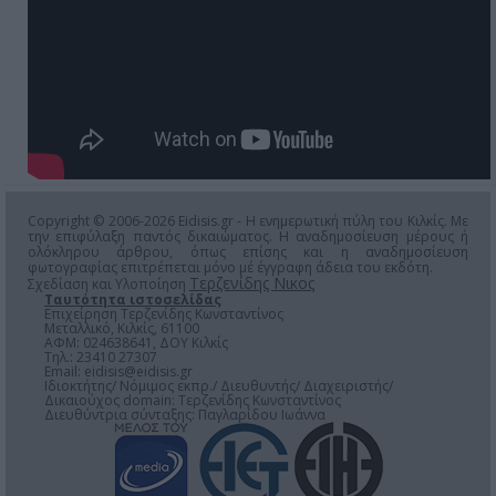
Copyright © 2006-2026 Eidisis.gr - Η ενημερωτική πύλη του Κιλκίς. Με
την επιφύλαξη παντός δικαιώματος. Η αναδημοσίευση μέρους ή
ολόκληρου άρθρου, όπως επίσης και η αναδημοσίευση
φωτογραφίας επιτρέπεται μόνο μέ έγγραφη άδεια του εκδότη.
Τερζενίδης Νικος
Σχεδίαση και Υλοποίηση
Ταυτότητα ιστοσελίδας
Επιχείρηση Τερζενίδης Κωνσταντίνος
Μεταλλικό, Κιλκίς, 61100
ΑΦΜ: 024638641, ΔΟΥ Κιλκίς
Τηλ.: 23410 27307
Email:
eidisis@eidisis.gr
Ιδιοκτήτης/ Νόμιμος εκπρ./ Διευθυντής/ Διαχειριστής/
Δικαιούχος domain: Τερζενίδης Κωνσταντίνος
Διευθύντρια σύνταξης: Παγλαρίδου Ιωάννα