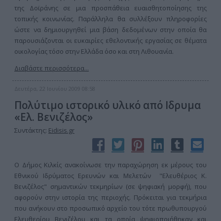
της Δοϊράνης σε μια προσπάθεια ευαισθητοποίησης της
τοπικής κοινωνίας. Παράλληλα θα συλλέξουν πληροφορίες
ώστε να δημιουργηθεί μια βάση δεδομένων στην οποία θα
παρουσιάζονται οι ευκαιρίες εθελοντικής εργασίας σε θέματα
οικολογίας τόσο στην Ελλάδα όσο και στη Λιθουανία.
Διαβάστε περισσότερα...
Δευτέρα, 22 Ιουνίου 2009 08:58
Πολύτιμο ιστορικό υλικό από Ιδρυμα
«Ελ. Βενιζέλος»
Συντάκτης:
Eidisis.gr
Ο Δήμος Κιλκίς ανακοίνωσε την παραχώρηση εκ μέρους του
Εθνικού Ιδρύματος Ερευνών και Μελετών "Ελευθέριος Κ.
Βενιζέλος" σημαντικών τεκμηρίων (σε ψηφιακή μορφή), που
αφορούν στην ιστορία της περιοχής. Πρόκειται για τεκμήρια
που ανήκουν στο προσωπικό αρχείο του τότε πρωθυπουργού
Ελευθερίου Βενιζέλου και τα οποία ψηφιοποιήθηκαν και