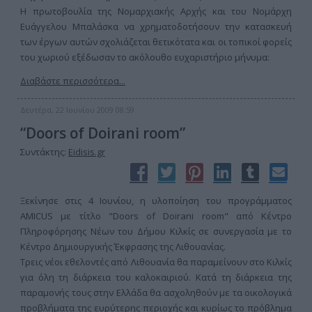
Η πρωτοβουλία της Νομαρχιακής Αρχής και του Νομάρχη
Ευάγγελου Μπαλάσκα να χρηματοδοτήσουν την κατασκευή
των έργων αυτών σχολιάζεται θετικότατα και οι τοπικοί φορείς
του χωριού εξέδωσαν το ακόλουθο ευχαριστήριο μήνυμα:
Διαβάστε περισσότερα...
Δευτέρα, 22 Ιουνίου 2009 08:59
“Doors of Doirani room”
Συντάκτης:
Eidisis.gr
Ξεκίνησε στις 4 Ιουνίου, η υλοποίηση του προγράμματος
AMICUS με τίτλο "Doors of Doirani room" από Κέντρο
Πληροφόρησης Νέων του Δήμου Κιλκίς σε συνεργασία με το
Κέντρο Δημιουργικής Έκφρασης της Λιθουανίας.
Τρεις νέοι εθελοντές από Λιθουανία θα παραμείνουν στο Κιλκίς
για όλη τη διάρκεια του καλοκαιριού. Κατά τη διάρκεια της
παραμονής τους στην Ελλάδα θα ασχοληθούν με τα οικολογικά
προβλήματα της ευρύτερης περιοχής και κυρίως το πρόβλημα