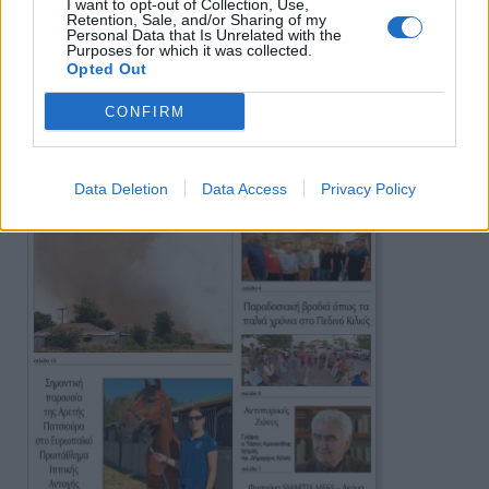
I want to opt-out of Collection, Use,
Retention, Sale, and/or Sharing of my
Personal Data that Is Unrelated with the
Purposes for which it was collected.
Πρωινή
Opted Out
CONFIRM
Data Deletion
Data Access
Privacy Policy