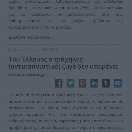
χώρος συγκέντρωσης λαθρομεταναστών, ως φιλοξενείο
δηλαδή της αστυνομικής «σκούπας» σε Αθήνα και Θεσσαλονίκη
για να ανασάνουν οι μεγαλουπόλεις από τους
λαθρομετανάστες και το μείζον πρόβλημα της
εγκληματικότητας που τις μαστίζει.
Διαβάστε περισσότερα...
Σάββατο, 13 Ιουνίου 2009 15:26
Του Έλληνος ο τράχηλος
(αντικαπνιστικό) ζυγό δεν υπομένει
Συντάκτης:
Eidisis.gr
Σε μισό μήνα άρχεται η εφαρμογή του ν. 3730/22.12.08 του
αποκληθέντος και αντικαπνιστικού νόμου. Το κάπνισμα θα
απαγορεύεται σε όλους τους δημόσιους και ιδιωτικούς
χώρους εργασίας. Και στα καταστήματα υγειονομικού
ενδιαφέροντος - καφενεία, καφετέριες, μπαρ, εστιατόρια κ.ο.κ )
προβλέπεται με ρητές διατάξεις του νόμου η εφαρμογή της