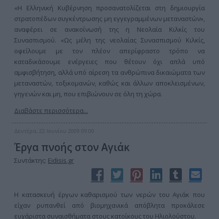
«Η Ελληνική Κυβέρνηση προσανατολίζεται στη δημιουργία
στρατοπέδων συγκέντρωσης μη εγγεγραμμένων μεταναστών»,
αναφέρει σε ανακοίνωσή της η Νεολαία Κιλκίς του
Συνασπισμού. «Ως μέλη της νεολαίας Συνασπισμού Κιλκίς,
οφείλουμε με τον πλέον απερίφραστο τρόπο να
καταδικάσουμε ενέργειες που θέτουν όχι απλά υπό
αμφισβήτηση, αλλά υπό αίρεση τα ανθρώπινα δικαιώματα των
μεταναστών, τοξικομανών, καθώς και άλλων αποκλεισμένων,
γηγενών και μη, που επιβιώνουν σε όλη τη χώρα.
Διαβάστε περισσότερα...
Δευτέρα, 22 Ιουνίου 2009 09:00
Έργα πνοής στον Αγιάκ
Συντάκτης:
Eidisis.gr
Η κατασκευή έργων καθαρισμού των νερών του Αγιάκ που
είχαν ρυπανθεί από βιομηχανικά απόβλητα προκάλεσε
ευχάριστα συναισθήματα στους κατοίκους του Ηλιολούστου.