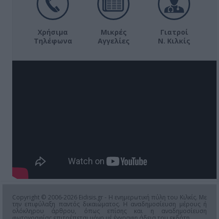
Χρήσιμα
Μικρές
Γιατροί
Τηλέφωνα
Αγγελίες
Ν. Κιλκίς
Copyright © 2006-2026 Eidisis.gr - Η ενημερωτική πύλη του Κιλκίς. Με
την επιφύλαξη παντός δικαιώματος. Η αναδημοσίευση μέρους ή
ολόκληρου άρθρου, όπως επίσης και η αναδημοσίευση
φωτογραφίας επιτρέπεται μόνο μέ έγγραφη άδεια του εκδότη.