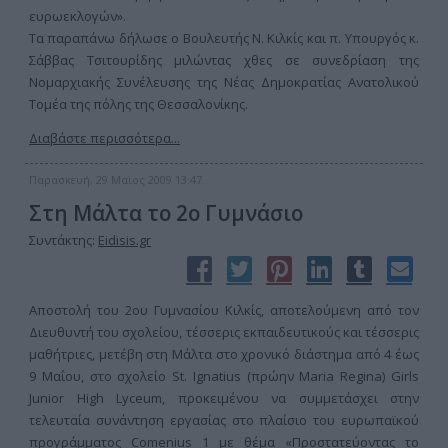
ευρωεκλογών».
Τα παραπάνω δήλωσε ο Βουλευτής Ν. Κιλκίς και π. Υπουργός κ.
Σάββας Τσιτουρίδης μιλώντας χθες σε συνεδρίαση της
Νομαρχιακής Συνέλευσης της Νέας Δημοκρατίας Ανατολικού
Τομέα της πόλης της Θεσσαλονίκης.
Διαβάστε περισσότερα...
Παρασκευή, 29 Μαϊος 2009 13:47
Στη Μάλτα το 2ο Γυμνάσιο
Συντάκτης:
Eidisis.gr
Αποστολή του 2ου Γυμνασίου Κιλκίς, αποτελούμενη από τον
Διευθυντή του σχολείου, τέσσερις εκπαιδευτικούς και τέσσερις
μαθήτριες, μετέβη στη Μάλτα στο χρονικό διάστημα από 4 έως
9 Μαΐου, στο σχολείο St. Ignatius (πρώην Maria Regina) Girls
Junior High Lyceum, προκειμένου να συμμετάσχει στην
τελευταία συνάντηση εργασίας στο πλαίσιο του ευρωπαϊκού
προγράμματος Comenius 1 με θέμα «Προστατεύοντας το