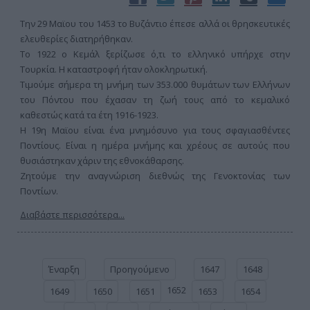
Την 29 Μαϊου του 1453 το Βυζάντιο έπεσε αλλά οι θρησκευτικές
ελευθερίες διατηρήθηκαν.
Το 1922 ο Κεμάλ ξερίζωσε ό,τι το ελληνικό υπήρχε στην
Τουρκία. Η καταστροφή ήταν ολοκληρωτική.
Τιμούμε σήμερα τη μνήμη των 353.000 θυμάτων των Ελλήνων
του Πόντου που έχασαν τη ζωή τους από το κεμαλικό
καθεστώς κατά τα έτη 1916-1923.
Η 19η Μαϊου είναι ένα μνημόσυνο για τους σφαγιασθέντες
Ποντίους. Είναι η ημέρα μνήμης και χρέους σε αυτούς που
θυσιάστηκαν χάριν της εθνοκάθαρσης.
Ζητούμε την αναγνώριση διεθνώς της Γενοκτονίας των
Ποντίων.
Διαβάστε περισσότερα...
Έναρξη
Προηγούμενο
1647
1648
1652
1649
1650
1651
1653
1654