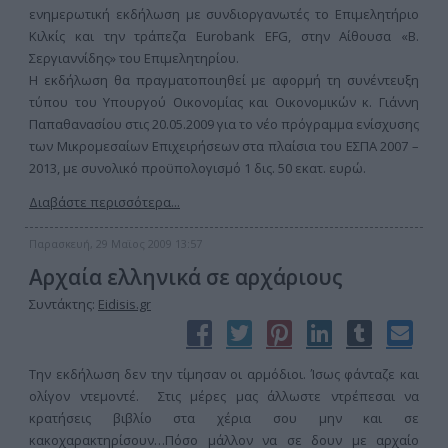
ενημερωτική εκδήλωση με συνδιοργανωτές το Επιμελητήριο
Κιλκίς και την τράπεζα Eurobank EFG, στην Αίθουσα «Β.
Σεργιαννίδης» του Επιμελητηρίου.
Η εκδήλωση θα πραγματοποιηθεί με αφορμή τη συνέντευξη
τύπου του Υπουργού Οικονομίας και Οικονομικών κ. Γιάννη
Παπαθανασίου στις 20.05.2009 για το νέο πρόγραμμα ενίσχυσης
των Μικρομεσαίων Επιχειρήσεων στα πλαίσια του ΕΣΠΑ 2007 –
2013, με συνολικό προϋπολογισμό 1 δις. 50 εκατ. ευρώ.
Διαβάστε περισσότερα...
Παρασκευή, 29 Μαϊος 2009 13:57
Αρχαία ελληνικά σε αρχάριους
Συντάκτης:
Eidisis.gr
Την εκδήλωση δεν την τίμησαν οι αρμόδιοι. Ίσως φάνταζε και
ολίγον ντεμοντέ. Στις μέρες μας άλλωστε ντρέπεσαι να
κρατήσεις βιβλίο στα χέρια σου μην και σε
κακοχαρακτηρίσουν…Πόσο μάλλον να σε δουν με αρχαίο