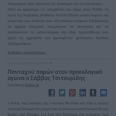
σύγγραμμα, πάει τελείωσε τον διασυρμό δεν τον γλιτώνεις…
Αλλά να αφήσουμε τις υπερβολές και πάμε στην ΤΕΧΝΗ, το
πρωί της Κυριακής 24 Μαίου. Κοντά εξήντα γονείς κυρίως και
συγγενείς των παιδιών που «εξ απαλών ονύχων» διδάσκονται
τα αρχαία ελληνικά, περιμένουν να ακούσουν και να
απολαύσουν το «αποτέλεσμα» της όλης προσπάθειας που
φέρει τη σφραγίδα του φωτισμένου φιλόλογου Θανάση
Χατζημητάκου.
Διαβάστε περισσότερα...
Παρασκευή, 29 Μαϊος 2009 13:48
Πανταχού παρών στον προεκλογικό
αγώνα ο Σάββας Τσιτουρίδης
Συντάκτης:
Eidisis.gr
« Η Ν.Δ. στις εκλογές της 7 Ιουνίου θα είναι και πάλι η πρώτη
πολιτική δύναμη στη χώρα. Και το εκλογικό αποτέλεσμα θα μας
δώσει νέα δύναμη για ένα νέο ξεκίνημα την επομένη των