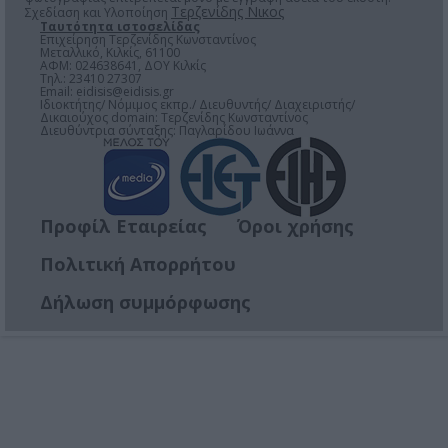
Τερζενίδης Νικος
Σχεδίαση και Υλοποίηση
Ταυτότητα ιστοσελίδας
Επιχείρηση Τερζενίδης Κωνσταντίνος
Μεταλλικό, Κιλκίς, 61100
ΑΦΜ: 024638641, ΔΟΥ Κιλκίς
Τηλ.: 23410 27307
Email:
eidisis@eidisis.gr
Ιδιοκτήτης/ Νόμιμος εκπρ./ Διευθυντής/ Διαχειριστής/
Δικαιούχος domain: Τερζενίδης Κωνσταντίνος
Διευθύντρια σύνταξης: Παγλαρίδου Ιωάννα
Προφίλ Εταιρείας
Όροι χρήσης
Πολιτική Απορρήτου
Δήλωση συμμόρφωσης