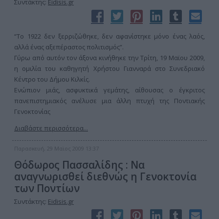
Συντάκτης:
Eidisis.gr
“Το 1922 δεν ξερριζώθηκε, δεν αφανίστηκε μόνο ένας λαός,
αλλά ένας αξεπέραστος πολιτισμός”.
Γύρω από αυτόν τον άξονα κινήθηκε την Τρίτη, 19 Μαϊου 2009,
η ομιλία του καθηγητή Χρήστου Γιανναρά στο Συνεδριακό
Κέντρο του Δήμου Κιλκίς.
Ενώπιον μιάς, ασφυκτικά γεμάτης, αίθουσας ο έγκριτος
πανεπιστημιακός ανέλυσε μια άλλη πτυχή της Ποντιακής
Γενοκτονίας
Διαβάστε περισσότερα...
Παρασκευή, 29 Μαϊος 2009 13:37
Θόδωρος Πασσαλίδης : Να
αναγνωρισθεί διεθνώς η Γενοκτονία
των Ποντίων
Συντάκτης:
Eidisis.gr