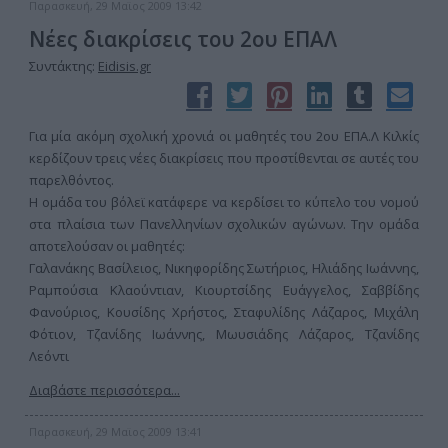
Παρασκευή, 29 Μαϊος 2009 13:42
Νέες διακρίσεις του 2ου ΕΠΑΛ
Συντάκτης:
Eidisis.gr
Για μία ακόμη σχολική χρονιά οι μαθητές του 2ου ΕΠΑ.Λ Κιλκίς
κερδίζουν τρεις νέες διακρίσεις που προστίθενται σε αυτές του
παρελθόντος.
Η ομάδα του βόλεϊ κατάφερε να κερδίσει το κύπελο του νομού
στα πλαίσια των Πανελληνίων σχολικών αγώνων. Την ομάδα
αποτελούσαν οι μαθητές:
Γαλανάκης Βασίλειος, Νικηφορίδης Σωτήριος, Ηλιάδης Ιωάννης,
Ραμπούσια Κλαούντιαν, Κιουρτσίδης Ευάγγελος, Σαββίδης
Φανούριος, Κουσίδης Χρήστος, Σταφυλίδης Λάζαρος, Μιχάλη
Φότιον, Τζανίδης Ιωάννης, Μωυσιάδης Λάζαρος, Τζανίδης
Λεόντι
Διαβάστε περισσότερα...
Παρασκευή, 29 Μαϊος 2009 13:41