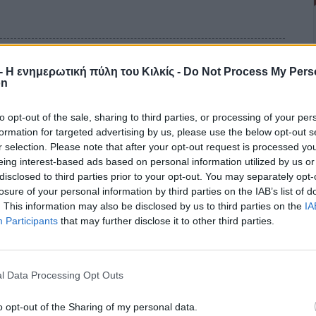
υ Δικτύου
r - Η ενημερωτική πύλη του Κιλκίς -
Do Not Process My Pers
on
to opt-out of the sale, sharing to third parties, or processing of your per
ομάδα εργασίας του Δικτύου μαθητών, φοιτητών, σπουδαστών και
formation for targeted advertising by us, please use the below opt-out s
εντρικό θέμα συζήτησης την ανάληψη νέων πρωτοβουλιών από το
r selection. Please note that after your opt-out request is processed y
ινούργιο έτος. Τα μέλη του Δικτύου αναφέρθηκαν επίσης στην
eing interest-based ads based on personal information utilized by us or
ή Ν. Τεμπονέρα.
disclosed to third parties prior to your opt-out. You may separately opt-
losure of your personal information by third parties on the IAB’s list of
. This information may also be disclosed by us to third parties on the
IA
Participants
that may further disclose it to other third parties.
ικτών ΝΗΡΕΑ
l Data Processing Opt Outs
έστειλε το δικό του μήνυμα, συμμετέχοντας στις γιορτινές
o opt-out of the Sharing of my personal data.