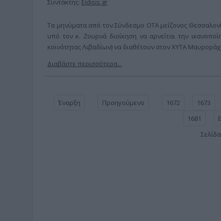
Συντάκτης:
Eidisis.gr
Τα μηνύματα από τον Σύνδεσμο ΟΤΑ μείζονος Θεσσαλονί
υπό τον κ. Ζουρνά διοίκηση να αρνείται την ικανοποί
κοινότητας Λιβαδίων) να διαθέτουν στον ΧΥΤΑ Μαυροράχη
Διαβάστε περισσότερα...
Έναρξη
Προηγούμενο
1672
1673
1681
Σελίδα