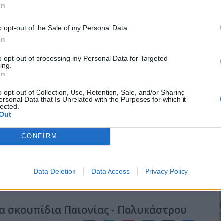
 αφήγηση χριστουγεννιάτικων ιστοριών, μεταφέροντας μικρούς
In
αμυθιών, όπου όλες οι ευχές πραγματοποιούνται και οι καρδιές
o opt-out of the Sale of my Personal Data.
In
to opt-out of processing my Personal Data for Targeted
ing.
 Μεσιάς
In
o opt-out of Collection, Use, Retention, Sale, and/or Sharing
ersonal Data that Is Unrelated with the Purposes for which it
lected.
μου Ευρωπού, έχοντας πρόταση από την εταιρία INTER-PRO-DE
Out
ο, η οποία δραστηριοποιείται στη χώρα μας -κατασκευάζει
ε θετική απόφαση συνεργασίας μαζί της.
CONFIRM
θανάσιος Γραμματικός παρουσίασε και ανέλυσε το πρόγραμμα
 εξής:
Data Deletion
Data Access
Privacy Policy
τα σκουπίδια Παιονίας - Πολυκάστρου