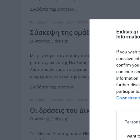
Διαβάστε περισσότερα...
Κυριακή, 11 Ιανουαρίου 2009 08:03
Σύσκεψη της ομάδας εργασίας το
Eidisis.g
Informati
Συντάκτης:
Eidisis.gr
If you wish 
Με μεγάλη επιτυχία πραγματοποιήθηκε στις 6/01/09 η 
sensitive in
μεταπτυχιακών της Νεολαίας ΠΑ.ΣΟ.Κ. ν. Κιλκίς, με κ
confirm you
Δίκτυο καθώς και το μήνυμα της οργάνωσης για το κα
continue se
επερχόμενη επέτειο της άδικης δολοφονίας του καθηγητ
information 
further disc
Διαβάστε περισσότερα...
participants
Downstream 
Κυριακή, 11 Ιανουαρίου 2009 08:02
Οι δράσεις του Δικτύου Υποστηρ
Συντάκτης:
Eidisis.gr
Persona
Το Δίκτυο Υποστηρικτών ΝΗΡΕΑ για μια ακόμη φορά 
I want t