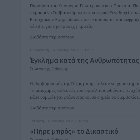
Παρουσία του Υπουργού Εσωτερικών κου Προκόπη Π
περασμένο Σαββατοκύριακο σε κεντρικό Ξενοδοχείο των
Επαρχιακών Εφημερίδων που εκπροσωπεί και εκφράζει 
νέο Δ.Σ. για την προσεχή τριετία.
Διαβάστε περισσότερα...
Παρασκευή, 16 Ιανουαρίου 2009 11:17
Έγκλημα κατά της Ανθρωπότητας 
Συντάκτης:
Eidisis.gr
Ο βομβαρδισμός της Γάζας μπορεί πλέον να χαρακτηρισ
Το αιμοχαρές καθεστώς του Ισραήλ προωθώντας τα σχέδι
κάθε νομιμότητα φτάνοντας και σε σημείο να διεμβολίσε
Διαβάστε περισσότερα...
Τετάρτη, 14 Ιανουαρίου 2009 06:54
«Πήρε μπρός» το Δικαστικό
Συντάκτης:
Eidisis.gr