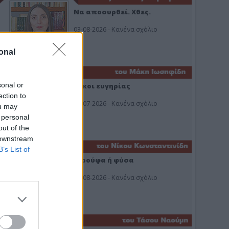
Να αποσυρθεί. Χθες.
03-08-2026 - Κανένα σχόλιο
onal
sonal or
Οίκοι ευγηρίας
ection to
24-07-2026 - Κανένα σχόλιο
ou may
 personal
out of the
 downstream
B’s List of
Ή ρούφα ή φύσα
03-08-2026 - Κανένα σχόλιο