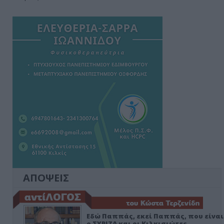
ΑΠΟΨΕΙΣ
Εδώ Παππάς, εκεί Παππάς, που είναι
ο ΣΥΡΙΖΑ και οι Κιλκισιώτες