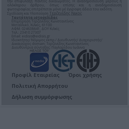
την επιφύλαξη παντός δικαιώματος. Η αναδημοσίευση μέρους ή
ολόκληρου άρθρου, όπως επίσης και η αναδημοσίευση
φωτογραφίας επιτρέπεται μόνο μέ έγγραφη άδεια του εκδότη.
Τερζενίδης Νικος
Σχεδίαση και Υλοποίηση
Ταυτότητα ιστοσελίδας
Επιχείρηση Τερζενίδης Κωνσταντίνος
Μεταλλικό, Κιλκίς, 61100
ΑΦΜ: 024638641, ΔΟΥ Κιλκίς
Τηλ.: 23410 27307
Email:
eidisis@eidisis.gr
Ιδιοκτήτης/ Νόμιμος εκπρ./ Διευθυντής/ Διαχειριστής/
Δικαιούχος domain: Τερζενίδης Κωνσταντίνος
Διευθύντρια σύνταξης: Παγλαρίδου Ιωάννα
Προφίλ Εταιρείας
Όροι χρήσης
Πολιτική Απορρήτου
Δήλωση συμμόρφωσης