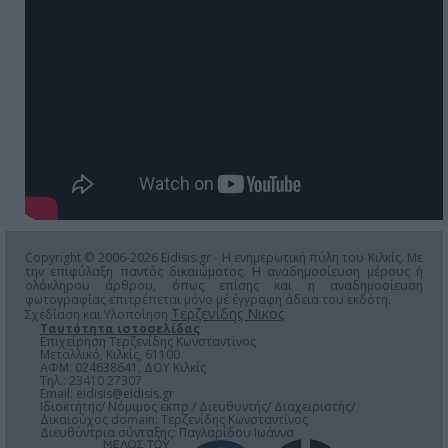
Copyright © 2006-2026 Eidisis.gr - Η ενημερωτική πύλη του Κιλκίς. Με
την επιφύλαξη παντός δικαιώματος. Η αναδημοσίευση μέρους ή
ολόκληρου άρθρου, όπως επίσης και η αναδημοσίευση
φωτογραφίας επιτρέπεται μόνο μέ έγγραφη άδεια του εκδότη.
Τερζενίδης Νικος
Σχεδίαση και Υλοποίηση
Ταυτότητα ιστοσελίδας
Επιχείρηση Τερζενίδης Κωνσταντίνος
Μεταλλικό, Κιλκίς, 61100
ΑΦΜ: 024638641, ΔΟΥ Κιλκίς
Τηλ.: 23410 27307
Email:
eidisis@eidisis.gr
Ιδιοκτήτης/ Νόμιμος εκπρ./ Διευθυντής/ Διαχειριστής/
Δικαιούχος domain: Τερζενίδης Κωνσταντίνος
Διευθύντρια σύνταξης: Παγλαρίδου Ιωάννα