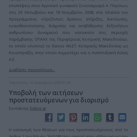
επισκέψεις στον Αγροτικό γυναικείο Συνεταιρισμό Α. Ποροϊων,
στις 29 Οκτωβρίου και 18 Νοεμβρίου 2008, στα πλαίσια του
προγράμματος «Οριζόντιες δράσεις στήριξης, δικτύωσης,
ευαισθητοποίησης, διάχυσης και αναβάθμισης δεξιοτήτων
ανθρωπίνου δυναμικού που κατοικούν στις περιοχές
παρέμβασης ΟΠΑΑΧ της Περιφέρειας Κεντρικής Μακεδονίας»,
το οποίο υλοποιεί το δίκτυο ΑΝ.ΕΤ. Κεντρικής Μακεδονίας ως
Κοινοπραξία, στην οποία συμμετέχει και η Αναπτυξιακή Κιλκίς
Α.Ε.
Διαβάστε περισσότερα...
Παρασκευή, 12 Δεκεμβρίου 2008 07:56
Υποβολή των αιτήσεων
προστατευόμενων για διορισμό
Συντάκτης:
Eidisis.gr
Η κατανομή των θέσεων για τους προστατευόμενους από το
άρθρο 2 του Νόμου 2643/98 (που αφορά στην «Μέριμνα για την