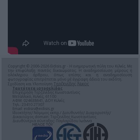
Copyright © 2006-2026 Eidisis.gr - Η ενημερωτική πύλη του Κιλκίς. Με
την επιφύλαξη παντός δικαιώματος. Η αναδημοσίευση μέρους ή
ολόκληρου άρθρου, όπως επίσης και η αναδημοσίευση
φωτογραφίας επιτρέπεται μόνο μέ έγγραφη άδεια του εκδότη.
Τερζενίδης Νικος
Σχεδίαση και Υλοποίηση
Ταυτότητα ιστοσελίδας
Επιχείρηση Τερζενίδης Κωνσταντίνος
Μεταλλικό, Κιλκίς, 61100
ΑΦΜ: 024638641, ΔΟΥ Κιλκίς
Τηλ.: 23410 27307
Email:
eidisis@eidisis.gr
Ιδιοκτήτης/ Νόμιμος εκπρ./ Διευθυντής/ Διαχειριστής/
Δικαιούχος domain: Τερζενίδης Κωνσταντίνος
Διευθύντρια σύνταξης: Παγλαρίδου Ιωάννα