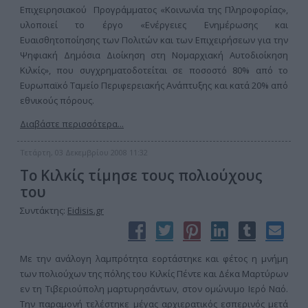
Επιχειρησιακού Προγράμματος «Κοινωνία της Πληροφορίας»,
υλοποιεί το έργο «Ενέργειες Ενημέρωσης και
Ευαισθητοποίησης των Πολιτών και των Επιχειρήσεων για την
Ψηφιακή Δημόσια Διοίκηση στη Νομαρχιακή Αυτοδιοίκηση
Κιλκίς», που συγχρηματοδοτείται σε ποσοστό 80% από το
Ευρωπαϊκό Ταμείο Περιφερειακής Ανάπτυξης και κατά 20% από
εθνικούς πόρους.
Διαβάστε περισσότερα...
Τετάρτη, 03 Δεκεμβρίου 2008 11:32
Το Κιλκίς τίμησε τους πολιούχους
του
Συντάκτης:
Eidisis.gr
Με την ανάλογη λαμπρότητα εορτάστηκε και φέτος η μνήμη
των πολιούχων της πόλης του Κιλκίς Πέντε και Δέκα Μαρτύρων
εν τη Τιβεριούπολη μαρτυρησάντων, στον ομώνυμο Ιερό Ναό.
Την παραμονή τελέστηκε μέγας αρχιερατικός εσπερινός μετά