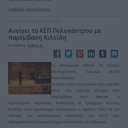
Διαβάστε περισσότερα...
Τετάρτη, 03 Δεκεμβρίου 2008 04:32
Ανοίγει το ΚΕΠ Πολυκάστρου με
παρέμβαση Κιλτίδη
Συντάκτης:
Eidisis.gr
Σε λειτουργία τίθεται το Κέντρο
Εξυπηρέτησης Πολιτών (Κ.Ε.Π)
Πολυκάστρου,
το οποίο εδώ τρία χρόνια είχε εγκριθεί
μόνο στα χαρτιά, ύστερα από
παρέμβαση που άσκησε ο
Υφυπουργός Αγροτικής Ανάπτυξης & Τροφίμων Κώστας
Κιλτίδης στον Υφυπουργό Εσωτερικών κ. Χρήστο Ζώη. Για την
κάλυψη της υλικοτεχνική υποδομής του Κ.Ε.Π έχει
εξασφαλιστεί για τη φετινή χρονιά πίστωση 35.500ευρώ.