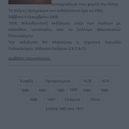
συνεργασία με τους φορείς της πόλης.
Το πλήρες πρόγραμμα των εκδηλώσεων έχει ως εξής:
Σάββατο 6 Δεκεμβρίου 2008
19:00 Φιλανθρωπική εκδήλωση υπέρ των παιδιών με
κακοήθεις νεοπλασίες από το Σύλλογο Μικρασιατών
Πολυκάστρου.
Την εκδήλωση θα πλαισιώσει η Δημοτική Χορωδία
Πολυκάστρου. (Αίθουσα Θεάτρου Δ.Κ.Π.& Π.)
Διαβάστε περισσότερα...
Έναρξη
Προηγούμενο
1678
1679
1683
1680
1681
1682
1684
1685
1686
1687
Επόμενο
Τέλος
Σελίδα 1683 από 1817