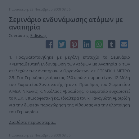
Παρασκευή, 28 Νοεμβρίου 2008 08:36
Σεμινάριο ενδυνάμωσης ατόμων με
αναπηρία
Συντάκτης:
Eidisis.gr
1. Πραγματοποιήθηκε με μεγάλη επιτυχία το Σεμινάριο
<<Εκπαιδευτική Ενδυνάμωση των Ατόμων με Αναπηρία & των
στελεχών των Αναπηρικών Οργανώσεων >> ΕΠΕΑΕΚ 1 ΜΕΤΡΟ
2.5. Στο Σεμινάριο ,διάρκειας 250 ωρών, συμμετείχαν 12 Μέλη
του Σωματείου.Συντονιστής ήταν ο Πρόεδρος του Σωματείου
Α.ΜεΑ. Ν.Κιλκίς κ. Νικόλαος Αβραμίδης.Το Σωματείο ευχαριστεί
το Κ.Ε.Κ. Επιμορφωτική και ιδιαίτερα τον κ.Παναγιώτη Αμοιρίδη
για την δωρεάν παραχώρηση της Αίθουσας για την υλοποίηση
του Σεμιναρίου.
Διαβάστε περισσότερα...
Παρασκευή, 28 Νοεμβρίου 2008 08:35