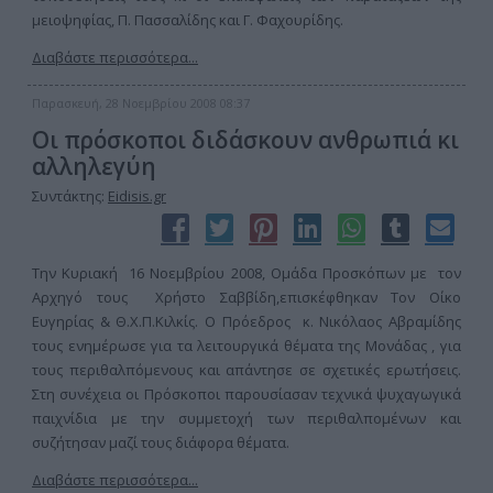
μειοψηφίας, Π. Πασσαλίδης και Γ. Φαχουρίδης.
Διαβάστε περισσότερα...
Παρασκευή, 28 Νοεμβρίου 2008 08:37
Οι πρόσκοποι διδάσκουν ανθρωπιά κι
αλληλεγύη
Συντάκτης:
Eidisis.gr
Την Κυριακή 16 Νοεμβρίου 2008, Ομάδα Προσκόπων με τον
Αρχηγό τους Χρήστο Σαββίδη,επισκέφθηκαν Τον Οίκο
Ευγηρίας & Θ.Χ.Π.Κιλκίς. Ο Πρόεδρος κ. Νικόλαος Αβραμίδης
τους ενημέρωσε για τα λειτουργικά θέματα της Μονάδας , για
τους περιθαλπόμενους και απάντησε σε σχετικές ερωτήσεις.
Στη συνέχεια οι Πρόσκοποι παρουσίασαν τεχνικά ψυχαγωγικά
παιχνίδια με την συμμετοχή των περιθαλπομένων και
συζήτησαν μαζί τους διάφορα θέματα.
Διαβάστε περισσότερα...