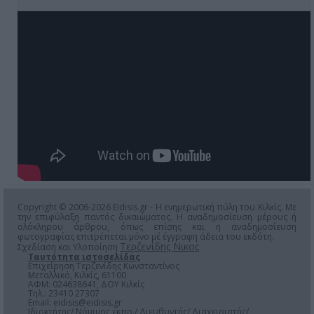
Copyright © 2006-2026 Eidisis.gr - Η ενημερωτική πύλη του Κιλκίς. Με
την επιφύλαξη παντός δικαιώματος. Η αναδημοσίευση μέρους ή
ολόκληρου άρθρου, όπως επίσης και η αναδημοσίευση
φωτογραφίας επιτρέπεται μόνο μέ έγγραφη άδεια του εκδότη.
Τερζενίδης Νικος
Σχεδίαση και Υλοποίηση
Ταυτότητα ιστοσελίδας
Επιχείρηση Τερζενίδης Κωνσταντίνος
Μεταλλικό, Κιλκίς, 61100
ΑΦΜ: 024638641, ΔΟΥ Κιλκίς
Τηλ.: 23410 27307
Email:
eidisis@eidisis.gr
Ιδιοκτήτης/ Νόμιμος εκπρ./ Διευθυντής/ Διαχειριστής/