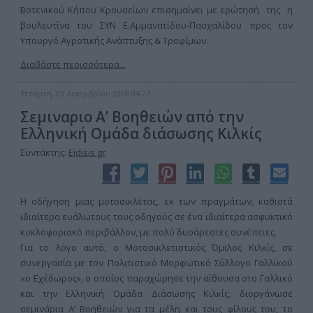
Βοτενικού Κήπου Κρουσείων επισημαίνει με ερώτησή της η
βουλευτίνα του ΣΥΝ Ε.Αμμανατίδου-Πασχαλίδου προς τον
Υπουργό Αγροτικής Ανάπτυξης & Τροφίμων.
Διαβάστε περισσότερα...
Τετάρτη, 03 Δεκεμβρίου 2008 04:27
Σεμιναριο Α’ Βοηθειών από την
Ελληνική Ομάδα διάσωσης Κιλκίς
Συντάκτης:
Eidisis.gr
Η οδήγηση μιας μοτοσικλέτας, εκ των πραγμάτων, καθιστά
ιδιαίτερα ευάλωτους τους οδηγούς σε ένα ιδιαίτερα ασφυκτικό
κυκλοφοριακό περιβάλλον, με πολύ δυσάρεστες συνέπειες.
Για το λόγο αυτό, ο Μοτοσικλετιστικός Όμιλος Κιλκίς, σε
συνεργασία με τον Πολιτιστικό Μορφωτικό Σύλλογο Γαλλικού
«ο Εχέδωρος», ο οποίος παραχώρησε την αίθουσα στο Γαλλικό
και την Ελληνική Ομάδα Διάσωσης Κιλκίς, διοργάνωσε
σεμινάρια Α’ Βοηθειών για τα μέλη και τους φίλους του, το