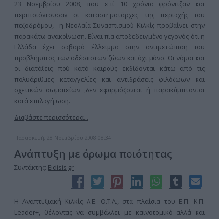
23 Νοεμβρίου 2008, που επί 10 χρόνια φρόντιζαν και
περιποιόντουσαν οι καταστηματάρχες της περιοχής του
πεζοδρόμου, η Νεολαία Συνασπισμού Κιλκίς προβαίνει στην
παρακάτω ανακοίνωση. Είναι πια αποδεδειγμένο γεγονός ότι η
Ελλάδα έχει σοβαρό έλλειμμα στην αντιμετώπιση του
προβλήματος των αδέσποτων ζώων και όχι μόνο. Οι νόμοι και
οι διατάξεις πού κατά καιρούς εκδίδονται κάτω από τις
πολυάριθμες καταγγελίες και αντιδράσεις φιλόζωων και
σχετικών σωματείων ,δεν εφαρμόζονται ή παρακάμπτονται
κατά επιλογή.ωση.
Διαβάστε περισσότερα...
Παρασκευή, 28 Νοεμβρίου 2008 08:34
Ανάπτυξη με άρωμα ποιότητας
Συντάκτης:
Eidisis.gr
Η Αναπτυξιακή Κιλκίς Α.Ε. Ο.Τ.Α., στα πλαίσια του Ε.Π. Κ.Π.
Leader+, θέλοντας να συμβάλλει με καινοτομικό αλλά και