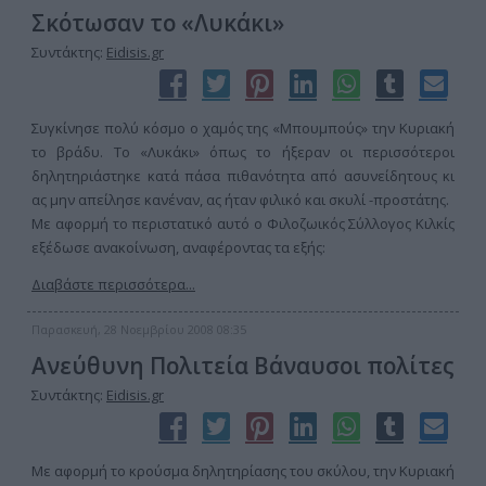
Σκότωσαν το «Λυκάκι»
Συντάκτης:
Eidisis.gr
Συγκίνησε πολύ κόσμο ο χαμός της «Μπουμπούς» την Κυριακή
το βράδυ. Το «Λυκάκι» όπως το ήξεραν οι περισσότεροι
δηλητηριάστηκε κατά πάσα πιθανότητα από ασυνείδητους κι
ας μην απείλησε κανέναν, ας ήταν φιλικό και σκυλί -προστάτης.
Με αφορμή το περιστατικό αυτό ο Φιλοζωικός Σύλλογος Κιλκίς
εξέδωσε ανακοίνωση, αναφέροντας τα εξής:
Διαβάστε περισσότερα...
Παρασκευή, 28 Νοεμβρίου 2008 08:35
Ανεύθυνη Πολιτεία Βάναυσοι πολίτες
Συντάκτης:
Eidisis.gr
Με αφορμή το κρούσμα δηλητηρίασης του σκύλου, την Κυριακή