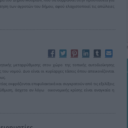
ημα του Δήμου Μουριών, που θα συμβάλλει στην προσπάθεια για
έτηση των αγροτών του δήμου, αφού ελαχιστοποιεί τις απώλειες
ητικής μεταρρύθμισης στον χώρο της τοπικής αυτοδιοίκησης
 του νομού. Δυο είναι οι κυρίαρχες τάσεις όπου απεικονίζονται
ους.
ίας εκφράζονται επιφυλακτικά και συγκρατούν από τις εξελίξεις
θμιση, άσχετα αν λόγω οικονομικής κρίσης είναι αναγκαία η
χειρηματίες