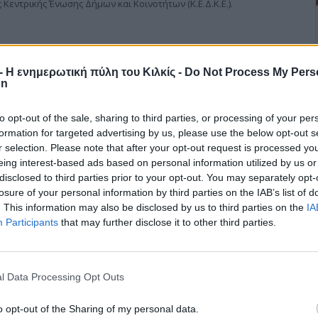
Κεντρικής Ένωσης Δήμων και Κοινοτήτων (Κ.Ε.Δ.Κ.Ε.).
r - Η ενημερωτική πύλη του Κιλκίς -
Do Not Process My Pers
σία και στην ευαισθησία του Νομάρχη
on
to opt-out of the sale, sharing to third parties, or processing of your per
formation for targeted advertising by us, please use the below opt-out s
εται η παρουσία της ομάδας των Κρουσίων του Αγ. Αντωνίου στο
r selection. Please note that after your opt-out request is processed y
ιτυχιών με στόχο την διάκριση στις τρεις πρώτες θέσεις της Γ’
eing interest-based ads based on personal information utilized by us or
disclosed to third parties prior to your opt-out. You may separately opt-
τής Παύλος Πράσινος –γυμναστής στο επάγγελμα- με τους άξιους
losure of your personal information by third parties on the IAB’s list of
ιστεύουν για υψηλότερα σκαλοπάτια αφού όλη η ομάδα είναι
. This information may also be disclosed by us to third parties on the
IA
Participants
that may further disclose it to other third parties.
l Data Processing Opt Outs
Σκοπίων
o opt-out of the Sharing of my personal data.