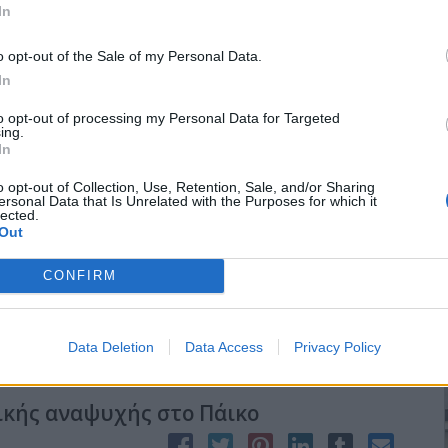
In
νοιξαν καν την πόρτα! του μίλησαν ψυχρά και ξερά από το
αναγνωρίζει καμιά ελληνική μειονότητα στα Σκόπια”.1
o opt-out of the Sale of my Personal Data.
In
to opt-out of processing my Personal Data for Targeted
ing.
In
η του Κιλκισιακού
o opt-out of Collection, Use, Retention, Sale, and/or Sharing
ersonal Data that Is Unrelated with the Purposes for which it
lected.
Out
α του 2ου Ομίλου της Δ’ Εθνικής βρισκόμενος στην πρώτη θέση,
από όλους τους κιλκισιώτες, τους φιλάθλους και τους φορείς. Και
CONFIRM
 της ομάδας παραχώρησε συνέντευξη τύπου στους εκπροσώπους
ουν την ομάδα, ηθικά και οικονομικά.
Data Deletion
Data Access
Privacy Policy
ικής αναψυχής στο Πάικο