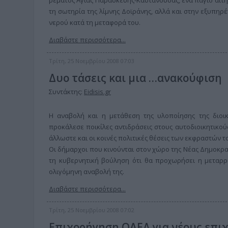
ρέματος Αγίας Παρασκευής-Καστανούσας, ένα πάγιο αίτ
τη σωτηρία της λίμνης Δοϊράνης, αλλά και στην εξυπηρ
νερού κατά τη μεταφορά του.
Διαβάστε περισσότερα...
Τρίτη, 25 Νοεμβρίου 2008 07:03
Δυο τάσεις και μια …ανακούφιση
Συντάκτης:
Eidisis.gr
Η αναβολή και η μετάθεση της υλοποίησης της διοικ
προκάλεσε ποικίλες αντιδράσεις στους αυτοδιοικητικούς
άλλωστε και οι κοινές πολιτικές θέσεις των εκφραστών τ
Οι δήμαρχοι που κινούνται στον χώρο της Νέας Δημοκρατ
τη κυβερνητική βούληση ότι θα προχωρήσει η μεταρρύ
ολιγόμηνη αναβολή της.
Διαβάστε περισσότερα...
Τρίτη, 25 Νοεμβρίου 2008 07:02
Επιχορήγηση ΟΑΕΔ για νέους επι