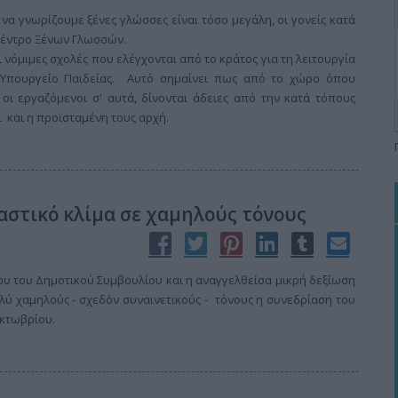
 να γνωρίζουμε ξένες γλώσσες είναι τόσο μεγάλη, οι γονείς κατά
 Κέντρο Ξένων Γλωσσών.
νόμιμες σχολές που ελέγχονται από το κράτος για τη λειτουργία
 Υπουργείο Παιδείας. Αυτό σημαίνει πως από το χώρο όπου
ι εργαζόμενοι σ' αυτά, δίνονται άδειες από την κατά τόπους
 και η προϊσταμένη τους αρχή.
ταστικό κλίμα σε χαμηλούς τόνους
ου του Δημοτικού Συμβουλίου και η αναγγελθείσα μικρή δεξίωση
λύ χαμηλούς - σχεδόν συναινετικούς - τόνους η συνεδρίαση του
Οκτωβρίου.