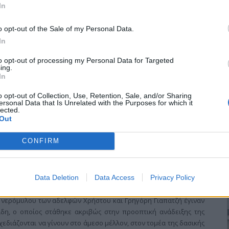
In
ινου Δυναμικού», που υλοποιήθηκε στα πλαίσια του Γ’ ΚΠΣ
ς και Γευγελής αντίστοιχα, παρουσίασε σε ειδική ημερίδα στην
o opt-out of the Sale of my Personal Data.
ν Εστί» δήμος Αξιούπολης.
In
to opt-out of processing my Personal Data for Targeted
ing.
In
ιακό νερόμυλο
o opt-out of Collection, Use, Retention, Sale, and/or Sharing
ersonal Data that Is Unrelated with the Purposes for which it
lected.
Out
λους της Γουμένισσας, της οικογένειας Γιαπατζή, άνοιξε ξανά τις
CONFIRM
ος, αλλά όχι παραγωγικός, προσθέτοντας έναν ακόμη κρίκο στην
ής και στην επισκεψιμότητα του Πάικου.
ου νερόμυλου εντάχθηκε στο πρόγραμμα ΟΠΑΑΧ και έτυχε
Data Deletion
Data Access
Privacy Policy
ς γιατί δεν πρόκειται για παραγωγική μονάδα, αλλά για τη
τεκτονικού μνημείου.
υ νερόμυλου των αδελφών Χρήστου και Γρηγόρη Γιαπατζή έγιναν
δη, ο οποίος στάθηκε ακριβώς στην προοπτική ανάδειξης της
σχεδιάζονται να γίνουν στο άμεσο μέλλον, στον τομέα της δασικής