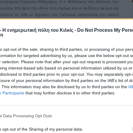
μειοψηφίας Στέφανος Μάλγαρης. Ο κ. Μάλγαρης στη δήλωση του
νείται στα όρια του 4% κι όταν ακόμα και οι αυξήσεις ακόμα και
ερνούν το 10% οι δημότες του Γαλλικού υφίστανται την πλέον
ούς προϋπολογισμούς τους.
r - Η ενημερωτική πύλη του Κιλκίς -
Do Not Process My Pers
on
to opt-out of the sale, sharing to third parties, or processing of your per
πού
formation for targeted advertising by us, please use the below opt-out s
r selection. Please note that after your opt-out request is processed y
eing interest-based ads based on personal information utilized by us or
disclosed to third parties prior to your opt-out. You may separately opt-
ούργησε από τις 24 μέχρι τις 31 Οκτωβρίου, στον Ευρωπό, με
losure of your personal information by third parties on the IAB’s list of
γραφικό υλικό ήταν κατανεμημένο σε ενότητες: Επιστράτευση,
. This information may also be disclosed by us to third parties on the
IA
ς.
Participants
that may further disclose it to other third parties.
l Data Processing Opt Outs
ή Ανάπτυξη Ανθρώπινου Δυναμικού
o opt-out of the Sharing of my personal data.