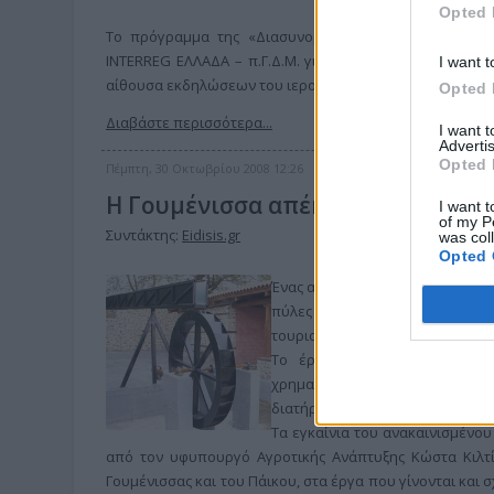
Opted 
Το πρόγραμμα της «Διασυνοριακής Ανάπτυξης Ανθρώπ
INTERREG ΕΛΛΑΔΑ – π.Γ.Δ.Μ. για τους δήμους Αξιούπολη
I want t
αίθουσα εκδηλώσεων του ιερού ναού της «Παναγίας Άξιο
Opted 
Διαβάστε περισσότερα...
I want 
Advertis
Opted 
Πέμπτη, 30 Οκτωβρίου 2008 12:26
Η Γουμένισσα απέκτησε παραδοσ
I want t
of my P
Συντάκτης:
Eidisis.gr
was col
Opted 
Ένας από τους ιστορικούς νερόμυ
πύλες του, πλήρως ανακαινισμέν
τουριστική ανάπτυξη της περιοχ
Το έργο της ανακαίνισης τ
χρηματοδότησης 100%, ακριβώ
διατήρηση ενός θαυμάσιου αρχι
Τα εγκαίνια του ανακαινισμένο
από τον υφυπουργό Αγροτικής Ανάπτυξης Κώστα Κιλτί
Γουμένισσας και του Πάικου, στα έργα που γίνονται και 