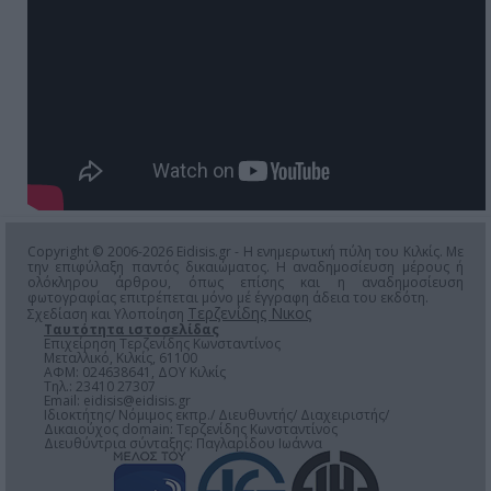
Copyright © 2006-2026 Eidisis.gr - Η ενημερωτική πύλη του Κιλκίς. Με
την επιφύλαξη παντός δικαιώματος. Η αναδημοσίευση μέρους ή
ολόκληρου άρθρου, όπως επίσης και η αναδημοσίευση
φωτογραφίας επιτρέπεται μόνο μέ έγγραφη άδεια του εκδότη.
Τερζενίδης Νικος
Σχεδίαση και Υλοποίηση
Ταυτότητα ιστοσελίδας
Επιχείρηση Τερζενίδης Κωνσταντίνος
Μεταλλικό, Κιλκίς, 61100
ΑΦΜ: 024638641, ΔΟΥ Κιλκίς
Τηλ.: 23410 27307
Email:
eidisis@eidisis.gr
Ιδιοκτήτης/ Νόμιμος εκπρ./ Διευθυντής/ Διαχειριστής/
Δικαιούχος domain: Τερζενίδης Κωνσταντίνος
Διευθύντρια σύνταξης: Παγλαρίδου Ιωάννα