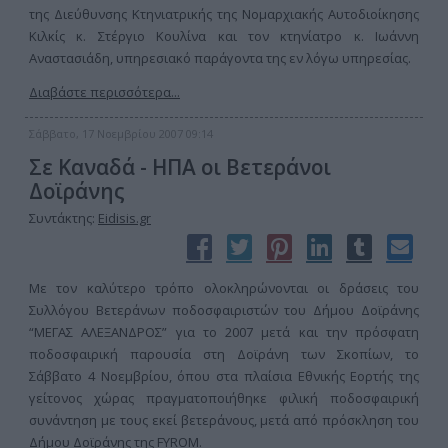
της Διεύθυνσης Κτηνιατρικής της Νομαρχιακής Αυτοδιοίκησης
Κιλκίς κ. Στέργιο Κουλίνα και τον κτηνίατρο κ. Ιωάννη
Αναστασιάδη, υπηρεσιακό παράγοντα της εν λόγω υπηρεσίας.
Διαβάστε περισσότερα...
Σάββατο, 17 Νοεμβρίου 2007 09:14
Σε Καναδά - ΗΠΑ οι Βετεράνοι
Δοϊράνης
Συντάκτης:
Eidisis.gr
Με τον καλύτερο τρόπο ολοκληρώνονται οι δράσεις του
Συλλόγου Βετεράνων ποδοσφαιριστών του Δήμου Δοϊράνης
“ΜΕΓΑΣ ΑΛΕΞΑΝΔΡΟΣ” για το 2007 μετά και την πρόσφατη
ποδοσφαιρική παρουσία στη Δοϊράνη των Σκοπίων, το
Σάββατο 4 Νοεμβρίου, όπου στα πλαίσια Εθνικής Εορτής της
γείτονος χώρας πραγματοποιήθηκε φιλική ποδοσφαιρική
συνάντηση με τους εκεί βετεράνους, μετά από πρόσκληση του
Δήμου Δοϊράνης της FYROM.