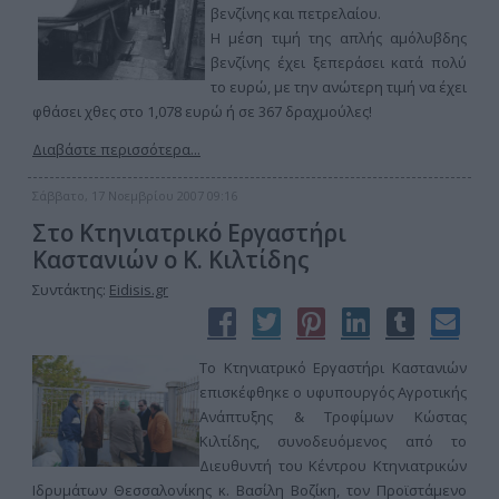
βενζίνης και πετρελαίου.
Η μέση τιμή της απλής αμόλυβδης
βενζίνης έχει ξεπεράσει κατά πολύ
το ευρώ, με την ανώτερη τιμή να έχει
φθάσει χθες στο 1,078 ευρώ ή σε 367 δραχμούλες!
Διαβάστε περισσότερα...
Σάββατο, 17 Νοεμβρίου 2007 09:16
Στο Κτηνιατρικό Εργαστήρι
Καστανιών ο Κ. Κιλτίδης
Συντάκτης:
Eidisis.gr
Το Κτηνιατρικό Εργαστήρι Καστανιών
επισκέφθηκε ο υφυπουργός Αγροτικής
Ανάπτυξης & Τροφίμων Κώστας
Κιλτίδης, συνοδευόμενος από το
Διευθυντή του Κέντρου Κτηνιατρικών
Ιδρυμάτων Θεσσαλονίκης κ. Βασίλη Βοζίκη, τον Προϊστάμενο