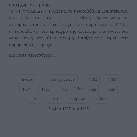
της ερχόμενης Τρίτης.
Το Ν.Τ. της ΑΔΕΔΥ Ν. Κιλκίς και τα πρωτοβάθμια Σωματεία των
Δ.Υ., ΝΠΔΔ και ΟΤΑ του νομού Κιλκίς, κλιμακώνουν τις
αντιδράσεις τους μετά και την για τρίτη φορά τραγική εξέλιξη,
τη κοροϊδία και τον εμπαιγμό της κυβέρνησης απέναντι στο
νομό Κιλκίς, στο θέμα της μη ένταξης του νομού στις
παραμεθόριες περιοχές.
Διαβάστε περισσότερα...
Έναρξη
Προηγούμενο
1782
1783
1787
1784
1785
1786
1788
1789
1790
1791
Επόμενο
Τέλος
Σελίδα 1787 από 1816