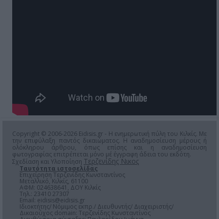
Copyright © 2006-2026 Eidisis.gr - Η ενημερωτική πύλη του Κιλκίς. Με
την επιφύλαξη παντός δικαιώματος. Η αναδημοσίευση μέρους ή
ολόκληρου άρθρου, όπως επίσης και η αναδημοσίευση
φωτογραφίας επιτρέπεται μόνο μέ έγγραφη άδεια του εκδότη.
Τερζενίδης Νικος
Σχεδίαση και Υλοποίηση
Ταυτότητα ιστοσελίδας
Επιχείρηση Τερζενίδης Κωνσταντίνος
Μεταλλικό, Κιλκίς, 61100
ΑΦΜ: 024638641, ΔΟΥ Κιλκίς
Τηλ.: 23410 27307
Email:
eidisis@eidisis.gr
Ιδιοκτήτης/ Νόμιμος εκπρ./ Διευθυντής/ Διαχειριστής/
Δικαιούχος domain: Τερζενίδης Κωνσταντίνος