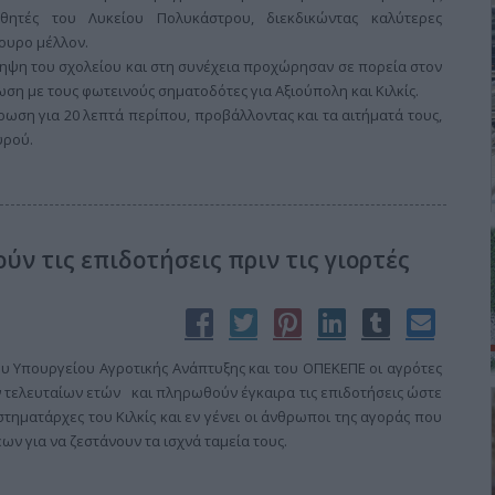
θητές του Λυκείου Πολυκάστρου, διεκδικώντας καλύτερες
γουρο μέλλον.
ληψη του σχολείου και στη συνέχεια προχώρησαν σε πορεία στον
ση με τους φωτεινούς σηματοδότες για Αξιούπολη και Κιλκίς.
ρωση για 20 λεπτά περίπου, προβάλλοντας και τα αιτήματά τους,
υρού.
ύν τις επιδοτήσεις πριν τις γιορτές
του Υπουργείου Αγροτικής Ανάπτυξης και του ΟΠΕΚΕΠΕ οι αγρότες
ν τελευταίων ετών και πληρωθούν έγκαιρα τις επιδοτήσεις ώστε
στηματάρχες του Κιλκίς και εν γένει οι άνθρωποι της αγοράς που
ν για να ζεστάνουν τα ισχνά ταμεία τους.