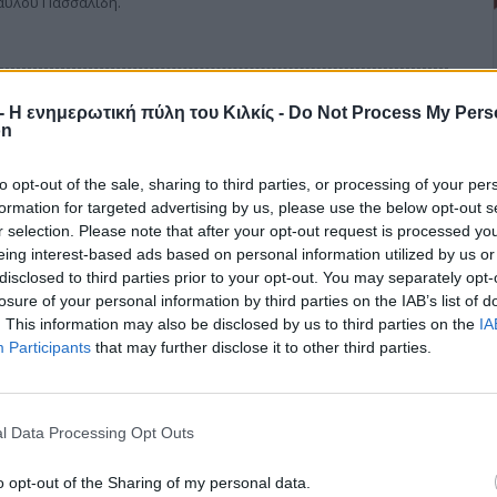
Παύλου Πασσαλίδη.
r - Η ενημερωτική πύλη του Κιλκίς -
Do Not Process My Pers
ΣΤΙΑ» για τους μετανάστες
on
to opt-out of the sale, sharing to third parties, or processing of your per
κών, Δημόσιας Διοίκησης και Αποκέντρωσης (ΥΠΕΣΔΔΑ), το
formation for targeted advertising by us, please use the below opt-out s
αρμογή και κοινωνική ένταξη των υπηκόων τρίτων χωρών που
r selection. Please note that after your opt-out request is processed y
«Πρόγραμμα ΕΣΤΙΑ».
eing interest-based ads based on personal information utilized by us or
disclosed to third parties prior to your opt-out. You may separately opt-
losure of your personal information by third parties on the IAB’s list of
. This information may also be disclosed by us to third parties on the
IA
Participants
that may further disclose it to other third parties.
 ανεργίας και του δώρου στους
l Data Processing Opt Outs
o opt-out of the Sharing of my personal data.
 των δώρων Χριστουγέννων για το 2007 αποφάσισε για τέταρτη