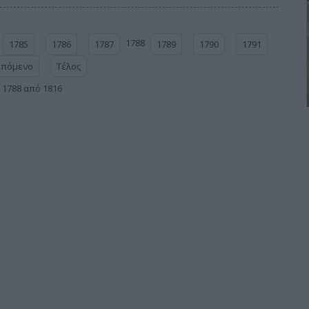
1788
1785
1786
1787
1789
1790
1791
Επόμενο
Τέλος
 1788 από 1816