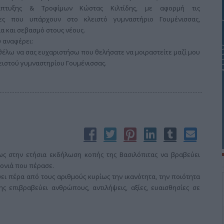
άπτυξης & Τροφίμων Κώστας Κιλτίδης, με αφορμή τις
τες που υπάρχουν στο κλειστό γυμναστήριο Γουμένισσας,
α και σεβασμό στους νέους.
υ αναφέρει:
 θέλω να σας ευχαριστήσω που θελήσατε να μοιραστείτε μαζί μου
ειστού γυμναστηρίου Γουμένισσας.
ως στην ετήσια εκδήλωση κοπής της Βασιλόπιτας να βραβεύει
ονιά που πέρασε.
ύει πέρα από τους αριθμούς κυρίως την ικανότητα, την ποιότητα
ς επιβραβεύει ανθρώπους, αντιλήψεις, αξίες, ευαισθησίες σε