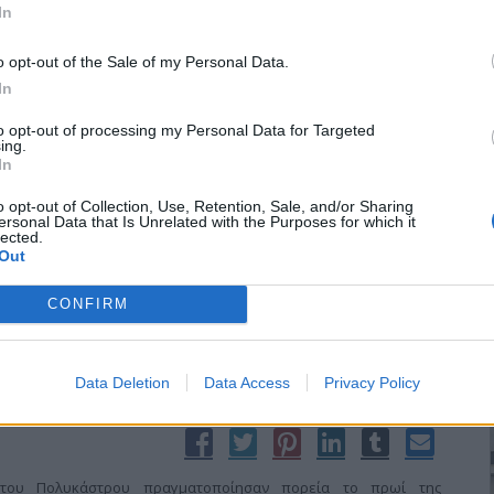
τά από πρόταση του διοικητή, Γιώργου Βερναδάκη, στο πλαίσιο της
In
 ανέργων.
o opt-out of the Sale of my Personal Data.
In
to opt-out of processing my Personal Data for Targeted
ing.
ρώ από Δ’ ΚΠ
In
o opt-out of Collection, Use, Retention, Sale, and/or Sharing
ersonal Data that Is Unrelated with the Purposes for which it
ιακό Πρόγραμμα Μακεδονίας – Θράκης, στο πλαίσιο του στόχου
lected.
Out
τικής Μακεδονίας και Ανατολικής Μακεδονίας – Θράκης (Ε(2007)
CONFIRM
Data Deletion
Data Access
Privacy Policy
 του Πολυκάστρου πραγματοποίησαν πορεία το πρωί της