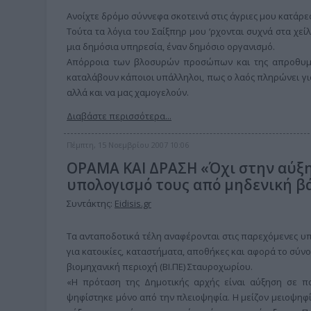
Ανοίχτε δρόμο σύννεφα σκοτεινά στις άγριες μου κατάρες
Τούτα τα λόγια του Σαίξπηρ μου ‘ρχονται συχνά στα χεί
μια δημόσια υπηρεσία, έναν δημόσιο οργανισμό.
Απόρροια των βλοσυρών προσώπων και της απροθυμί
καταλάβουν κάποιοι υπάλληλοι, πως ο λαός πληρώνει για
αλλά και να μας χαμογελούν.
Διαβάστε περισσότερα...
Πέμπτη, 15 Νοεμβρίου 2007 10:06
ΟΡΑΜΑ ΚΑΙ ΔΡΑΣΗ «Όχι στην αύξη
υπολογισμό τους από μηδενική β
Συντάκτης:
Eidisis.gr
Τα ανταποδοτικά τέλη αναφέρονται στις παρεχόμενες υπ
για κατοικίες, καταστήματα, αποθήκες και αφορά το σύνο
βιομηχανική περιοχή (ΒΙ.ΠΕ) Σταυροχωρίου.
«Η πρόταση της Δημοτικής αρχής είναι αύξηση σε π
ψηφίστηκε μόνο από την πλειοψηφία. Η μείζον μειοψηφ