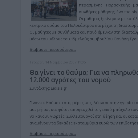
περασμένης Παρασκευής μα
συνθήκες μάθησης, ένα πιο σί
Οι μαθητές ξεκίνησαν με κατά
κεντρικό δρόμο του Πολυκάστρου και μέχρι τη διασταύρω
Οι μαθητές με συνθήματα και πανό έμειναν στη διασταύ
μέσω του μέλους του 15μελούς συμβουλίου Θανάση Σγο
Διαβάστε περισσότερα...
Τετάρτη, 14 Νοεμβρίου 2007 11:05
Θα γίνει το θαύμα; Για να πληρωθο
12.000 αγρότες του νομού
Συντάκτης:
Eidisis.gr
Γίνονται θαύματα στις μέρες μας; Δέονται στην ηγεσία 
μας μήπως και φέτος αποφευχθεί το γενικό μπάχαλο τω
να κάνουν γιορτές. Συλλειτουργοί στη δέηση και οι κατα
αναμένουν τα δεκάδες εκατομμύρια ευρώ των επιδοτήσεω
Διαβάστε περισσότερα...