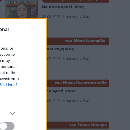
Να αποσυρθεί. Χθες.
03-08-2026 - Κανένα σχόλιο
onal
sonal or
Οίκοι ευγηρίας
ection to
24-07-2026 - Κανένα σχόλιο
ou may
 personal
out of the
 downstream
B’s List of
Ή ρούφα ή φύσα
03-08-2026 - Κανένα σχόλιο