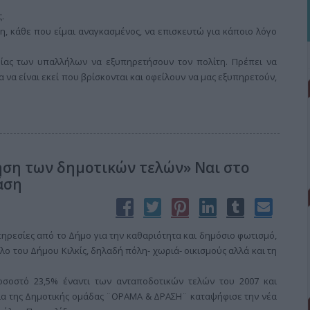
.
λη, κάθε που είμαι αναγκασμένος, να επισκευτώ για κάποιο λόγο
ας των υπαλλήλων να εξυπηρετήσουν τον πολίτη. Πρέπει να
 να είναι εκεί που βρίσκονται και οφείλουν να μας εξυπηρετούν,
ση των δημοτικών τελών» Ναι στο
άση
ηρεσίες από το Δήμο για την καθαριότητα και δημόσιο φωτισμό,
λο του Δήμου Κιλκίς, δηλαδή πόλη- χωριά- οικισμούς αλλά και τη
οσοστό 23,5% έναντι των ανταποδοτικών τελών του 2007 και
ία της Δημοτικής ομάδας ¨ΟΡΑΜΑ & ΔΡΑΣΗ¨ καταψήφισε την νέα