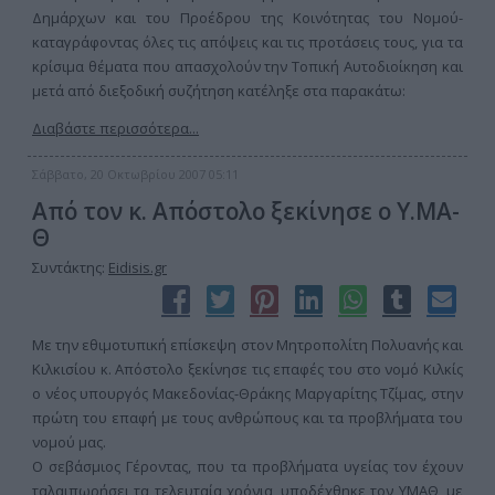
Δημάρχων και του Προέδρου της Κοινότητας του Νομού-
καταγράφοντας όλες τις απόψεις και τις προτάσεις τους, για τα
κρίσιμα θέματα που απασχολούν την Τοπική Αυτοδιοίκηση και
μετά από διεξοδική συζήτηση κατέληξε στα παρακάτω:
Διαβάστε περισσότερα...
Σάββατο, 20 Οκτωβρίου 2007 05:11
Από τον κ. Απόστολο ξεκίνησε ο Υ.ΜΑ-
Θ
Συντάκτης:
Eidisis.gr
Με την εθιμοτυπική επίσκεψη στον Μητροπολίτη Πολυανής και
Κιλκισίου κ. Απόστολο ξεκίνησε τις επαφές του στο νομό Κιλκίς
ο νέος υπουργός Μακεδονίας-Θράκης Μαργαρίτης Τζίμας, στην
πρώτη του επαφή με τους ανθρώπους και τα προβλήματα του
νομού μας.
Ο σεβάσμιος Γέροντας, που τα προβλήματα υγείας τον έχουν
ταλαιπωρήσει τα τελευταία χρόνια, υποδέχθηκε τον ΥΜΑΘ, με