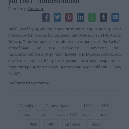
για τον Γ. Παπαδόπουλο
Συντάκτης:
Eidisis.gr
Πολύ μεγάλη εμφάνιση πραγματοποίησε την Κυριακή στην
Μασαχουσέτη ο δρομέας μεγάλων αποστάσεων του ΓΑΣ Κιλκίς
Γιάννης Παπαδόπουλος, ο οποίος αγωνίστηκε στον 19ο Διεθνή
Μαραθώνιο με την ονομασία "BayState" που
πραγματοποιήθηκε στην πόλη Lowell της Μασαχουσέτης, και
κατέκτησε την 4η θέση στην γενική κατάταξη ανάμεσα σε
περισσότερους από 2.500 συμμετασχόντων με επίδοση 2 ώρες
46' 55''.
Διαβάστε περισσότερα...
Έναρξη
Προηγούμενο
1792
1793
1797
1794
1795
1796
1798
1799
1800
1801
Επόμενο
Τέλος