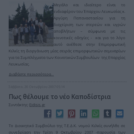
Μεγάλο και ιδιαίτερο είναι το
ενδιαφέρον του Έπαρχου Λευκωσίας κ.
Αργύρη Παπαναστασίου για τη
διαχείριση των στερεών και υγρών
αποβλήτων – σύμφωνα με τις
κοινοτικές οδηγίες - και για το λόγο
αυτό ανέθεσε στην Επιμορφωτική
Κιλκίς τη διοργάνωση μίας σειράς επιμορφωτικών σεμιναρίων
για τα Συμπλέγματα των Κοινοτικών Συμβουλίων της Επαρχίας
Λευκωσίας.
Διαβάστε περισσότερα...
Σάββατο, 20 Οκτωβρίου 2007 05:14
Πως θέλουμε το νέο Καποδίστρια
Συντάκτης:
Eidisis.gr
Το Διοικητικό Συμβούλιο της Τ.Ε.Δ.Κ. νομού Κιλκίς συνήλθε σε
συνεδρίαση την Τρίτη 9 Οκτωβρίου 2007 -παρουσία των