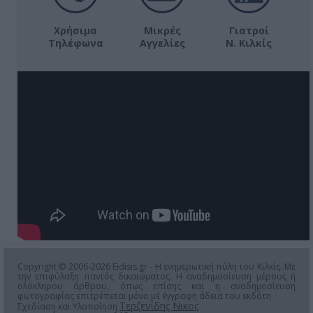
Χρήσιμα
Μικρές
Γιατροί
Τηλέφωνα
Αγγελίες
Ν. Κιλκίς
Copyright © 2006-2026 Eidisis.gr - Η ενημερωτική πύλη του Κιλκίς. Με
την επιφύλαξη παντός δικαιώματος. Η αναδημοσίευση μέρους ή
ολόκληρου άρθρου, όπως επίσης και η αναδημοσίευση
φωτογραφίας επιτρέπεται μόνο μέ έγγραφη άδεια του εκδότη.
Τερζενίδης Νικος
Σχεδίαση και Υλοποίηση