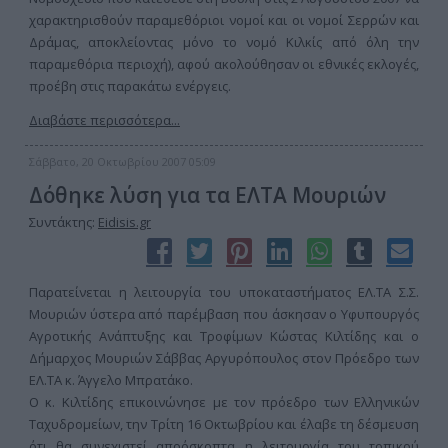
χαρακτηρισθούν παραμεθόριοι νομοί και οι νομοί Σερρών και
Δράμας, αποκλείοντας μόνο το νομό Κιλκίς από όλη την
παραμεθόρια περιοχή), αφού ακολούθησαν οι εθνικές εκλογές,
προέβη στις παρακάτω ενέργεις.
Διαβάστε περισσότερα...
Σάββατο, 20 Οκτωβρίου 2007 05:09
Δόθηκε λύση για τα ΕΛΤΑ Μουριών
Συντάκτης:
Eidisis.gr
Παρατείνεται η λειτουργία του υποκαταστήματος ΕΛ.ΤΑ Σ.Σ.
Μουριών ύστερα από παρέμβαση που άσκησαν ο Υφυπουργός
Αγροτικής Ανάπτυξης και Τροφίμων Κώστας Κιλτίδης και ο
Δήμαρχος Μουριών Σάββας Αργυρόπουλος στον Πρόεδρο των
ΕΛ.ΤΑ κ. Άγγελο Μπρατάκο.
Ο κ. Κιλτίδης επικοινώνησε με τον πρόεδρο των Ελληνικών
Ταχυδρομείων, την Τρίτη 16 Οκτωβρίου και έλαβε τη δέσμευση
ότι θα συνεχιστεί απρόσκοπτα η λειτουργία του τοπικού