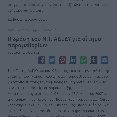
το γνωστό πλατύ χαμόγελο του, ζητώντας τον να είναι
χρήσιμος για τον τόπο.
Διαβάστε περισσότερα...
Σάββατο, 20 Οκτωβρίου 2007 05:10
Η δράση του Ν.Τ. ΑΔΕΔΥ για αίτημα
παραμεθoρίων
Συντάκτης:
Eidisis.gr
Το Ν.Τ. της ΑΔΕΔΥ νομού Κιλκίς, σχετικά με την εξέλιξη της
ένταξης του νομού Κιλκίς στις παραμεθόριες περιοχές,
γνωστοποιεί στους εργαζόμενους του Δημόσιου Τομέα, ΝΠΔΔ,
ΟΤΑ και στους φορείς του νομου τα εξής:
Μετά την απεργία στο νομό Κιλκίς στις 17 Αυγούστου 2007, για
την αδικία που έγινε σε βάρος του νομού μας, (όπου
χαρακτηρίσθηκε ο νομός Πέλλας ως παραμεθόριος και
ακολούθως είχαν προταθεί από το Υπουργείο Εσωτεικών σε
Νομοσχέδιο που κατέθεσε στη Βουλή στις 2 Αυγούστου 2007 να