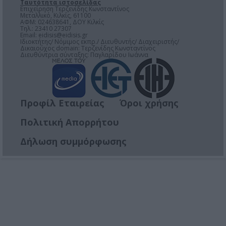
Ταυτότητα ιστοσελίδας
Επιχείρηση Τερζενίδης Κωνσταντίνος
Μεταλλικό, Κιλκίς, 61100
ΑΦΜ: 024638641, ΔΟΥ Κιλκίς
Τηλ.: 23410 27307
Email:
eidisis@eidisis.gr
Ιδιοκτήτης/ Νόμιμος εκπρ./ Διευθυντής/ Διαχειριστής/
Δικαιούχος domain: Τερζενίδης Κωνσταντίνος
Διευθύντρια σύνταξης: Παγλαρίδου Ιωάννα
Προφίλ Εταιρείας
Όροι χρήσης
Πολιτική Απορρήτου
Δήλωση συμμόρφωσης