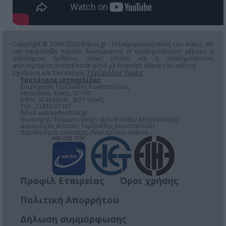
Copyright © 2006-2026 Eidisis.gr - Η ενημερωτική πύλη του Κιλκίς. Με
την επιφύλαξη παντός δικαιώματος. Η αναδημοσίευση μέρους ή
ολόκληρου άρθρου, όπως επίσης και η αναδημοσίευση
φωτογραφίας επιτρέπεται μόνο μέ έγγραφη άδεια του εκδότη.
Τερζενίδης Νικος
Σχεδίαση και Υλοποίηση
Ταυτότητα ιστοσελίδας
Επιχείρηση Τερζενίδης Κωνσταντίνος
Μεταλλικό, Κιλκίς, 61100
ΑΦΜ: 024638641, ΔΟΥ Κιλκίς
Τηλ.: 23410 27307
Email:
eidisis@eidisis.gr
Ιδιοκτήτης/ Νόμιμος εκπρ./ Διευθυντής/ Διαχειριστής/
Δικαιούχος domain: Τερζενίδης Κωνσταντίνος
Διευθύντρια σύνταξης: Παγλαρίδου Ιωάννα
Προφίλ Εταιρείας
Όροι χρήσης
Πολιτική Απορρήτου
Δήλωση συμμόρφωσης