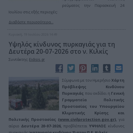
ρεύματος την Παρασκευή 24
Ιουλίου στις εξής περιοχές:
Διαβάστε περισσότερα...
Κυριακή, 19 Ιουλίου 2026 14:49
Υψηλός κίνδυνος πυρκαγιάς για τη
Δευτέρα 20-07-2026 στο ν. Κιλκίς
Συντάκτης:
Eidisis.gr
Σύμφωνα με τον Ημερήσιο
Χάρτη
Πρόβλεψης Κινδύνου
Πυρκαγιάς
που εκδίδει η
Γενική
Γραμματεία Πολιτικής
Προστασίας του Υπουργείου
Κλιματικής Κρίσης και
Πολιτικής Προστασίας (
www.civilprotection.gov.gr
),
για
αύριο
Δευτέρα 20-07-
2026,
προβλέπεται
ΥΨΗΛΟΣ
κίνδυνος
πυρκαγιάς (
κατηγορία κινδύνου 3) στην
Π.Ε. Κιλκίς.