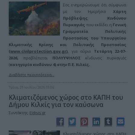
Σας ενημερώνουμε ότι σύμφωνα
με τον Ημερήσιο
Χάρτη
Πρόβλεψης Κινδύνου
Πυρκαγιάς
που εκδίδει η
Γενική
Γραμματεία Πολιτικής
Προστασίας του Υπουργείου
Κλιματικής Κρίσης και Πολιτικής Προστασίας
(
www.civilprotection.gov.gr
),
για αύριο
Τετάρτη 22-07-
2026,
προβλέπεται
ΠΟΛΥ
ΥΨΗΛΟΣ
κίνδυνος πυρκαγιάς
(
κατηγορία κινδύνου 4) στην
Π.Ε. Κιλκίς.
Διαβάστε περισσότερα...
Τρίτη, 21 Ιουλίου 2026 13:06
Κλιματιζόμενος χώρος στο ΚΑΠΗ του
Δήμου Κιλκίς για τον καύσωνα
Συντάκτης:
Eidisis.gr
Κλιματιζόμενος χώρος στο ΚΑΠΗ