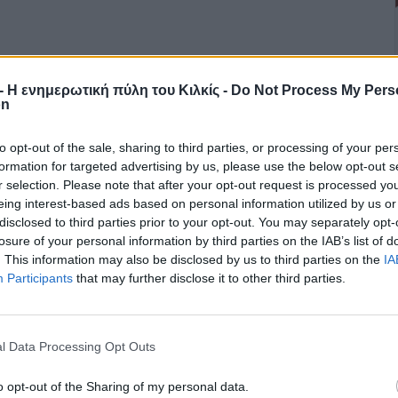
r - Η ενημερωτική πύλη του Κιλκίς -
Do Not Process My Pers
on
όπεδα του Πολυκάστρου – Σηκώθηκαν
to opt-out of the sale, sharing to third parties, or processing of your per
formation for targeted advertising by us, please use the below opt-out s
r selection. Please note that after your opt-out request is processed y
eing interest-based ads based on personal information utilized by us or
disclosed to third parties prior to your opt-out. You may separately opt-
μέρι της Τετάρτης στην Πυροσβεστική Υπηρεσία, για φωτιά που
losure of your personal information by third parties on the IAB’s list of
κταση στο Πολύκαστρο Κιλκίς.
. This information may also be disclosed by us to third parties on the
IA
Participants
that may further disclose it to other third parties.
l Data Processing Opt Outs
o opt-out of the Sharing of my personal data.