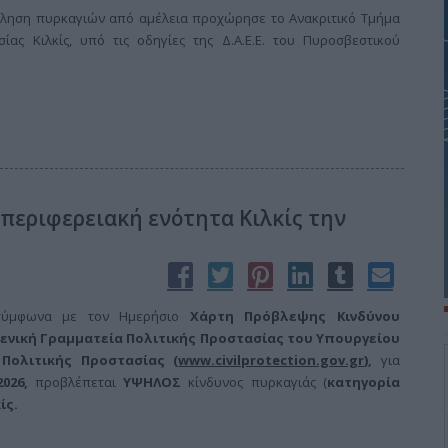
κληση πυρκαγιών από αμέλεια προχώρησε το Ανακριτικό Τμήμα
ίας Κιλκίς, υπό τις οδηγίες της Δ.Α.Ε.Ε. του Πυροσβεστικού
περιφερειακή ενότητα Κιλκίς την
 σύμφωνα με τον Ημερήσιο
Χάρτη Πρόβλεψης Κινδύνου
ενική Γραμματεία Πολιτικής Προστασίας του Υπουργείου
 Πολιτικής Προστασίας (
www.civilprotection.gov.gr
),
για
2026,
προβλέπεται
ΥΨΗΛΟΣ
κίνδυνος πυρκαγιάς (
κατηγορία
ίς.