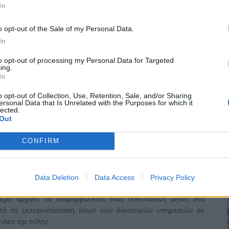
In
για την Πέμπτη 16-07-2026
o opt-out of the Sale of my Personal Data.
In
 σύμφωνα με τον Ημερήσιο
Χάρτη Πρόβλεψης Κινδύνου
ενική Γραμματεία Πολιτικής Προστασίας του Υπουργείου
to opt-out of processing my Personal Data for Targeted
ing.
 Πολιτικής Προστασίας (
www.civilprotection.gov.gr
),
για
In
26,
προβλέπεται
ΥΨΗΛΟΣ
κίνδυνος πυρκαγιάς (
κατηγορία
ίς.
o opt-out of Collection, Use, Retention, Sale, and/or Sharing
ersonal Data that Is Unrelated with the Purposes for which it
lected.
Out
CONFIRM
ς στέγη: Αξιοπρεπής λύση, αλλά με
ικαστικό Μέγαρο
Data Deletion
Data Access
Privacy Policy
έχει αρχίσει να διαμορφώνεται τους τελευταίους μήνες στα
μετά τη μετεγκατάσταση όλων των δικαστικών υπηρεσιών σε
έντρο της πόλης.