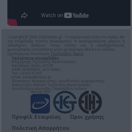
Copyright © 2006-2026 Eidisis.gr - Η ενημερωτική πύλη του Κιλκίς. Με
την επιφύλαξη παντός δικαιώματος. Η αναδημοσίευση μέρους ή
ολόκληρου άρθρου, όπως επίσης και η αναδημοσίευση
φωτογραφίας επιτρέπεται μόνο μέ έγγραφη άδεια του εκδότη.
Τερζενίδης Νικος
Σχεδίαση και Υλοποίηση
Ταυτότητα ιστοσελίδας
Επιχείρηση Τερζενίδης Κωνσταντίνος
Μεταλλικό, Κιλκίς, 61100
ΑΦΜ: 024638641, ΔΟΥ Κιλκίς
Τηλ.: 23410 27307
Email:
eidisis@eidisis.gr
Ιδιοκτήτης/ Νόμιμος εκπρ./ Διευθυντής/ Διαχειριστής/
Δικαιούχος domain: Τερζενίδης Κωνσταντίνος
Διευθύντρια σύνταξης: Παγλαρίδου Ιωάννα
Προφίλ Εταιρείας
Όροι χρήσης
Πολιτική Απορρήτου