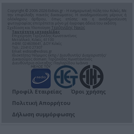
Copyright © 2006-2026 Eidisis.gr - Η ενημερωτική πύλη του Κιλκίς. Με
την επιφύλαξη παντός δικαιώματος. Η αναδημοσίευση μέρους ή
ολόκληρου άρθρου, όπως επίσης και η αναδημοσίευση
φωτογραφίας επιτρέπεται μόνο μέ έγγραφη άδεια του εκδότη.
Τερζενίδης Νικος
Σχεδίαση και Υλοποίηση
Ταυτότητα ιστοσελίδας
Επιχείρηση Τερζενίδης Κωνσταντίνος
Μεταλλικό, Κιλκίς, 61100
ΑΦΜ: 024638641, ΔΟΥ Κιλκίς
Τηλ.: 23410 27307
Email:
eidisis@eidisis.gr
Ιδιοκτήτης/ Νόμιμος εκπρ./ Διευθυντής/ Διαχειριστής/
Δικαιούχος domain: Τερζενίδης Κωνσταντίνος
Διευθύντρια σύνταξης: Παγλαρίδου Ιωάννα
Προφίλ Εταιρείας
Όροι χρήσης
Πολιτική Απορρήτου
Δήλωση συμμόρφωσης