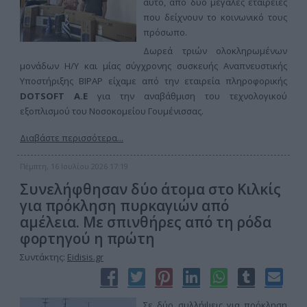
αυτό, από δυο μεγάλες εταιρείες
που δείχνουν το κοινωνικό τους
πρόσωπο.
Δωρεά τριών ολοκληρωμένων
μονάδων Η/Υ και μίας σύγχρονης συσκευής Αναπνευστικής
Υποστήριξης BIPAP είχαμε από την εταιρεία πληροφορικής
DOTSOFT Α.Ε
για την αναβάθμιση του τεχνολογικού
εξοπλισμού του Νοσοκομείου Γουμένισσας.
Διαβάστε περισσότερα...
Πέμπτη, 16 Ιουλίου 2026 17:19
Συνελήφθησαν δύο άτομα στο Κιλκίς
για πρόκληση πυρκαγιών από
αμέλεια. Με σπινθήρες από τη ρόδα
φορτηγού η πρώτη
Συντάκτης:
Eidisis.gr
Σε δύο συλλήψεις για πρόκληση