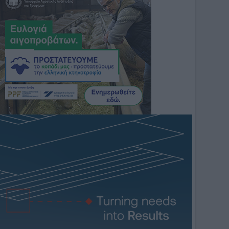
«Εύξεινος Πόντος» 
Τερζενίδη, για το 
Κορινού στο 2ο 
εκτεταμένο πρόγραμμα 
Φεστιβάλ Χορού του 
ασφαλτοστρώσ εων 
Λυκείου Ελληνίδων 
στην...
Κιλκίς. Ήταν μαγικό, 
γεμάτο χορούς, 
μουσικές...