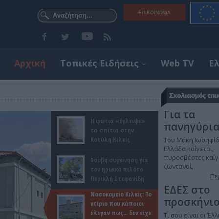
ΕΠΙΚΟΙΝΩΝΊΑ
Αρχική
Τοπικές Ειδήσεις
Web TV
Ε
ΤΕΛΕΥΤΑΊΑ ΝΈΑ
Για τα
Η φωτιά «έγλειψε»
πανηγύρι
τα σπίτια στην
Κοτύλη Κιλκίς
Του Μάκη Ιωσηφίδ
Ελλάδα καίγεται,
πυροσβέστες καίγ
Βουβή συγκίνηση για
ζωντανοί,
τον ηρωικό πιλότο
Πε
Περικλή Στεφανίδη
ΕΔΕΣ στο
Νοσοκομείο Κιλκίς: Το
προσκήνι
κτίριο που κάποιοι
έλεγαν πως... δεν είχε
Τι σου είναι οι Έ