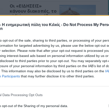
Οι «ΕΙΔΗΣΕΙΣ»
κάνουν διακοπές, το
eidisis.gr συνεχίζει…
στο χαλαρό!
r - Η ενημερωτική πύλη του Κιλκίς -
Do Not Process My Pers
on
Ο δημοσιογραφικός
οργανισμός «ΕΙΔΗΣΕΙΣ» κατεβάζει για λίγο ρολά. Τα γραφεία
μας κλείνουν για τις καλοκαιρινές διακοπές και μαζί τους
to opt-out of the sale, sharing to third parties, or processing of your per
κάνουν ένα μικρό διάλειμμα και οι έντυπες εκδόσεις μας, οι
formation for targeted advertising by us, please use the below opt-out s
«ΕΙΔΗΣΕΙΣ»…
r selection. Please note that after your opt-out request is processed y
eing interest-based ads based on personal information utilized by us or
ές
Διαγωνισμός “Taste
disclosed to third parties prior to your opt-out. You may separately opt-
Kilkis” 2026: Φέρε μια
losure of your personal information by third parties on the IAB’s list of
α
πίτα και γίνε …
. This information may also be disclosed by us to third parties on the
IA
διασημόπιτα!
Participants
that may further disclose it to other third parties.
Ένας μοναδικός διαγωνισμός
για την καλύτερη πίτα στο ν.
Κιλκίς θα διεξαχθεί στο πλαίσιο
l Data Processing Opt Outs
του 2ου Φεστιβάλ
Γαστρονομίας “Taste Kilkis”
o opt-out of the Sharing of my personal data.