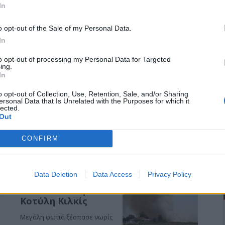
που διοργανώνεται από τον
In
Δήμο Κιλκίς και την
Αναπτυξιακή Κιλκίς…
o opt-out of the Sale of my Personal Data.
In
Διαβάστε το νέο
πρωτοσέλιδο της
to opt-out of processing my Personal Data for Targeted
Πρωινής του Κιλκίς,
ing.
In
μοναδικής
καθημερινής
o opt-out of Collection, Use, Retention, Sale, and/or Sharing
εφημερίδας του ν.
ersonal Data that Is Unrelated with the Purposes for which it
Κιλκίς (5-8-2026)
lected.
Out
Διαβάστε το νέο πρωτοσέλιδο
της Πρωινής του Κιλκίς,
CONFIRM
μοναδικής καθημερινής
εφημερίδας του ν. Κιλκίς (5-8-2026)
Data Deletion
Data Access
Privacy Policy
Η φωτιά «έγλειψε»
τα σπίτια στην
Κοτύλη Κιλκίς
Μεγάλη φωτιά ξέσπασε νωρίς