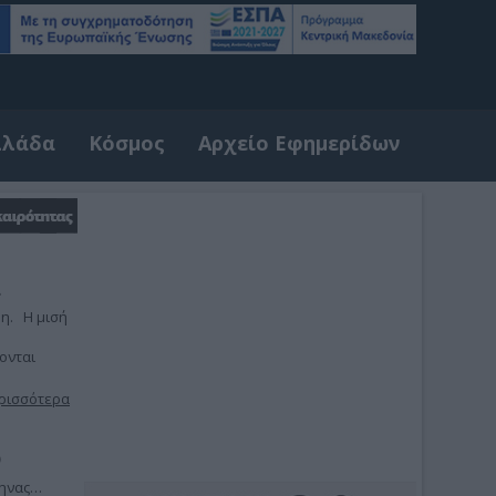
λλάδα
Κόσμος
Αρχείο Εφημερίδων
ΣΧΌΛΙΑ
α
η. Η μισή
ονται
ρισσότερα
ο
λληνας…