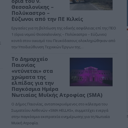
όρια του ν.
Θεσσαλονίκης –
Πολύκαστρο –
Εύζωνοι από την ΠΕ Κιλκίς
Εργασίες για τη βελτίωση της οδικής ασφάλειας επί της ΠΕΟ
1 (όρια νομού Θεσσαλονίκης – Πολύκαστρο – Εύζωνοι)
κοντά στον οικισμό του Πευκόδασους ολοκληρώθηκαν από
ς
την Υποδιεύθυνση Τεχνικών Έργων της…
Το Δημαρχείο
Παιονίας
«ντύνεται» στα
χρώματα της
ελπίδας για την
Παγκόσμια Ημέρα
Νωτιαίας Μυϊκής Ατροφίας (SMA)
Ο Δήμος Παιονίας, ανταποκρινόμενος στο κάλεσμα του
Σωματείου Ασθενών «SMA HELLAS», συμμετέχει ενεργά
στην παγκόσμια εκστρατεία ενημέρωσης για τη Νωτιαία
Μυϊκή Ατροφία.