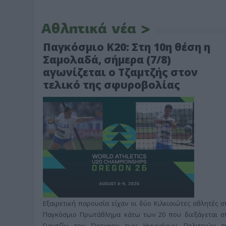
Παγκόσμιο Κ20: Στη 10η θέση η
Σαμολαδά, σήμερα (7/8)
αγωνίζεται ο Τζαμτζής στον
τελικό της σφυροβολίας
Εξαιρετική παρουσία είχαν οι δύο Κιλκισιώτες αθλητές σ
Παγκόσμιο Πρωτάθλημα κάτω των 20 που διεξάγεται σ
Γιουτζίν του Όρεγκον των Ηνωμένων Πολιτειών τ