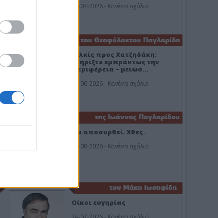
26-07-2026 - Κανένα σχόλιο
Κιλκίς προς Χατζηδάκη:
Στηρίξτε εμπράκτως την
περιφέρεια – μειώσ…
11-06-2026 - Κανένα σχόλιο
Να αποσυρθεί. Χθες.
03-08-2026 - Κανένα σχόλιο
Οίκοι ευγηρίας
24-07-2026 - Κανένα σχόλιο