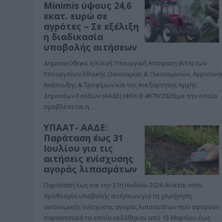
Minimis ύψους 24,6
εκατ. ευρώ σε
αγρότες – Σε εξέλιξη
η διαδικασία
υποβολής αιτήσεων
Δημοσιεύθηκε η Κοινή Υπουργική Απόφαση (ΚΥΑ) των
Υπουργείων Εθνικής Οικονομίας & Οικονομικών, Αγροτική
Ανάπτυξης & Τροφίμων και της Ανεξάρτητης Αρχής
Δημοσίων Εσόδων (ΑΑΔΕ) (ΦΕΚ Β 4670/2026),με την οποία
προβλέπεται η…
ΥΠΑΑΤ- ΑΑΔΕ:
Παράταση έως 31
Ιουλίου για τις
αιτήσεις ενίσχυσης
αγοράς λιπασμάτων
Παράταση έως και την 31η Ιουλίου 2026 δίνεται στην
προθεσμία υποβολής αιτήσεων για τη χορήγηση
οικονομικής ενίσχυσης αγοράς λιπασμάτων που αφορούν
παραστατικά τα οποία εκδόθηκαν από 15 Μαρτίου έως