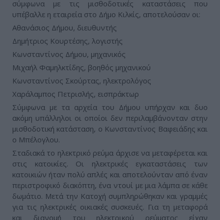
σύμφωνα με τις μισθοδοτικές καταστάσεις που
υπέβαλλε η εταιρεία στο Δήμο Κιλκίς, αποτελούσαν οι:
Αθανάσιος Δήμου, διευθυντής
Δημήτριος Κουρτέσης, λογιστής
Κωνσταντίνος Δήμου, μηχανικός
Μιχαήλ Φαμηλκτίδης, βοηθός μηχανικού
Κωνσταντίνος Σκούρτας, ηλεκτρολόγος
Χαράλαμπος Πετρισλής, εισπράκτωρ
Σύμφωνα με τα αρχεία του Δήμου υπήρχαν και δυο
ακόμη υπάλληλοι οι οποίοι δεν περιλαμβάνονταν στην
μισθοδοτική κατάσταση, ο Κωνσταντίνος Βαφειάδης και
ο Μπέλογλου.
Σταδιακά το ηλεκτρικό ρεύμα άρχισε να μεταφέρεται και
στις κατοικίες. Οι ηλεκτρικές εγκαταστάσεις των
κατοικιών ήταν πολύ απλές και αποτελούνταν από έναν
περιστροφικό διακόπτη, ένα ντουί με μια λάμπα σε κάθε
δωμάτιο. Μετά την Κατοχή συμπληρώθηκαν και γραμμές
για τις ηλεκτρικές οικιακές συσκευές. Για τη μεταφορά
και διανομή του ηλεκτρικού ρεύματος είχαν