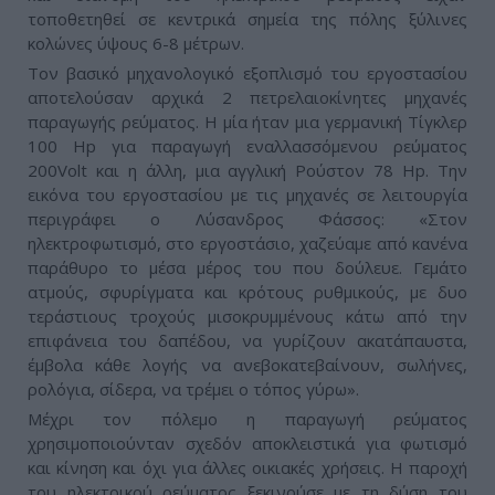
τοποθετηθεί σε κεντρικά σημεία της πόλης ξύλινες
κολώνες ύψους 6-8 μέτρων.
Τον βασικό μηχανολογικό εξοπλισμό του εργοστασίου
αποτελούσαν αρχικά 2 πετρελαιοκίνητες μηχανές
παραγωγής ρεύματος. Η μία ήταν μια γερμανική Τίγκλερ
100 Hp για παραγωγή εναλλασσόμενου ρεύματος
200Volt και η άλλη, μια αγγλική Ρούστον 78 Hp. Την
εικόνα του εργοστασίου με τις μηχανές σε λειτουργία
περιγράφει ο Λύσανδρος Φάσσος: «Στον
ηλεκτροφωτισμό, στο εργοστάσιο, χαζεύαμε από κανένα
παράθυρο το μέσα μέρος του που δούλευε. Γεμάτο
ατμούς, σφυρίγματα και κρότους ρυθμικούς, με δυο
τεράστιους τροχούς μισοκρυμμένους κάτω από την
επιφάνεια του δαπέδου, να γυρίζουν ακατάπαυστα,
έμβολα κάθε λογής να ανεβοκατεβαίνουν, σωλήνες,
ρολόγια, σίδερα, να τρέμει ο τόπος γύρω».
Μέχρι τον πόλεμο η παραγωγή ρεύματος
χρησιμοποιούνταν σχεδόν αποκλειστικά για φωτισμό
και κίνηση και όχι για άλλες οικιακές χρήσεις. Η παροχή
του ηλεκτρικού ρεύματος ξεκινούσε με τη δύση του