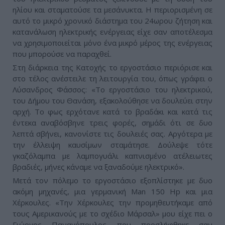
ηλίου και σταματούσε τα μεσάνυκτα. Η περιορισμένη σε
αυτό το μικρό χρονικό διάστημα του 24ωρου ζήτηση και
κατανάλωση ηλεκτρικής ενέργειας είχε σαν αποτέλεσμα
να χρησιμοποιείται μόνο ένα μικρό μέρος της ενέργειας
που μπορούσε να παραχθεί.
Στη διάρκεια της Κατοχής το εργοστάσιο περιόρισε και
στο τέλος ανέστειλε τη λειτουργία του, όπως γράφει ο
Λύσανδρος Φάσσος: «Το εργοστάσιο του ηλεκτρικού,
του Δήμου του Θανάση, εξακολούθησε να δουλεύει στην
αρχή. Το φως ερχότανε κατά το βραδάκι και κατά τις
έντεκα αναβόσβηνε τρεις φορές, σημάδι ότι σε δυο
λεπτά σβήνει, κανονίστε τις δουλειές σας. Αργότερα με
την έλλειψη καυσίμων σταμάτησε. Δούλεψε τότε
γκαζόλαμπα με λαμπογυάλι καπνισμένο ατέλειωτες
βραδιές, μήνες κάναμε να ξαναδούμε ηλεκτρικό».
Μετά τον πόλεμο το εργοστάσιο εξοπλίστηκε με δυο
ακόμη μηχανές, μια γερμανική Man 150 Hp και μια
Χέρκουλες. «Την Χέρκουλες την προμηθευτήκαμε από
τους Αμερικανούς με το σχέδιο Μάρσαλ» μου είχε πει ο
Γιώργος Παναγόπουλος που προσλήφθηκε σαν