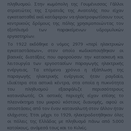
πληθυσμού. Στην κωμόπολη της Γουμένισσας Γάλλοι
στρατιώτες της Στρατιάς της Ανατολής που είχαν
εγκατασταθεί εκεί κατάφεραν να ηλεκτροφωτίσουν τους
κεντρικούς δρόμους της πόλης χρησιμοποιώντας τον
εξοπλισμό των παρακείμενων υδρομυλικών
εργαστηρίων.
Το 1922 εκδόθηκε ο νόμος 2979 «περί ηλεκτρικών
εγκαταστάσεων», στον οποίο κωδικοποιήθηκαν οι
βασικές διατάξεις που αφορούσαν την κατασκευή και
λειτουργία των εργοστασίων παραγωγής ηλεκτρικής
ενέργειας. Τα επόμενα χρόνια η εξάπλωση της
παραγωγής ηλεκτρικής ενέργειας ήταν ραγδαία,
ιδιαίτερα στα αστικά κέντρα, στα οποία η πυκνότητα
του πληθυσμού εξασφάλιζε περισσότερους
καταναλωτές. Οι αστικές περιοχές είχαν επίσης το
πλεονέκτημα του μικρού κόστους διανομής, αφού οι
αποστάσεις από τον έναν καταναλωτή στον άλλον ήταν
ελάχιστες. Έτσι μέχρι το 1929, ηλεκτροδοτήθηκαν όλες
οι πόλεις της Ελλάδας με πληθυσμό πάνω από 5.000
κατοίκους, ανάμεσά τους και το Κιλκίς.