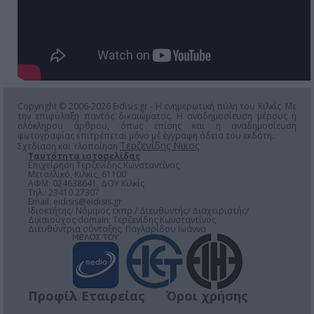
Copyright © 2006-2026 Eidisis.gr - Η ενημερωτική πύλη του Κιλκίς. Με
την επιφύλαξη παντός δικαιώματος. Η αναδημοσίευση μέρους ή
ολόκληρου άρθρου, όπως επίσης και η αναδημοσίευση
φωτογραφίας επιτρέπεται μόνο μέ έγγραφη άδεια του εκδότη.
Τερζενίδης Νικος
Σχεδίαση και Υλοποίηση
Ταυτότητα ιστοσελίδας
Επιχείρηση Τερζενίδης Κωνσταντίνος
Μεταλλικό, Κιλκίς, 61100
ΑΦΜ: 024638641, ΔΟΥ Κιλκίς
Τηλ.: 23410 27307
Email:
eidisis@eidisis.gr
Ιδιοκτήτης/ Νόμιμος εκπρ./ Διευθυντής/ Διαχειριστής/
Δικαιούχος domain: Τερζενίδης Κωνσταντίνος
Διευθύντρια σύνταξης: Παγλαρίδου Ιωάννα
Προφίλ Εταιρείας
Όροι χρήσης