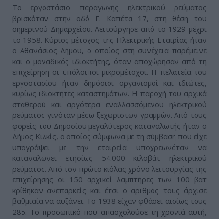
Το εργοστάσιο παραγωγής ηλεκτρικού ρεύματος
βρισκόταν στην οδό Γ. Καπέτα 17, στη θέση του
σημερινού Δημαρχείου. Λειτούργησε από το 1929 μέχρι
το 1958. Κύριος μέτοχος της Ηλεκτρικής Εταιρίας ήταν
ο Αθανάσιος Δήμου, ο οποίος στη συνέχεια παρέμεινε
και ο μοναδικός ιδιοκτήτης, όταν αποχώρησαν από τη
επιχείρηση οι υπόλοιποι μικρομέτοχοι. Η πελατεία του
εργοστασίου ήταν δημόσιοι οργανισμοί και ιδιώτες,
κυρίως ιδιοκτήτες καταστημάτων. Η παροχή του αρχικά
σταθερού και αργότερα εναλλασσόμενου ηλεκτρικού
ρεύματος γινόταν μέσω ξεχωριστών γραμμών. Από τους
φορείς του Δημοσίου μεγαλύτερος καταναλωτής ήταν ο
Δήμος Κιλκίς, ο οποίος σύμφωνα με τη σύμβαση που είχε
υπογράψει με την εταιρεία υποχρεωνόταν να
καταναλώνει ετησίως 54.000 κιλοβάτ ηλεκτρικού
ρεύματος. Από τον πρώτο κιόλας χρόνο λειτουργίας της
επιχείρησης οι 150 αρχικοί λαμπτήρες των 100 βατ
κρίθηκαν ανεπαρκείς και έτσι ο αριθμός τους άρχισε
βαθμιαία να αυξάνει. Το 1938 είχαν φθάσει αισίως τους
285. Το προσωπικό που απασχολούσε τη χρονιά αυτή,