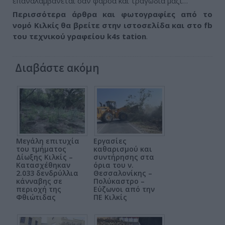
επαναλαμβάνεται σαν φάρσα και τραγωδία μαζί…
Περισσότερα άρθρα και φωτογραφίες από το
νομό Κιλκίς θα βρείτε στην ιστοσελίδα και στο fb
του τεχνικού γραφείου k4s tation
.
Διαβάστε ακόμη
Μεγάλη επιτυχία
Εργασίες
του τμήματος
καθαρισμού και
Δίωξης Κιλκίς –
συντήρησης στα
Κατασχέθηκαν
όρια του ν.
2.033 δενδρύλλια
Θεσσαλονίκης –
κάνναβης σε
Πολύκαστρο –
περιοχή της
Εύζωνοι από την
Φθιώτιδας
ΠΕ Κιλκίς