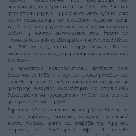
μηχανουργός στο εργοστάσιο το 1951. «Η Ρούστον
ήταν σπάνια μηχανή. Τη βάζαμε σε λειτουργία το Μάιο
και τη σταματούσαμε τον Οκτώβριο». Θυμόταν ακόμη
τις λύσεις που μηχανευόταν όταν παρουσιάζονταν
βλάβες ή έλειπαν ανταλλακτικά που έπρεπε να
παραγγελθούν από το εξωτερικό. «Η γεννήτρια δούλευε
με 1500 στροφές, οπότε υπήρχε απώλεια. Για να
μειώσουμε τις στροφές χρησιμοποιήσαμε το σασμάν από
ένα τανκ».
Το εργοστάσιο ηλεκτροφωτισμού κατέβασε τους
διακόπτες το 1958. Η εποχή των μικρών μονάδων είχε
παρέλθει οριστικά. Οι άλλοτε πρωτοπόροι στο χώρο της
ηλεκτρικής ενέργειας αναγκάστηκαν να αποσυρθούν
διακριτικά και να παραχωρήσουν τη θέση τους στο νέο
ηλεκτρικό κολοσσό, τη ΔΕΗ.
Σήμερα η ΔΕΗ αποσύρεται κι αυτή ξεπουλώντας σε
ιδιώτες παρόχους ηλεκτρικής ενέργειας τα ασημικά
έναντι πινακίου φακής και ανεβάζει την τιμή του
ρεύματος σε δυσθεώρητα ύψη. Η ιστορία