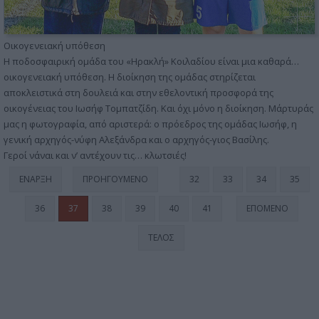
Οικογενειακή υπόθεση
Η ποδοσφαιρική ομάδα του «Ηρακλή» Κοιλαδίου είναι μια καθαρά…
οικογενειακή υπόθεση. Η διοίκηση της ομάδας στηρίζεται
αποκλειστικά στη δουλειά και στην εθελοντική προσφορά της
οικογένειας του Ιωσήφ Τομπατζίδη. Και όχι μόνο η διοίκηση. Μάρτυράς
μας η φωτογραφία, από αριστερά: ο πρόεδρος της ομάδας Ιωσήφ, η
γενική αρχηγός-νύφη Αλεξάνδρα και ο αρχηγός-γιος Βασίλης.
Γεροί νάναι και ν’ αντέχουν τις… κλωτσιές!
ΈΝΑΡΞΗ
ΠΡΟΗΓΟΎΜΕΝΟ
32
33
34
35
36
37
38
39
40
41
ΕΠΌΜΕΝΟ
ΤΈΛΟΣ