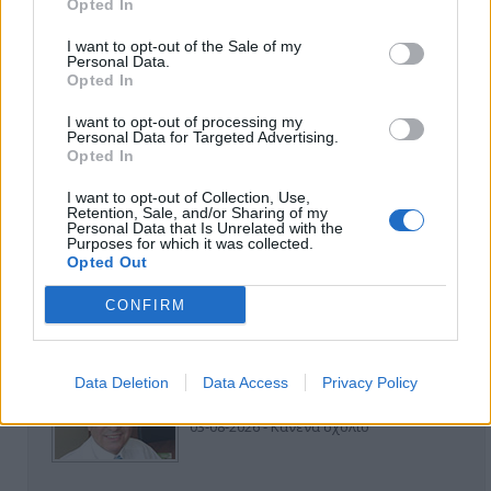
Opted In
I want to opt-out of the Sale of my
Personal Data.
Να αποσυρθεί. Χθες.
Opted In
03-08-2026 - Κανένα σχόλιο
I want to opt-out of processing my
Personal Data for Targeted Advertising.
Opted In
I want to opt-out of Collection, Use,
Retention, Sale, and/or Sharing of my
Personal Data that Is Unrelated with the
Οίκοι ευγηρίας
Purposes for which it was collected.
Opted Out
24-07-2026 - Κανένα σχόλιο
CONFIRM
Data Deletion
Data Access
Privacy Policy
Ή ρούφα ή φύσα
03-08-2026 - Κανένα σχόλιο