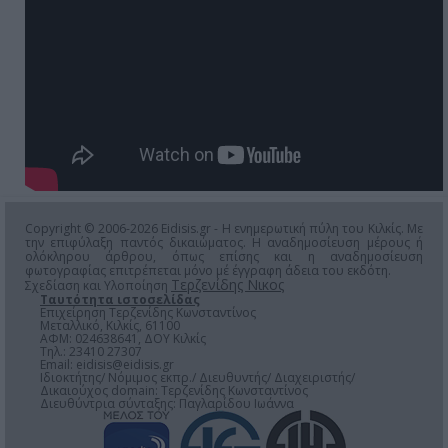
Copyright © 2006-2026 Eidisis.gr - Η ενημερωτική πύλη του Κιλκίς. Με
την επιφύλαξη παντός δικαιώματος. Η αναδημοσίευση μέρους ή
ολόκληρου άρθρου, όπως επίσης και η αναδημοσίευση
φωτογραφίας επιτρέπεται μόνο μέ έγγραφη άδεια του εκδότη.
Τερζενίδης Νικος
Σχεδίαση και Υλοποίηση
Ταυτότητα ιστοσελίδας
Επιχείρηση Τερζενίδης Κωνσταντίνος
Μεταλλικό, Κιλκίς, 61100
ΑΦΜ: 024638641, ΔΟΥ Κιλκίς
Τηλ.: 23410 27307
Email:
eidisis@eidisis.gr
Ιδιοκτήτης/ Νόμιμος εκπρ./ Διευθυντής/ Διαχειριστής/
Δικαιούχος domain: Τερζενίδης Κωνσταντίνος
Διευθύντρια σύνταξης: Παγλαρίδου Ιωάννα