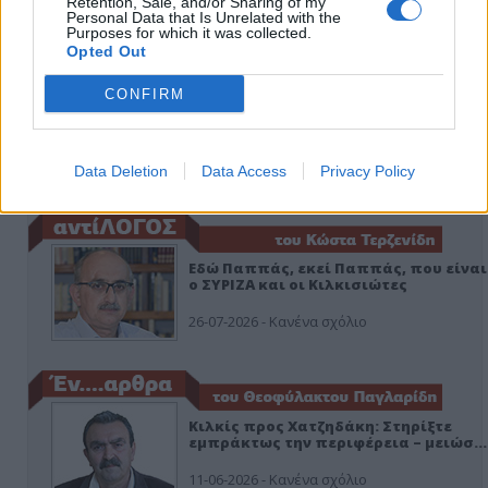
Retention, Sale, and/or Sharing of my
Personal Data that Is Unrelated with the
Purposes for which it was collected.
Opted Out
CONFIRM
Data Deletion
Data Access
Privacy Policy
ΑΠΟΨΕΙΣ
Εδώ Παππάς, εκεί Παππάς, που είναι
ο ΣΥΡΙΖΑ και οι Κιλκισιώτες
26-07-2026 - Κανένα σχόλιο
Κιλκίς προς Χατζηδάκη: Στηρίξτε
εμπράκτως την περιφέρεια – μειώσ…
11-06-2026 - Κανένα σχόλιο