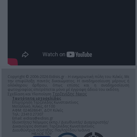
Copyright © 2006-2026 Eidisis.gr - Η ενημερωτική πύλη του Κιλκίς. Με
την επιφύλαξη παντός δικαιώματος. Η αναδημοσίευση μέρους ή
ολόκληρου άρθρου, όπως επίσης και η αναδημοσίευση
φωτογραφίας επιτρέπεται μόνο μέ έγγραφη άδεια του εκδότη.
Τερζενίδης Νικος
Σχεδίαση και Υλοποίηση
Ταυτότητα ιστοσελίδας
Επιχείρηση Τερζενίδης Κωνσταντίνος
Μεταλλικό, Κιλκίς, 61100
ΑΦΜ: 024638641, ΔΟΥ Κιλκίς
Τηλ.: 23410 27307
Email:
eidisis@eidisis.gr
Ιδιοκτήτης/ Νόμιμος εκπρ./ Διευθυντής/ Διαχειριστής/
Δικαιούχος domain: Τερζενίδης Κωνσταντίνος
Διευθύντρια σύνταξης: Παγλαρίδου Ιωάννα