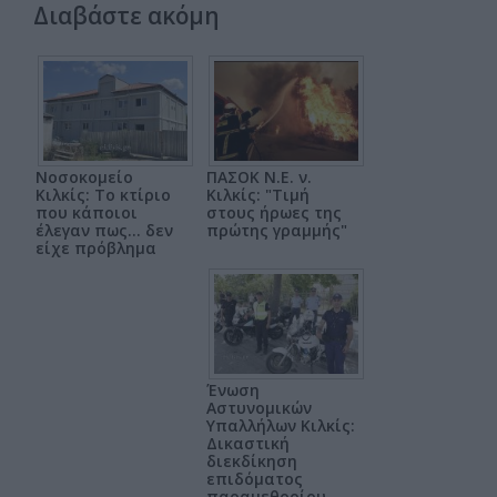
Διαβάστε ακόμη
Νοσοκομείο
ΠΑΣΟΚ Ν.Ε. ν.
Κιλκίς: Το κτίριο
Κιλκίς: "Τιμή
που κάποιοι
στους ήρωες της
έλεγαν πως... δεν
πρώτης γραμμής"
είχε πρόβλημα
Ένωση
Αστυνομικών
Υπαλλήλων Κιλκίς:
Δικαστική
διεκδίκηση
επιδόματος
παραμεθορίου