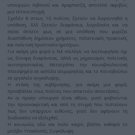
υπουργών Λιβανού και Αραμπατζή, αποτελεί ακριβώς
μια τέτοια στιγμή.
Σχεδόν 8 στους 10 πολίτες ζητούν να διερευνηθεί η
υπόθεση, δλδ ζητούν διαφάνεια, λογοδοσία και να
πέσει άπλετο φως σε μια υπόθεση που μυρίζει
διασπάθιση δημόσιου χρήματος, πελατειακές πρακτικές
και πολιτική προστασία ημετέρων.
Για ακόμη μία φορά η ΝΔ επιλέγει να λειτουργήσει όχι
ως δύναμη διαφάνειας, αλλά ως μηχανισμός πολιτικής
αυτοπροστασίας. Μετατρέπει την κοινοβουλευτική
πλειοψηφία σε ασπίδα ατιμωρησίας και το Κοινοβούλιο
σε εργαλείο συγκάλυψης.
Η στάση της κυβέρνησης, για ακόμη μια φορά,
προσβάλλει τους πολίτες που απαιτούν απαντήσεις.
Αν οι πρώην υπουργοί είναι αθώοι, γιατί φοβούνται
την προανακριτική και από τη στιγμή που πιστεύουν
πως δεν υπάρχουν ευθύνες, γιατί δεν αφήνουν τη
διαδικασία να εξελιχθεί;
Η κοινωνία, εδώ και πολύ καιρό, βλέπει καθαρά το
μοτίβο: Υποκλοπές; Συγκάλυψη.