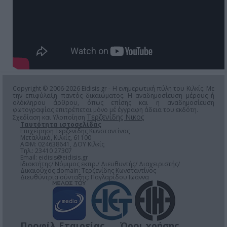
Copyright © 2006-2026 Eidisis.gr - Η ενημερωτική πύλη του Κιλκίς. Με
την επιφύλαξη παντός δικαιώματος. Η αναδημοσίευση μέρους ή
ολόκληρου άρθρου, όπως επίσης και η αναδημοσίευση
φωτογραφίας επιτρέπεται μόνο μέ έγγραφη άδεια του εκδότη.
Τερζενίδης Νικος
Σχεδίαση και Υλοποίηση
Ταυτότητα ιστοσελίδας
Επιχείρηση Τερζενίδης Κωνσταντίνος
Μεταλλικό, Κιλκίς, 61100
ΑΦΜ: 024638641, ΔΟΥ Κιλκίς
Τηλ.: 23410 27307
Email:
eidisis@eidisis.gr
Ιδιοκτήτης/ Νόμιμος εκπρ./ Διευθυντής/ Διαχειριστής/
Δικαιούχος domain: Τερζενίδης Κωνσταντίνος
Διευθύντρια σύνταξης: Παγλαρίδου Ιωάννα
Προφίλ Εταιρείας
Όροι χρήσης