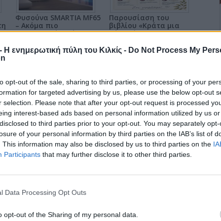
Φυσούνα SMARTIA MF65
Παρουσίαση του
τη
– Ακόμα πιο
βιβλίου «Κράτα μια
λειτουργική, ακόμα πιο
θέση δίπλα σου» στη
ανθεκτική
Γουμένισσα
r - Η ενημερωτική πύλη του Κιλκίς -
Do Not Process My Pers
on
επιστροφή στην κορυφή
to opt-out of the sale, sharing to third parties, or processing of your per
formation for targeted advertising by us, please use the below opt-out s
r selection. Please note that after your opt-out request is processed y
eing interest-based ads based on personal information utilized by us or
disclosed to third parties prior to your opt-out. You may separately opt-
losure of your personal information by third parties on the IAB’s list of
. This information may also be disclosed by us to third parties on the
IA
Participants
that may further disclose it to other third parties.
l Data Processing Opt Outs
o opt-out of the Sharing of my personal data.