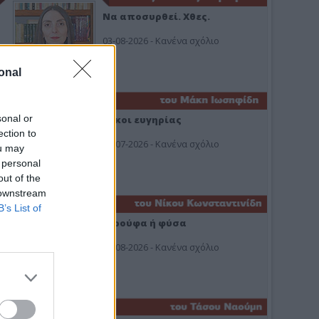
Να αποσυρθεί. Χθες.
03-08-2026 - Κανένα σχόλιο
onal
sonal or
Οίκοι ευγηρίας
ection to
24-07-2026 - Κανένα σχόλιο
ou may
 personal
out of the
 downstream
B’s List of
Ή ρούφα ή φύσα
03-08-2026 - Κανένα σχόλιο