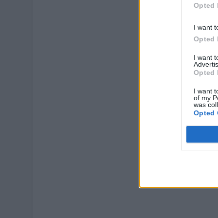
Opted 
I want t
Opted 
I want 
Advertis
Opted 
I want t
of my P
was col
Opted 