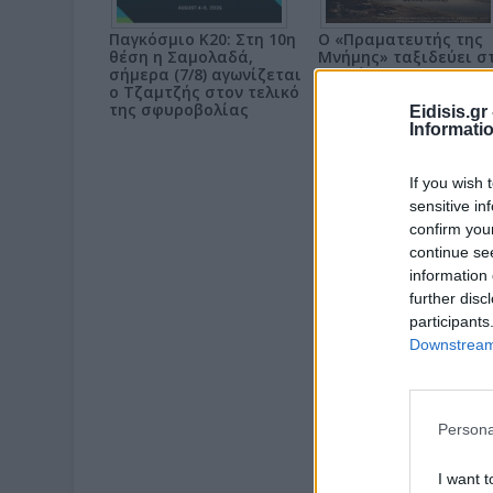
Παγκόσμιο Κ20: Στη 10η
Ο «Πραματευτής της
θέση η Σαμολαδά,
Μνήμης» ταξιδεύει σ
σήμερα (7/8) αγωνίζεται
Γουμένισσα
ο Τζαμτζής στον τελικό
της σφυροβολίας
Eidisis.g
Informati
If you wish 
sensitive in
confirm you
continue se
information 
further disc
participants
Downstream 
Persona
I want t