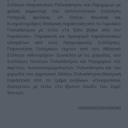
Σύλλογο Μικρασιατών Πολυκάστρου και Περιχώρων με
φιλική συμμετοχή του Εκπολιτιστικού Συλλόγου
Πιπεριάς Αριδαίας «Η Εστία». Μουσική και
Κινηματογράφος Θεατρική παράσταση από το Γυμνάσιο
Πολυκάστρου με τίτλο «Το ξύλο βγήκε από τον
παράδεισο». Παρασκευή και προσφορά παραδοσιακών
εδεσμάτων από τους Λαογραφικούς Συλλόγους.
Παρουσίαση Πολεμικών τεχνών από τον Αθλητικό
Σύλλογο «Μονομάχοι». Συναυλία με τις χορωδίες των
Συλλόγων Ποντίων Πολυκάστρου και Περιχώρων «Οι
Ακρίτες», Ανατολικορωμυλιωτών Πολυκάστρου και την
χορωδία του Δημοτικού Ωδείου Πολυκάστρου.Θεατρική
παράσταση από το τμήμα ενηλίκων «Ονειροπόλοι
Θεατρίνοι» με τίτλο «Το έξυπνο πουλί» του Ζωρζ
Φεντών.
επιστροφή στην κορυφή