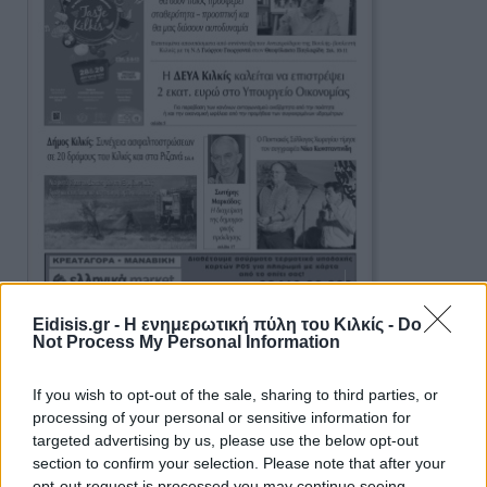
Eidisis.gr - Η ενημερωτική πύλη του Κιλκίς -
Do
Ειδήσεις 5-8-2026
Not Process My Personal Information
If you wish to opt-out of the sale, sharing to third parties, or
processing of your personal or sensitive information for
targeted advertising by us, please use the below opt-out
section to confirm your selection. Please note that after your
opt-out request is processed you may continue seeing