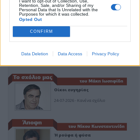
I want to opt-out of Collection, Use,
εμπράκτως την περιφέρεια – μειώσ…
Retention, Sale, and/or Sharing of my
Personal Data that Is Unrelated with the
Purposes for which it was collected.
11-06-2026 - Κανένα σχόλιο
Opted Out
CONFIRM
Να αποσυρθεί. Χθες.
Data Deletion
Data Access
Privacy Policy
03-08-2026 - Κανένα σχόλιο
Οίκοι ευγηρίας
24-07-2026 - Κανένα σχόλιο
Ή ρούφα ή φύσα