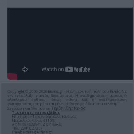
Copyright © 2006-2026 Eidisis.gr - Η ενημερωτική πύλη του Κιλκίς. Με
την επιφύλαξη παντός δικαιώματος. Η αναδημοσίευση μέρους ή
ολόκληρου άρθρου, όπως επίσης και η αναδημοσίευση
φωτογραφίας επιτρέπεται μόνο μέ έγγραφη άδεια του εκδότη.
Τερζενίδης Νικος
Σχεδίαση και Υλοποίηση
Ταυτότητα ιστοσελίδας
Επιχείρηση Τερζενίδης Κωνσταντίνος
Μεταλλικό, Κιλκίς, 61100
ΑΦΜ: 024638641, ΔΟΥ Κιλκίς
Τηλ.: 23410 27307
Email:
eidisis@eidisis.gr