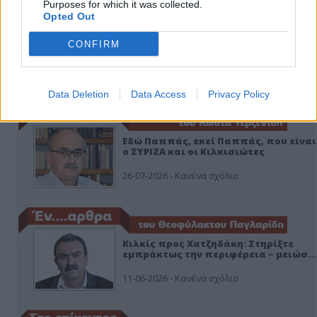
Purposes for which it was collected.
Opted Out
CONFIRM
ΑΠΟΨΕΙΣ
Data Deletion
Data Access
Privacy Policy
Εδώ Παππάς, εκεί Παππάς, που είναι
ο ΣΥΡΙΖΑ και οι Κιλκισιώτες
26-07-2026 - Κανένα σχόλιο
Κιλκίς προς Χατζηδάκη: Στηρίξτε
εμπράκτως την περιφέρεια – μειώσ…
11-06-2026 - Κανένα σχόλιο