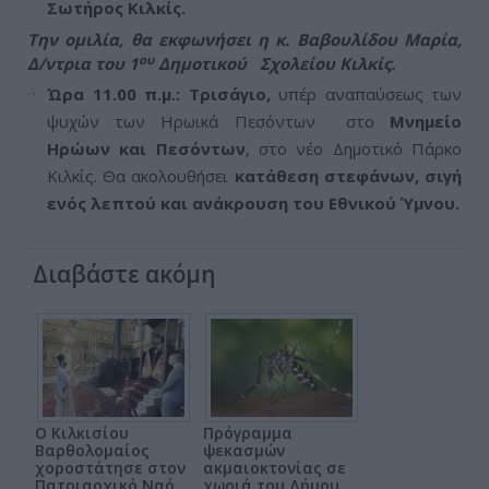
Σωτήρος Κιλκίς.
Την ομιλία, θα εκφωνήσει η κ. Βαβουλίδου Μαρία,
ου
Δ/ντρια του 1
Δημοτικού Σχολείου Κιλκίς.
Ώρα 11.00 π.μ.: Τρισάγιο,
υπέρ αναπαύσεως των
ψυχών των Ηρωικά Πεσόντων στο
Μνημείο
Ηρώων και Πεσόντων
, στο νέο Δημοτικό Πάρκο
Κιλκίς. Θα ακολουθήσει
κατάθεση στεφάνων, σιγή
ενός λεπτού και ανάκρουση του Εθνικού Ύμνου.
Διαβάστε ακόμη
Ο Κιλκισίου
Πρόγραμμα
Βαρθολομαίος
ψεκασμών
χοροστάτησε στον
ακμαιοκτονίας σε
Πατριαρχικό Ναό
χωριά του Δήμου