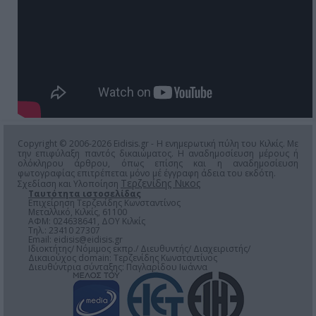
Copyright © 2006-2026 Eidisis.gr - Η ενημερωτική πύλη του Κιλκίς. Με
την επιφύλαξη παντός δικαιώματος. Η αναδημοσίευση μέρους ή
ολόκληρου άρθρου, όπως επίσης και η αναδημοσίευση
φωτογραφίας επιτρέπεται μόνο μέ έγγραφη άδεια του εκδότη.
Τερζενίδης Νικος
Σχεδίαση και Υλοποίηση
Ταυτότητα ιστοσελίδας
Επιχείρηση Τερζενίδης Κωνσταντίνος
Μεταλλικό, Κιλκίς, 61100
ΑΦΜ: 024638641, ΔΟΥ Κιλκίς
Τηλ.: 23410 27307
Email:
eidisis@eidisis.gr
Ιδιοκτήτης/ Νόμιμος εκπρ./ Διευθυντής/ Διαχειριστής/
Δικαιούχος domain: Τερζενίδης Κωνσταντίνος
Διευθύντρια σύνταξης: Παγλαρίδου Ιωάννα