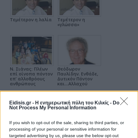
Τεμέτερον η λαλία
Τεμέτερον η
«γλώσσα»
N. Σιάνας: Πλέων
Θεόδωρον
επί οίνοπα πόντον
Παυλίδην. Ενθάδε,
επ’ αλλοθρόους
Δυτικόν Πόντον
ανθρώπους
και…Αλλαχού
επιστροφή στην κορυφή
Eidisis.gr - Η ενημερωτική πύλη του Κιλκίς -
Do
Not Process My Personal Information
If you wish to opt-out of the sale, sharing to third parties, or
processing of your personal or sensitive information for
targeted advertising by us, please use the below opt-out