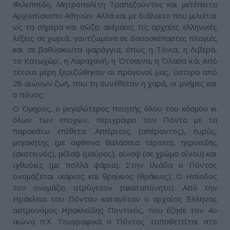
Φιλιππίδη, Μητροπολίτη Τραπεζούντος και μετέπειτα
Αρχιεπίσκοπο Αθηνών. Αλλά και με διάλεκτο που μιλιέται
ως τα σήμερα και σώζει ακέραιες τις αρχαίες ελληνικές
λέξεις σε χωριά, γαντζωμένα σε δασοσκέπαστες πλαγιές
και σε βαθύσκιωτα φαράγγια, όπως η Τόνια, η Λιβερά,
το Κατωχώρ’, η Λαραχανή, η Ότσαινα, η Όλασα κ.ά. Από
τέτοια μέρη ξεριζώθηκαν οι πρόγονοί μας, ύστερα από
26 αιώνων ζωή, που τη συνέθεταν η χαρά, οι μνήμες και
ο πόνος.
Ο Όμηρος, ο μεγαλύτερος ποιητής όλου του κόσμου κι
όλων των εποχών, περιγράφει τον Πόντο με τα
παρακάτω επίθετα: Απείριτος (απέραντος), ευρύς,
μεγακήτης (με άφθονα θαλάσσια τέρατα), ηεροειδής
(σκοτεινός), μέλαψ (μαύρος), οίνοψ (σε χρώμα οίνου) και
ιχθυόεις (με πολλά ψάρια). Στην Ιλιάδα ο Πόντος
ονομάζεται ικάριος και θρηίκιος (θράκιος). Ο Ησίοδος
τον ονομάζει ατρύγετον (ακαταπόνητο). Από την
Ηράκλεια του Πόντου καταγόταν ο αρχαίος Έλληνας
αστρονόμος Ηρακλείδης Ποντικός, που έζησε τον 4ο
αιώνα π.Χ. Γεωγραφικά ο Πόντος τοποθετείται στο