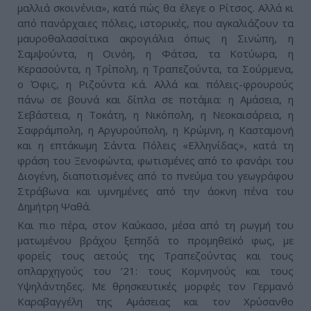
μαλλιά σκοινένια», κατά πώς θα έλεγε ο Ρίτσος. Αλλά κι
από πανάρχαιες πόλεις, ιστορικές, που αγκαλιάζουν τα
μαυροθαλασσίτικα ακρογιάλια όπως η Σινώπη, η
Σαμψούντα, η Οινόη, η Φάτσα, τα Κοτύωρα, η
Κερασούντα, η Τρίπολη, η Τραπεζούντα, τα Σούρμενα,
ο Όφις, η Ριζούντα κ.ά. Αλλά και πόλεις-φρουρούς
πάνω σε βουνά και δίπλα σε ποτάμια: η Αμάσεια, η
Σεβάστεια, η Τοκάτη, η Νικόπολη, η Νεοκαισάρεια, η
Σαφράμπολη, η Αργυρούπολη, η Κρώμνη, η Κασταμονή
και η επτάκωμη Σάντα. Πόλεις «Ελληνίδας», κατά τη
φράση του Ξενοφώντα, φωτισμένες από το φανάρι του
Διογένη, διαποτισμένες από το πνεύμα του γεωγράφου
Στράβωνα και υμνημένες από την άοκνη πένα του
Δημήτρη Ψαθά.
Και πιο πέρα, στον Καύκασο, μέσα από τη ρωγμή του
ματωμένου βράχου ξεπηδά το προμηθεϊκό φως, με
φορείς τους αετούς της Τραπεζούντας και τους
οπλαρχηγούς του ’21: τους Κομνηνούς και τους
Υψηλάντηδες. Με θρησκευτικές μορφές τον Γερμανό
Καραβαγγέλη της Αμάσειας και τον Χρύσανθο