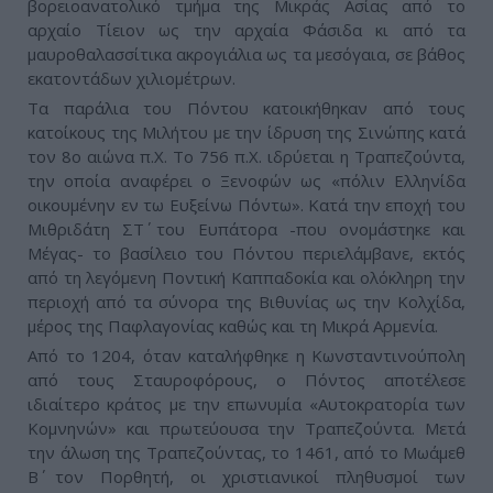
βορειοανατολικό τμήμα της Μικράς Ασίας από το
αρχαίο Τίειον ως την αρχαία Φάσιδα κι από τα
μαυροθαλασσίτικα ακρογιάλια ως τα μεσόγαια, σε βάθος
εκατοντάδων χιλιομέτρων.
Tα παράλια του Πόντου κατοικήθηκαν από τους
κατοίκους της Μιλήτου με την ίδρυση της Σινώπης κατά
τον 8ο αιώνα π.Χ. Το 756 π.Χ. ιδρύεται η Τραπεζούντα,
την οποία αναφέρει ο Ξενοφών ως «πόλιν Ελληνίδα
οικουμένην εν τω Ευξείνω Πόντω». Κατά την εποχή του
Μιθριδάτη ΣΤ΄ του Ευπάτορα -που ονομάστηκε και
Μέγας- το βασίλειο του Πόντου περιελάμβανε, εκτός
από τη λεγόμενη Ποντική Καππαδοκία και ολόκληρη την
περιοχή από τα σύνορα της Βιθυνίας ως την Κολχίδα,
μέρος της Παφλαγονίας καθώς και τη Μικρά Αρμενία.
Από το 1204, όταν καταλήφθηκε η Κωνσταντινούπολη
από τους Σταυροφόρους, ο Πόντος αποτέλεσε
ιδιαίτερο κράτος με την επωνυμία «Αυτοκρατορία των
Κομνηνών» και πρωτεύουσα την Τραπεζούντα. Μετά
την άλωση της Τραπεζούντας, το 1461, από το Μωάμεθ
Β΄ τον Πορθητή, οι χριστιανικοί πληθυσμοί των