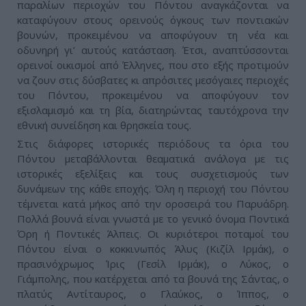
παραλίων περιοχών του Πόντου αναγκάζονται να
καταφύγουν στους ορεινούς όγκους των ποντιακών
βουνών, προκειμένου να αποφύγουν τη νέα και
οδυνηρή γι’ αυτούς κατάσταση. Έτσι, αναπτύσσονται
ορεινοί οικισμοί από Έλληνες, που στο εξής προτιμούν
να ζουν στις δύσβατες κι απρόσιτες μεσόγαιες περιοχές
του Πόντου, προκειμένου να αποφύγουν τον
εξισλαμισμό και τη βία, διατηρώντας ταυτόχρονα την
εθνική συνείδηση και θρησκεία τους.
Στις διάφορες ιστορικές περιόδους τα όρια του
Πόντου μεταβάλλονται θεαματικά ανάλογα με τις
ιστορικές εξελίξεις και τους συσχετισμούς των
δυνάμεων της κάθε εποχής. Όλη η περιοχή του Πόντου
τέμνεται κατά μήκος από την οροσειρά του Παρυάδρη.
Πολλά βουνά είναι γνωστά με το γενικό όνομα Ποντικά
Όρη ή Ποντικές Άλπεις. Οι κυριότεροι ποταμοί του
Πόντου είναι ο κοκκινωπός Άλυς (Κιζίλ Ιρμάκ), ο
πρασινόχρωμος Ίρις (Γεσίλ Ιρμάκ), ο Λύκος, ο
Γιάμπολης, που κατέρχεται από τα βουνά της Σάντας, ο
πλατύς Αντίταυρος, ο Γλαύκος, ο Ίππος, ο