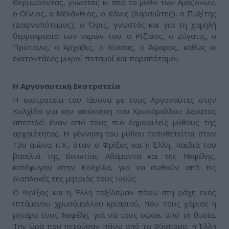
Θερμώδοντας, γνωστός κι από το μύθο των Αμαζόνων,
ο Οίνιος, ο Μελάνθιος, ο Κάνις (Χαρσιώτης), ο Πυξίτης
(Δαφνοπόταμος), ο Όφις, γνωστός και για τη χαμηλή
θερμοκρασία των νερών του, ο Ρίζαιος, ο Ζύγατις, ο
Πρύτανις, ο Άρχαβις, ο Κίσσας, ο Άψαρος, καθώς κι
εκατοντάδες μικροί ποταμοί και παραπόταμοι.
Η Αργοναυτική Εκστρατεία
Η εκστρατεία του Ιάσονα με τους Αργοναύτες στην
Κολχίδα για την απόκτηση του Χρυσόμαλλου Δέρατος
αποτελεί έναν από τους πιο δημοφιλείς μύθους της
αρχαιότητας. Η γέννηση του μύθου τοποθετείται στον
13ο αιώνα π.Χ., όταν ο Φρίξος και η Έλλη, παιδιά του
βασιλιά της Βοιωτίας Αθάμαντα και της Νεφέλης,
κατέφυγαν στην Κολχίδα, για να σωθούν από τις
διαπλοκές της μητριάς τους Ινούς.
Ο Φρίξος και η Έλλη ταξίδεψαν πάνω στη ράχη ενός
ιπτάμενου χρυσόμαλλου κριαριού, που τους χάρισε η
μητέρα τους Νεφέλη, για να τους σώσει από τη θυσία.
Την ώρα που πετούσαν πάνω από το Βόσπορο, η Έλλη