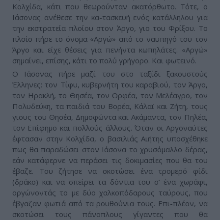
Κολχίδα, κάτι που θεωρούνταν ακατόρθωτο. Τότε, ο
Ιάσονας ανέθεσε την κα-τασκευή ενός κατάλληλου για
την εκστρατεία πλοίου στον Άργο, γιο του Φρίξου. Το
πλοίο πήρε το όνομα «Αργώ» από το ναυπηγό του τον
Άργο και είχε θέσεις για πενήντα κωπηλάτες. «Αργώ»
σημαίνει, επίσης, κάτι το πολύ γρήγορο. Και φωτεινό.
Ο Ιάσονας πήρε μαζί του στο ταξίδι ξακουστούς
Έλληνες: τον Τίφυ, κυβερνήτη του καραβιού, τον Άργο,
τον Ηρακλή, το Θησέα, τον Ορφέα, τον Μελέαγρο, τον
Πολυδεύκη, τα παιδιά του Βορέα, Κάλαϊ και Ζήτη, τους
γιους του Θησέα, Δημοφώντα και Ακάμαντα, τον Πηλέα,
τον Επίφημο και πολλούς άλλους. Όταν οι Αργοναύτες
έφτασαν στην Κολχίδα, ο βασιλιάς Αιήτης υποσχέθηκε
πως θα παραδώσει στον Ιάσονα το χρυσόμαλλο δέρας,
εάν κατάφερνε να περάσει τις δοκιμασίες που θα του
έβαζε. Του ζήτησε να σκοτώσει ένα τρομερό φίδι
(δράκο) και να σπείρει τα δόντια του σ’ ένα χωράφι,
οργώνοντάς το με δύο χαλκοπόδαρους ταύρους, που
έβγαζαν φωτιά από τα ρουθούνια τους. Επι-πλέον, να
σκοτώσει τους πάνοπλους γίγαντες που θα