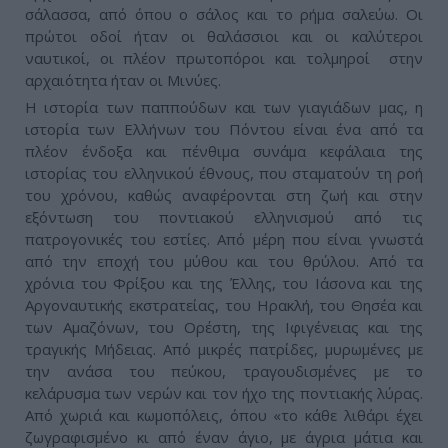
σάλασσα, από όπου ο σάλος και το ρήμα σαλεύω. Οι
πρώτοι οδοί ήταν οι θαλάσσιοι και οι καλύτεροι
ναυτικοί, οι πλέον πρωτοπόροι και τολμηροί στην
αρχαιότητα ήταν οι Μινύες.
Η ιστορία των παππούδων και των γιαγιάδων μας, η
ιστορία των Ελλήνων του Πόντου είναι ένα από τα
πλέον ένδοξα και πένθιμα συνάμα κεφάλαια της
ιστορίας του ελληνικού έθνους, που σταματούν τη ροή
του χρόνου, καθώς αναφέρονται στη ζωή και στην
εξόντωση του ποντιακού ελληνισμού από τις
πατρογονικές του εστίες. Από μέρη που είναι γνωστά
από την εποχή του μύθου και του θρύλου. Από τα
χρόνια του Φρίξου και της Έλλης, του Ιάσονα και της
Αργοναυτικής εκστρατείας, του Ηρακλή, του Θησέα και
των Αμαζόνων, του Ορέστη, της Ιφιγένειας και της
τραγικής Μήδειας. Από μικρές πατρίδες, μυρωμένες με
την ανάσα του πεύκου, τραγουδισμένες με το
κελάρυσμα των νερών και τον ήχο της ποντιακής λύρας.
Από χωριά και κωμοπόλεις, όπου «το κάθε λιθάρι έχει
ζωγραφισμένο κι από έναν άγιο, με άγρια μάτια και