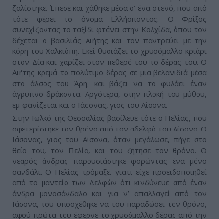
ζαλίστηκε. Έπεσε και χάθηκε μέσα σ’ ένα στενό, που από
τότε φέρει το όνομα Ελλήσποντος. Ο Φρίξος
συνεχίζοντας το ταξίδι φτάνει στην Κολχίδα, όπου τον
δέχεται ο βασιλιάς Αιήτης και τον παντρεύει με την
κόρη του Χαλκιόπη. Εκεί θυσιάζει το χρυσόμαλλο κριάρι
στον Δία και χαρίζει στον πεθερό του το δέρας του. Ο
Αιήτης κρεμά το πολύτιμο δέρας σε μια βελανιδιά μέσα
στο άλσος του Άρη, και βάζει να το φυλάει έναν
άγρυπνο δράκοντα. Αργότερα, στην πλοκή του μύθου,
εμ-φανίζεται και ο Ιάσονας, γιος του Αίσονα.
Στην Ιωλκό της Θεσσαλίας βασίλευε τότε ο Πελίας, που
σφετερίστηκε τον θρόνο από τον αδελφό του Αίσονα. Ο
Ιάσονας, γιος του Αίσονα, όταν μεγάλωσε, πήγε στο
θείο του, τον Πελία, και του ζήτησε τον θρόνο. Ο
νεαρός άνδρας παρουσιάστηκε φορώντας ένα μόνο
σανδάλι. Ο Πελίας τρόμαξε, γιατί είχε προειδοποιηθεί
από το μαντείο των Δελφών ότι κινδύνευε από έναν
άνδρα μονοσάνδαλο και για ν’ απαλλαγεί από τον
Ιάσονα, του υποσχέθηκε να του παραδώσει τον θρόνο,
αφού πρώτα του έφερνε το χρυσόμαλλο δέρας από την