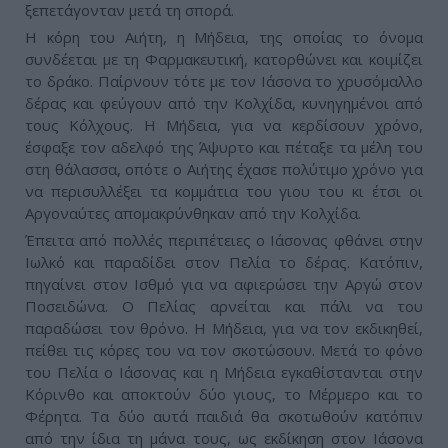
ξεπετάγονταν μετά τη σπορά.
Η κόρη του Αιήτη, η Μήδεια, της οποίας το όνομα
συνδέεται με τη Φαρμακευτική, κατορθώνει και κοιμίζει
το δράκο. Παίρνουν τότε με τον Ιάσονα το χρυσόμαλλο
δέρας και φεύγουν από την Κολχίδα, κυνηγημένοι από
τους Κόλχους. Η Μήδεια, για να κερδίσουν χρόνο,
έσφαξε τον αδελφό της Άψυρτο και πέταξε τα μέλη του
στη θάλασσα, οπότε ο Αιήτης έχασε πολύτιμο χρόνο για
να περισυλλέξει τα κομμάτια του γιου του κι έτσι οι
Αργοναύτες απομακρύνθηκαν από την Κολχίδα.
Έπειτα από πολλές περιπέτειες ο Ιάσονας φθάνει στην
Ιωλκό και παραδίδει στον Πελία το δέρας. Κατόπιν,
πηγαίνει στον Ισθμό για να αφιερώσει την Αργώ στον
Ποσειδώνα. Ο Πελίας αρνείται και πάλι να του
παραδώσει τον θρόνο. Η Μήδεια, για να τον εκδικηθεί,
πείθει τις κόρες του να τον σκοτώσουν. Μετά το φόνο
του Πελία ο Ιάσονας και η Μήδεια εγκαθίστανται στην
Κόρινθο και αποκτούν δύο γιους, το Μέρμερο και το
Φέρητα. Τα δύο αυτά παιδιά θα σκοτωθούν κατόπιν
από την ίδια τη μάνα τους, ως εκδίκηση στον Ιάσονα