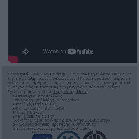
Copyright © 2006-2026 Eidisis.gr - Η ενημερωτική πύλη του Κιλκίς. Με
την επιφύλαξη παντός δικαιώματος. Η αναδημοσίευση μέρους ή
ολόκληρου άρθρου, όπως επίσης και η αναδημοσίευση
φωτογραφίας επιτρέπεται μόνο μέ έγγραφη άδεια του εκδότη.
Τερζενίδης Νικος
Σχεδίαση και Υλοποίηση
Ταυτότητα ιστοσελίδας
Επιχείρηση Τερζενίδης Κωνσταντίνος
Μεταλλικό, Κιλκίς, 61100
ΑΦΜ: 024638641, ΔΟΥ Κιλκίς
Τηλ.: 23410 27307
Email:
eidisis@eidisis.gr
Ιδιοκτήτης/ Νόμιμος εκπρ./ Διευθυντής/ Διαχειριστής/
Δικαιούχος domain: Τερζενίδης Κωνσταντίνος
Διευθύντρια σύνταξης: Παγλαρίδου Ιωάννα