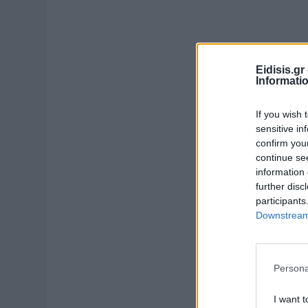
Eidisis.g
Informati
If you wish 
sensitive in
confirm you
continue se
information 
further disc
participants
Downstream 
Persona
I want t