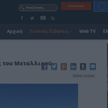
ΕΠΙΚΟΙΝΩΝΊΑ
Αρχική
Τοπικές Ειδήσεις
Web TV
Ε
ς του Μεταλλικού
Έκθεση εικόνων