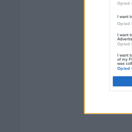
Opted 
I want t
Opted 
I want 
Advertis
Opted 
I want t
of my P
was col
Opted 