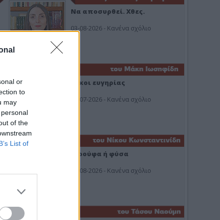
Να αποσυρθεί. Χθες.
03-08-2026 - Κανένα σχόλιο
onal
sonal or
Οίκοι ευγηρίας
ection to
24-07-2026 - Κανένα σχόλιο
ou may
 personal
out of the
 downstream
B’s List of
Ή ρούφα ή φύσα
03-08-2026 - Κανένα σχόλιο