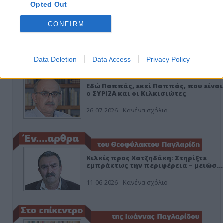
Opted Out
CONFIRM
ΑΠΟΨΕΙΣ
Data Deletion
Data Access
Privacy Policy
Εδώ Παππάς, εκεί Παππάς, που είναι
ο ΣΥΡΙΖΑ και οι Κιλκισιώτες
26-07-2026 - Κανένα σχόλιο
Κιλκίς προς Χατζηδάκη: Στηρίξτε
εμπράκτως την περιφέρεια – μειώσ…
11-06-2026 - Κανένα σχόλιο