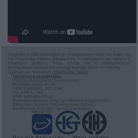
Copyright © 2006-2026 Eidisis.gr - Η ενημερωτική πύλη του Κιλκίς. Με
την επιφύλαξη παντός δικαιώματος. Η αναδημοσίευση μέρους ή
ολόκληρου άρθρου, όπως επίσης και η αναδημοσίευση
φωτογραφίας επιτρέπεται μόνο μέ έγγραφη άδεια του εκδότη.
Τερζενίδης Νικος
Σχεδίαση και Υλοποίηση
Ταυτότητα ιστοσελίδας
Επιχείρηση Τερζενίδης Κωνσταντίνος
Μεταλλικό, Κιλκίς, 61100
ΑΦΜ: 024638641, ΔΟΥ Κιλκίς
Τηλ.: 23410 27307
Email:
eidisis@eidisis.gr
Ιδιοκτήτης/ Νόμιμος εκπρ./ Διευθυντής/ Διαχειριστής/
Δικαιούχος domain: Τερζενίδης Κωνσταντίνος
Διευθύντρια σύνταξης: Παγλαρίδου Ιωάννα
Προφίλ Εταιρείας
Όροι χρήσης