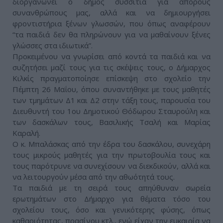
διοργανώνει ο δήμος συσσίτια για άπορους
συνανθρώπους μας, αλλά και να δημιουργήσει
φροντιστήρια ξένων γλωσσών, που όπως αναφέρουν
“τα παιδιά δεν θα πληρώνουν για να μαθαίνουν ξένες
γλώσσες στα ιδιωτικά”.
Προκειμένου να γνωρίσει από κοντά τα παιδιά και να
συζητήσει μαζί τους για τις σκέψεις τους, ο Δήμαρχος
Κιλκίς πραγματοποίησε επίσκεψη στο σχολείο την
Πέμπτη 26 Μαΐου, όπου συναντήθηκε με τους μαθητές
των τμημάτων Δ1 και Δ2 στην τάξη τους, παρουσία του
Διευθυντή του 1ου Δημοτικού Θόδωρου Σταυρούλη και
των δασκάλων τους, Βασιλικής Τσαλή και Μαρίας
Καραλή.
Ο κ. Μπαλάσκας από την έδρα του δασκάλου, συνεχάρη
τους μικρούς μαθητές για την πρωτοβουλία τους και
τους παρότρυνε να συνεχίσουν να διεκδικούν, αλλά και
να λειτουργούν μέσα από την αθωότητά τους.
Τα παιδιά με τη σειρά τους απηύθυναν σωρεία
ερωτημάτων στο Δήμαρχο για θέματα τόσο του
σχολείου τους, όσο και γενικότερης φύσης, όπως
καθαριότητας, πρασίνου κτλ., ενώ είχαν την ευκαιρία να