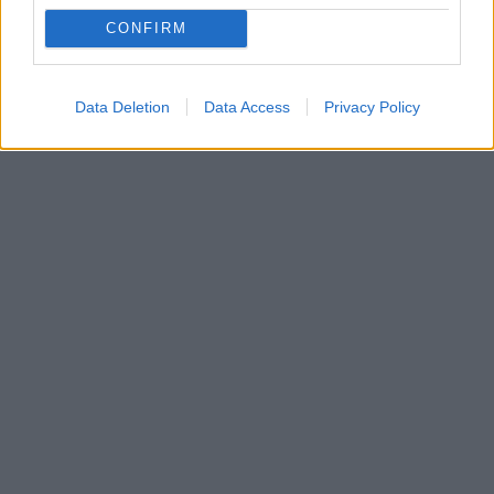
Επόμενο
Τέλος
CONFIRM
Σελίδα 20 από 21314
Data Deletion
Data Access
Privacy Policy