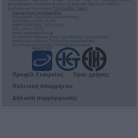
φωτογραφίας επιτρέπεται μόνο μέ έγγραφη άδεια του εκδότη.
Τερζενίδης Νικος
Σχεδίαση και Υλοποίηση
Ταυτότητα ιστοσελίδας
Επιχείρηση Τερζενίδης Κωνσταντίνος
Μεταλλικό, Κιλκίς, 61100
ΑΦΜ: 024638641, ΔΟΥ Κιλκίς
Τηλ.: 23410 27307
Email:
eidisis@eidisis.gr
Ιδιοκτήτης/ Νόμιμος εκπρ./ Διευθυντής/ Διαχειριστής/
Δικαιούχος domain: Τερζενίδης Κωνσταντίνος
Διευθύντρια σύνταξης: Παγλαρίδου Ιωάννα
Προφίλ Εταιρείας
Όροι χρήσης
Πολιτική Απορρήτου
Δήλωση συμμόρφωσης