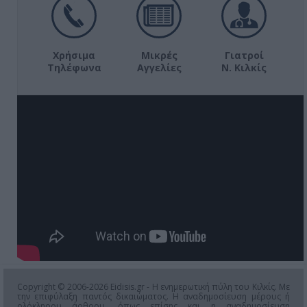
Χρήσιμα
Μικρές
Γιατροί
Τηλέφωνα
Αγγελίες
Ν. Κιλκίς
Copyright © 2006-2026 Eidisis.gr - Η ενημερωτική πύλη του Κιλκίς. Με
την επιφύλαξη παντός δικαιώματος. Η αναδημοσίευση μέρους ή
ολόκληρου άρθρου, όπως επίσης και η αναδημοσίευση