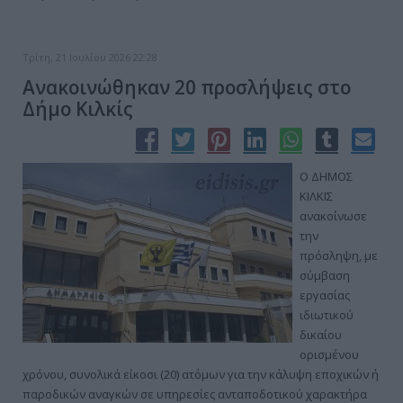
Τρίτη, 21 Ιουλίου 2026 22:28
Ανακοινώθηκαν 20 προσλήψεις στο
Δήμο Κιλκίς
Ο ΔΗΜΟΣ
ΚΙΛΚΙΣ
ανακοίνωσε
την
πρόσληψη, με
σύμβαση
εργασίας
ιδιωτικού
δικαίου
ορισμένου
χρόνου, συνολικά είκοσι (20) ατόμων για την κάλυψη εποχικών ή
παροδικών αναγκών σε υπηρεσίες ανταποδοτικού χαρακτήρα