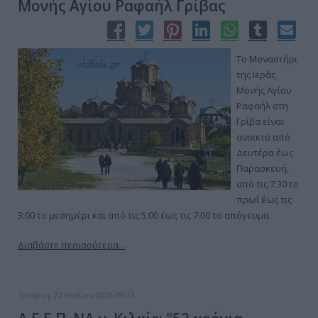
Μονής Αγίου Ραφαήλ Γρίβας
Το Μοναστήρι
της Ιεράς
Μονής Αγίου
Ραφαήλ στη
Γρίβα είναι
ανοικτό από
Δευτέρα έως
Παρασκευή,
από τις 7:30 το
πρωί έως τις
3:00 το μεσημέρι και από τις 5:00 έως τις 7:00 το απόγευμα.
Διαβάστε περισσότερα...
Τετάρτη, 22 Ιουλίου 2026 09:03