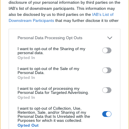
disclosure of your personal information by third parties on the
ΠΡΩΙΝΗ του
IAB’s list of downstream participants. This information may
Κιλκίς στις 21-
also be disclosed by us to third parties on the
IAB’s List of
7-2021
Downstream Participants
that may further disclose it to other
third parties.
Personal Data Processing Opt Outs
I want to opt-out of the Sharing of my
personal data.
Opted In
I want to opt-out of the Sale of my
Personal Data.
Opted In
I want to opt-out of processing my
Διαβάστε περισσότερα...
Personal Data for Targeted Advertising.
Opted In
I want to opt-out of Collection, Use,
Retention, Sale, and/or Sharing of my
Έναρξη
Προηγούμενο
15
16
17
Personal Data that Is Unrelated with the
Purposes for which it was collected.
20
Opted Out
18
19
21
22
23
24