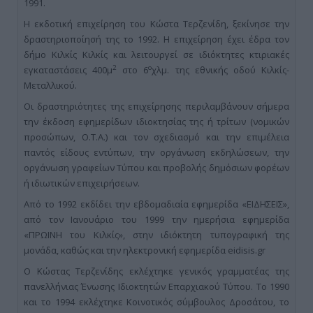
1991.
Η εκδοτική επιχείρηση του Κώστα Τερζενίδη, ξεκίνησε την
δραστηριοποίησή της το 1992. Η επιχείρηση έχει έδρα τον
δήμο Κιλκίς Κιλκίς και λειτουργεί σε ιδιόκτητες κτιριακές
2
ο
εγκαταστάσεις 400μ
στο 6
χλμ. της εθνικής οδού Κιλκίς-
Μεταλλικού.
Οι δραστηριότητες της επιχείρησης περιλαμβάνουν σήμερα
την έκδοση εφημερίδων ιδιοκτησίας της ή τρίτων (νομικών
προσώπων, Ο.Τ.Α.) και τον σχεδιασμό και την επιμέλεια
παντός είδους εντύπων, την οργάνωση εκδηλώσεων, την
οργάνωση γραφείων Τύπου και προβολής δημόσιων φορέων
ή ιδιωτικών επιχειρήσεων.
Από το 1992 εκδίδει την εβδομαδιαία εφημερίδα «ΕΙΔΗΣΕΙΣ»,
από τον Ιανουάριο του 1999 την ημερήσια εφημερίδα
«ΠΡΩΙΝΗ του Κιλκίς», στην ιδιόκτητη τυπογραφική της
μονάδα, καθώς και την ηλεκτρονική εφημερίδα eidisis.gr
Ο Κώστας Τερζενίδης εκλέχτηκε γενικός γραμματέας της
πανελλήνιας Ένωσης Ιδιοκτητών Επαρχιακού Τύπου. Το 1990
και το 1994 εκλέχτηκε Κοινοτικός σύμβουλος Δροσάτου, το