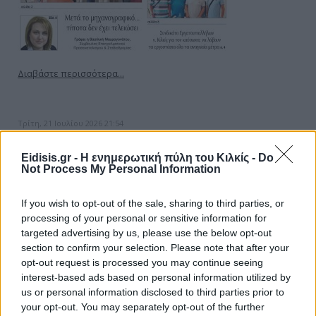
Διαβάστε περισσότερα...
Τρίτη, 21 Ιουλίου 2026 21:54
Πέντε χρόνια πριν. Διαβάστε τι
Eidisis.gr - Η ενημερωτική πύλη του Κιλκίς -
Do
έγραφε η καθημερινή εφημερίδα
Not Process My Personal Information
ΠΡΩΙΝΗ του Κιλκίς στις 21-7-2021
If you wish to opt-out of the sale, sharing to third parties, or
processing of your personal or sensitive information for
targeted advertising by us, please use the below opt-out
Πέντε χρόνια
section to confirm your selection. Please note that after your
πριν.
opt-out request is processed you may continue seeing
Διαβάστε τι
interest-based ads based on personal information utilized by
έγραφε η
us or personal information disclosed to third parties prior to
καθημερινή
your opt-out. You may separately opt-out of the further
εφημερίδα