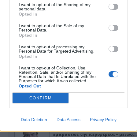
I want to opt-out of the Sharing of my
personal data.
Opted In
I want to opt-out of the Sale of my
Personal Data.
Opted In
I want to opt-out of processing my
Personal Data for Targeted Advertising.
Opted In
ΑΠΟΨΕΙΣ
I want to opt-out of Collection, Use,
Retention, Sale, and/or Sharing of my
Personal Data that Is Unrelated with the
Purposes for which it was collected.
Εδώ Παππάς, εκεί Παππάς, που είναι
Opted Out
ο ΣΥΡΙΖΑ και οι Κιλκισιώτες
CONFIRM
26-07-2026 - Κανένα σχόλιο
Data Deletion
Data Access
Privacy Policy
Κιλκίς προς Χατζηδάκη: Στηρίξτε
εμπράκτως την περιφέρεια – μειώσ…