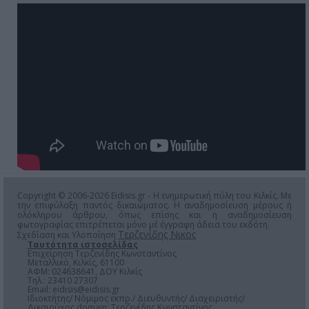
Copyright © 2006-2026 Eidisis.gr - Η ενημερωτική πύλη του Κιλκίς. Με
την επιφύλαξη παντός δικαιώματος. Η αναδημοσίευση μέρους ή
ολόκληρου άρθρου, όπως επίσης και η αναδημοσίευση
φωτογραφίας επιτρέπεται μόνο μέ έγγραφη άδεια του εκδότη.
Τερζενίδης Νικος
Σχεδίαση και Υλοποίηση
Ταυτότητα ιστοσελίδας
Επιχείρηση Τερζενίδης Κωνσταντίνος
Μεταλλικό, Κιλκίς, 61100
ΑΦΜ: 024638641, ΔΟΥ Κιλκίς
Τηλ.: 23410 27307
Email:
eidisis@eidisis.gr
Ιδιοκτήτης/ Νόμιμος εκπρ./ Διευθυντής/ Διαχειριστής/
Δικαιούχος domain: Τερζενίδης Κωνσταντίνος