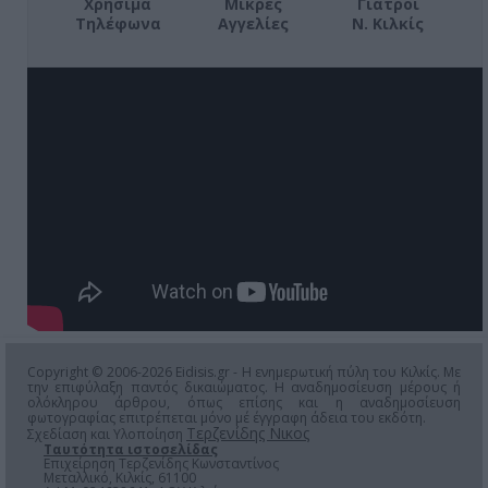
Χρήσιμα
Μικρές
Γιατροί
Τηλέφωνα
Αγγελίες
Ν. Κιλκίς
Copyright © 2006-2026 Eidisis.gr - Η ενημερωτική πύλη του Κιλκίς. Με
την επιφύλαξη παντός δικαιώματος. Η αναδημοσίευση μέρους ή
ολόκληρου άρθρου, όπως επίσης και η αναδημοσίευση
φωτογραφίας επιτρέπεται μόνο μέ έγγραφη άδεια του εκδότη.
Τερζενίδης Νικος
Σχεδίαση και Υλοποίηση
Ταυτότητα ιστοσελίδας
Επιχείρηση Τερζενίδης Κωνσταντίνος
Μεταλλικό, Κιλκίς, 61100