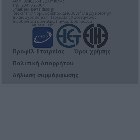
ΑΦΜ: 024638641, ΔΟΥ Κιλκίς
Τηλ.: 23410 27307
Email:
eidisis@eidisis.gr
Ιδιοκτήτης/ Νόμιμος εκπρ./ Διευθυντής/ Διαχειριστής/
Δικαιούχος domain: Τερζενίδης Κωνσταντίνος
Διευθύντρια σύνταξης: Παγλαρίδου Ιωάννα
Προφίλ Εταιρείας
Όροι χρήσης
Πολιτική Απορρήτου
Δήλωση συμμόρφωσης