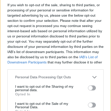
ΑΠΟΨΕΙΣ
If you wish to opt-out of the sale, sharing to third parties, or
processing of your personal or sensitive information for
targeted advertising by us, please use the below opt-out
Εδώ Παππάς, εκεί Παππάς, που είναι
section to confirm your selection. Please note that after your
ο ΣΥΡΙΖΑ και οι Κιλκισιώτες
opt-out request is processed you may continue seeing
interest-based ads based on personal information utilized by
26-07-2026 - Κανένα σχόλιο
us or personal information disclosed to third parties prior to
your opt-out. You may separately opt-out of the further
disclosure of your personal information by third parties on the
IAB’s list of downstream participants. This information may
Κιλκίς προς Χατζηδάκη: Στηρίξτε
also be disclosed by us to third parties on the
IAB’s List of
εμπράκτως την περιφέρεια – μειώσ…
Downstream Participants
that may further disclose it to other
third parties.
11-06-2026 - Κανένα σχόλιο
Personal Data Processing Opt Outs
I want to opt-out of the Sharing of my
personal data.
Να αποσυρθεί. Χθες.
Opted In
03-08-2026 - Κανένα σχόλιο
I want to opt-out of the Sale of my
Personal Data.