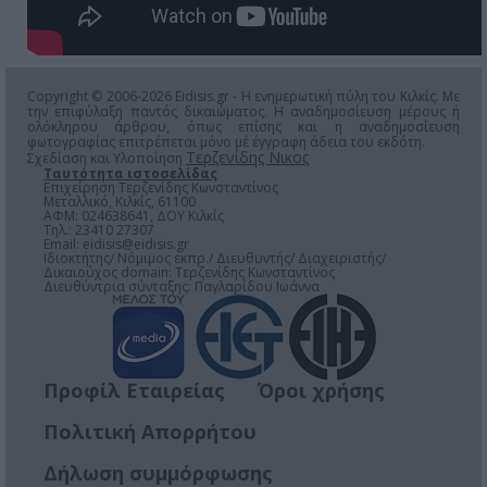
Copyright © 2006-2026 Eidisis.gr - Η ενημερωτική πύλη του Κιλκίς. Με
την επιφύλαξη παντός δικαιώματος. Η αναδημοσίευση μέρους ή
ολόκληρου άρθρου, όπως επίσης και η αναδημοσίευση
φωτογραφίας επιτρέπεται μόνο μέ έγγραφη άδεια του εκδότη.
Τερζενίδης Νικος
Σχεδίαση και Υλοποίηση
Ταυτότητα ιστοσελίδας
Επιχείρηση Τερζενίδης Κωνσταντίνος
Μεταλλικό, Κιλκίς, 61100
ΑΦΜ: 024638641, ΔΟΥ Κιλκίς
Τηλ.: 23410 27307
Email:
eidisis@eidisis.gr
Ιδιοκτήτης/ Νόμιμος εκπρ./ Διευθυντής/ Διαχειριστής/
Δικαιούχος domain: Τερζενίδης Κωνσταντίνος
Διευθύντρια σύνταξης: Παγλαρίδου Ιωάννα
Προφίλ Εταιρείας
Όροι χρήσης
Πολιτική Απορρήτου
Δήλωση συμμόρφωσης