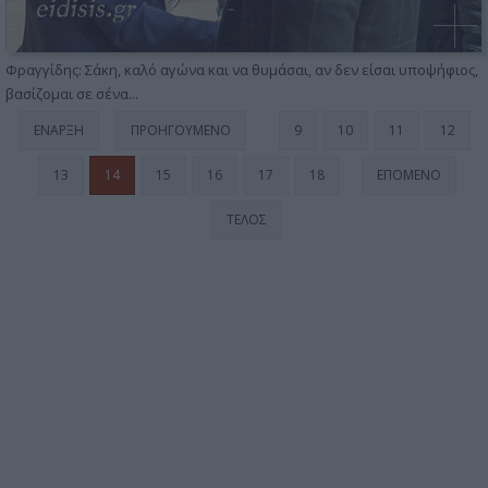
Φραγγίδης: Σάκη, καλό αγώνα και να θυμάσαι, αν δεν είσαι υποψήφιος,
βασίζομαι σε σένα...
ΈΝΑΡΞΗ
ΠΡΟΗΓΟΎΜΕΝΟ
9
10
11
12
13
14
15
16
17
18
ΕΠΌΜΕΝΟ
ΤΈΛΟΣ