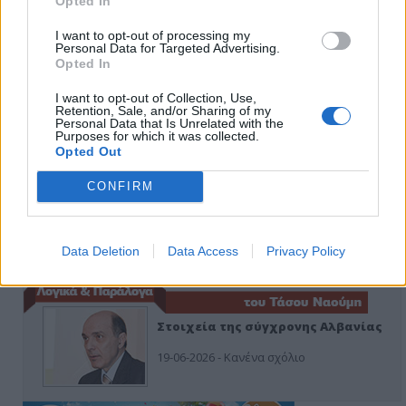
Opted In
I want to opt-out of processing my
Personal Data for Targeted Advertising.
Οίκοι ευγηρίας
Opted In
24-07-2026 - Κανένα σχόλιο
I want to opt-out of Collection, Use,
Retention, Sale, and/or Sharing of my
Personal Data that Is Unrelated with the
Purposes for which it was collected.
Opted Out
CONFIRM
Ή ρούφα ή φύσα
03-08-2026 - Κανένα σχόλιο
Data Deletion
Data Access
Privacy Policy
Στοιχεία της σύγχρονης Αλβανίας
19-06-2026 - Κανένα σχόλιο