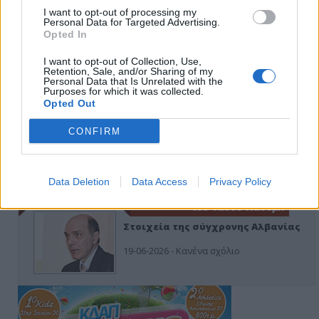
I want to opt-out of processing my
Οίκοι ευγηρίας
Personal Data for Targeted Advertising.
Opted In
24-07-2026 - Κανένα σχόλιο
I want to opt-out of Collection, Use,
Retention, Sale, and/or Sharing of my
Personal Data that Is Unrelated with the
Purposes for which it was collected.
Opted Out
Ή ρούφα ή φύσα
CONFIRM
03-08-2026 - Κανένα σχόλιο
Data Deletion
Data Access
Privacy Policy
Στοιχεία της σύγχρονης Αλβανίας
19-06-2026 - Κανένα σχόλιο