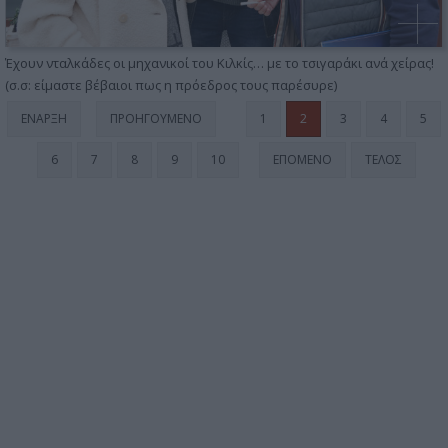
Έχουν νταλκάδες οι μηχανικοί του Κιλκίς… με το τσιγαράκι ανά χείρας!
(σ.σ: είμαστε βέβαιοι πως η πρόεδρος τους παρέσυρε)
ΈΝΑΡΞΗ
ΠΡΟΗΓΟΎΜΕΝΟ
1
2
3
4
5
6
7
8
9
10
ΕΠΌΜΕΝΟ
ΤΈΛΟΣ