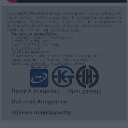
Copyright © 2006-2026 Eidisis.gr - Η ενημερωτική πύλη του Κιλκίς. Με
την επιφύλαξη παντός δικαιώματος. Η αναδημοσίευση μέρους ή
ολόκληρου άρθρου, όπως επίσης και η αναδημοσίευση
φωτογραφίας επιτρέπεται μόνο μέ έγγραφη άδεια του εκδότη.
Τερζενίδης Νικος
Σχεδίαση και Υλοποίηση
Ταυτότητα ιστοσελίδας
Επιχείρηση Τερζενίδης Κωνσταντίνος
Μεταλλικό, Κιλκίς, 61100
ΑΦΜ: 024638641, ΔΟΥ Κιλκίς
Τηλ.: 23410 27307
Email:
eidisis@eidisis.gr
Ιδιοκτήτης/ Νόμιμος εκπρ./ Διευθυντής/ Διαχειριστής/
Δικαιούχος domain: Τερζενίδης Κωνσταντίνος
Διευθύντρια σύνταξης: Παγλαρίδου Ιωάννα
Προφίλ Εταιρείας
Όροι χρήσης
Πολιτική Απορρήτου
Δήλωση συμμόρφωσης