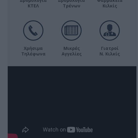
Δρομολόγια
Δρομολόγια
Φαρμακεία
ΚΤΕΛ
Τρένων
Κιλκίς
Χρήσιμα
Μικρές
Γιατροί
Τηλέφωνα
Αγγελίες
Ν. Κιλκίς