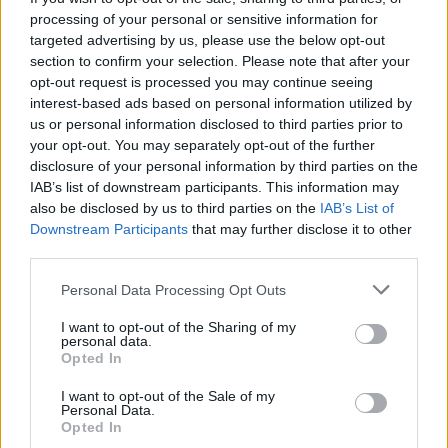
processing of your personal or sensitive information for
targeted advertising by us, please use the below opt-out
Εδώ Παππάς, εκεί Παππάς, που είναι
ο ΣΥΡΙΖΑ και οι Κιλκισιώτες
section to confirm your selection. Please note that after your
opt-out request is processed you may continue seeing
26-07-2026 - Κανένα σχόλιο
interest-based ads based on personal information utilized by
us or personal information disclosed to third parties prior to
your opt-out. You may separately opt-out of the further
disclosure of your personal information by third parties on the
Κιλκίς προς Χατζηδάκη: Στηρίξτε
IAB’s list of downstream participants. This information may
εμπράκτως την περιφέρεια – μειώσ…
also be disclosed by us to third parties on the
IAB’s List of
Downstream Participants
that may further disclose it to other
11-06-2026 - Κανένα σχόλιο
third parties.
Personal Data Processing Opt Outs
I want to opt-out of the Sharing of my
Να αποσυρθεί. Χθες.
personal data.
Opted In
03-08-2026 - Κανένα σχόλιο
I want to opt-out of the Sale of my
Personal Data.
Opted In