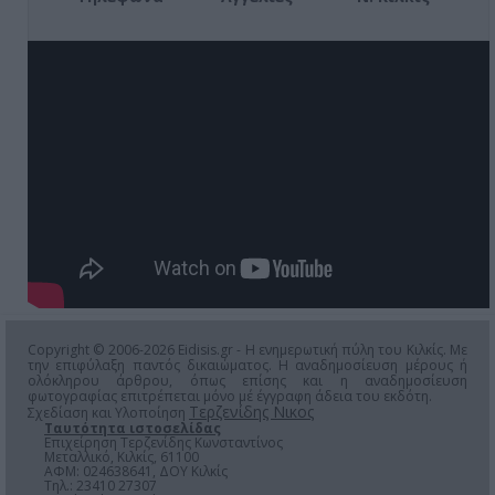
Copyright © 2006-2026 Eidisis.gr - Η ενημερωτική πύλη του Κιλκίς. Με
την επιφύλαξη παντός δικαιώματος. Η αναδημοσίευση μέρους ή
ολόκληρου άρθρου, όπως επίσης και η αναδημοσίευση
φωτογραφίας επιτρέπεται μόνο μέ έγγραφη άδεια του εκδότη.
Τερζενίδης Νικος
Σχεδίαση και Υλοποίηση
Ταυτότητα ιστοσελίδας
Επιχείρηση Τερζενίδης Κωνσταντίνος
Μεταλλικό, Κιλκίς, 61100
ΑΦΜ: 024638641, ΔΟΥ Κιλκίς
Τηλ.: 23410 27307