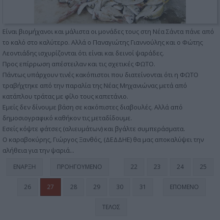
Είναι βιομήχανοι και μάλιστα οι μονάδες τους στη Νέα Σάντα πάνε από
το καλό στο καλύτερο. Αλλά ο Παναγιώτης Γιαννούλης και ο Φώτης
Λεοντιάδης ισχυρίζονται ότι είναι και δεινοί ψαράδες.
Προς επίρρωση απέστειλαν και τις σχετικές ΦΩΤΟ.
Πάντως υπάρχουν τινές κακόπιστοι που διατείνονται ότι η ΦΩΤΟ
τραβήχτηκε από την παραλία της Νέας Μηχανιώνας μετά από
κατάπλου τράτας με φίλο τους καπετάνιο.
Εμείς δεν δίνουμε βάση σε κακόπιστες διαβουλές. Αλλά από
δημοσιογραφικό καθήκον τις μεταδίδουμε.
Εσείς κόψτε φάτσες (αλιευμάτων) και βγάλτε συμπεράσματα.
Ο καραβοκύρης, Γιώργος Ξανθός, (ΔΕΔΔΗΕ) θα μας αποκαλύψει την
αλήθεια για την ψαριά...
ΈΝΑΡΞΗ
ΠΡΟΗΓΟΎΜΕΝΟ
22
23
24
25
26
27
28
29
30
31
ΕΠΌΜΕΝΟ
ΤΈΛΟΣ