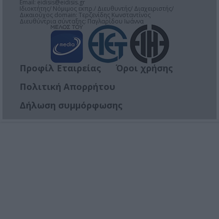
Email:
eidisis@eidisis.gr
Ιδιοκτήτης/ Νόμιμος εκπρ./ Διευθυντής/ Διαχειριστής/
Δικαιούχος domain: Τερζενίδης Κωνσταντίνος
Διευθύντρια σύνταξης: Παγλαρίδου Ιωάννα
Προφίλ Εταιρείας
Όροι χρήσης
Πολιτική Απορρήτου
Δήλωση συμμόρφωσης