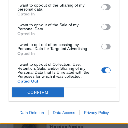
Κιλκίς προς Χατζηδάκη: Στηρίξτε
I want to opt-out of the Sharing of my
εμπράκτως την περιφέρεια – μειώσ…
personal data.
Opted In
11-06-2026 - Κανένα σχόλιο
I want to opt-out of the Sale of my
Personal Data.
Opted In
Να αποσυρθεί. Χθες.
I want to opt-out of processing my
Personal Data for Targeted Advertising.
03-08-2026 - Κανένα σχόλιο
Opted In
I want to opt-out of Collection, Use,
Retention, Sale, and/or Sharing of my
Personal Data that Is Unrelated with the
Purposes for which it was collected.
Opted Out
Οίκοι ευγηρίας
CONFIRM
24-07-2026 - Κανένα σχόλιο
Data Deletion
Data Access
Privacy Policy
Ή ρούφα ή φύσα