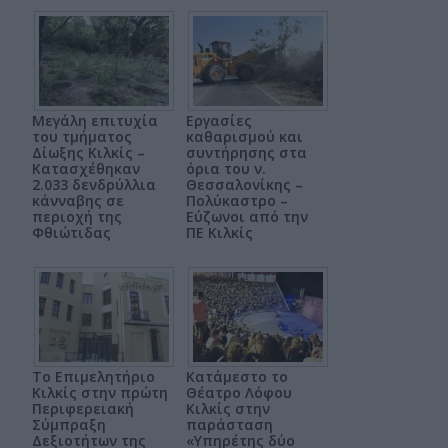
Μεγάλη επιτυχία
Εργασίες
του τμήματος
καθαρισμού και
Δίωξης Κιλκίς –
συντήρησης στα
Κατασχέθηκαν
όρια του ν.
2.033 δενδρύλλια
Θεσσαλονίκης –
κάνναβης σε
Πολύκαστρο –
περιοχή της
Εύζωνοι από την
Φθιώτιδας
ΠΕ Κιλκίς
Το Επιμελητήριο
Κατάμεστο το
Κιλκίς στην πρώτη
Θέατρο Λόφου
Περιφερειακή
Κιλκίς στην
Σύμπραξη
παράσταση
Δεξιοτήτων της
«Υπηρέτης δύο