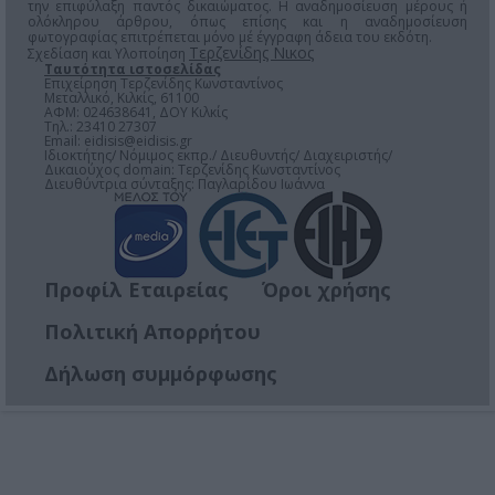
την επιφύλαξη παντός δικαιώματος. Η αναδημοσίευση μέρους ή
ολόκληρου άρθρου, όπως επίσης και η αναδημοσίευση
φωτογραφίας επιτρέπεται μόνο μέ έγγραφη άδεια του εκδότη.
Τερζενίδης Νικος
Σχεδίαση και Υλοποίηση
Ταυτότητα ιστοσελίδας
Επιχείρηση Τερζενίδης Κωνσταντίνος
Μεταλλικό, Κιλκίς, 61100
ΑΦΜ: 024638641, ΔΟΥ Κιλκίς
Τηλ.: 23410 27307
Email:
eidisis@eidisis.gr
Ιδιοκτήτης/ Νόμιμος εκπρ./ Διευθυντής/ Διαχειριστής/
Δικαιούχος domain: Τερζενίδης Κωνσταντίνος
Διευθύντρια σύνταξης: Παγλαρίδου Ιωάννα
Προφίλ Εταιρείας
Όροι χρήσης
Πολιτική Απορρήτου
Δήλωση συμμόρφωσης