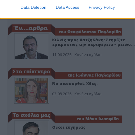
ο ΣΥΡΙΖΑ και οι Κιλκισιώτες
Data Deletion
Data Access
Privacy Policy
26-07-2026 - Κανένα σχόλιο
Κιλκίς προς Χατζηδάκη: Στηρίξτε
εμπράκτως την περιφέρεια – μειώσ…
11-06-2026 - Κανένα σχόλιο
Να αποσυρθεί. Χθες.
03-08-2026 - Κανένα σχόλιο
Οίκοι ευγηρίας