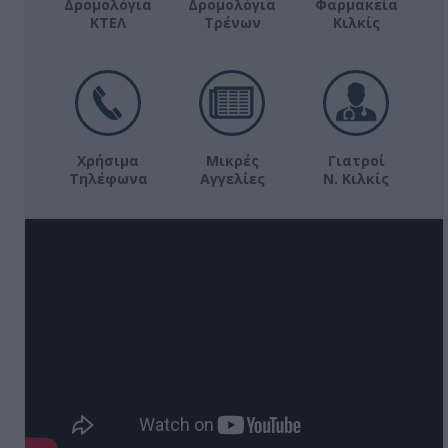
Δρομολόγια
Δρομολόγια
Φαρμακεία
ΚΤΕΛ
Τρένων
Κιλκίς
Χρήσιμα
Μικρές
Γιατροί
Τηλέφωνα
Αγγελίες
Ν. Κιλκίς