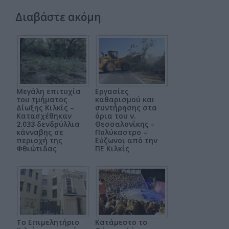
Διαβάστε ακόμη
Μεγάλη επιτυχία
Εργασίες
του τμήματος
καθαρισμού και
Δίωξης Κιλκίς –
συντήρησης στα
Κατασχέθηκαν
όρια του ν.
2.033 δενδρύλλια
Θεσσαλονίκης –
κάνναβης σε
Πολύκαστρο –
περιοχή της
Εύζωνοι από την
Φθιώτιδας
ΠΕ Κιλκίς
Το Επιμελητήριο
Κατάμεστο το