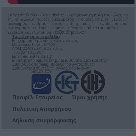
Copyright © 2006-2026 Eidisis.gr - Η ενημερωτική πύλη του Κιλκίς. Με
την επιφύλαξη παντός δικαιώματος. Η αναδημοσίευση μέρους ή
ολόκληρου άρθρου, όπως επίσης και η αναδημοσίευση
φωτογραφίας επιτρέπεται μόνο μέ έγγραφη άδεια του εκδότη.
Τερζενίδης Νικος
Σχεδίαση και Υλοποίηση
Ταυτότητα ιστοσελίδας
Επιχείρηση Τερζενίδης Κωνσταντίνος
Μεταλλικό, Κιλκίς, 61100
ΑΦΜ: 024638641, ΔΟΥ Κιλκίς
Τηλ.: 23410 27307
Email:
eidisis@eidisis.gr
Ιδιοκτήτης/ Νόμιμος εκπρ./ Διευθυντής/ Διαχειριστής/
Δικαιούχος domain: Τερζενίδης Κωνσταντίνος
Διευθύντρια σύνταξης: Παγλαρίδου Ιωάννα
Προφίλ Εταιρείας
Όροι χρήσης
Πολιτική Απορρήτου
Δήλωση συμμόρφωσης