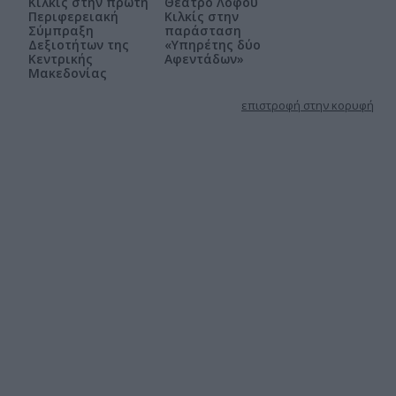
Κιλκίς στην πρώτη
Θέατρο Λόφου
Περιφερειακή
Κιλκίς στην
Σύμπραξη
παράσταση
Δεξιοτήτων της
«Υπηρέτης δύο
Κεντρικής
Αφεντάδων»
Μακεδονίας
επιστροφή στην κορυφή