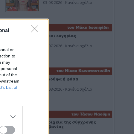
03-08-2026 - Κανένα σχόλιο
onal
Οίκοι ευγηρίας
24-07-2026 - Κανένα σχόλιο
sonal or
ection to
ou may
 personal
out of the
Ή ρούφα ή φύσα
 downstream
B’s List of
03-08-2026 - Κανένα σχόλιο
Στοιχεία της σύγχρονης
Αλβανίας