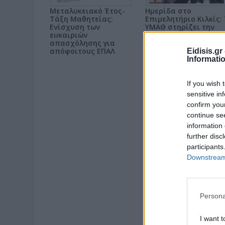
Μεταλυκειακό Έτος-
Ημερίδα στο
Τάξη Μαθητείας:
Επιμελητήριο Κιλκίς:
Ενίσχυση των
ΥΜΑΘ στηρίζει την
ευκαιριών
ενίσχυση της τοπική
απασχόλησης για
επιχειρηματικότητας
απόφοιτους ΕΠΑΛ
Eidisis.g
Informati
If you wish 
sensitive in
confirm you
continue se
information 
further disc
participants
Downstream 
Persona
I want t