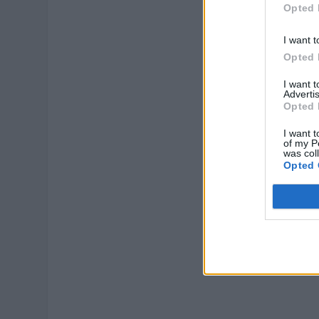
Opted 
I want t
Opted 
I want 
Advertis
Opted 
I want t
of my P
was col
Opted 