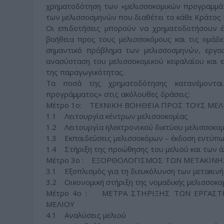
χρηματοδότηση των «μελισσοκομικών προγραμμάτ
των μελισσοσμηνών που διαθέτει το κάθε Κράτος 
Οι επιδοτήσεις μπορούν να χρηματοδοτήσουν έξ
βοήθεια προς τους μελισσοκόμους και τις ομάδε
σημαντικό πρόβλημα των μελισσοσμηνών, εργασ
ανασύσταση του μελισσοκομικού κεφαλαίου και 
της παραγωγικότητας.
Τα ποσά της χρηματοδότησης κατανέμονται 
προγράμματος» στις ακόλουθες δράσεις:
Μέτρο 1ο: ΤΕΧΝΙΚΗ ΒΟΗΘΕΙΑ ΠΡΟΣ ΤΟΥΣ ΜΕ
1.1 Λειτουργία κέντρων μελισσοκομίας
1.2 Λειτουργία ηλεκτρονικού δικτύου μελισσοκομ
1.3 Εκπαιδεύσεις μελισσοκόμων – έκδοση εντύπ
1.4 Στήριξη της προώθησης του μελιού και των 
Μέτρο 3ο : ΕΞΟΡΘΟΛΟΓΙΣΜΟΣ ΤΩΝ ΜΕΤΑΚΙΝ
3.1 Εξοπλισμός για τη διευκόλυνση των μετακιν
3.2 Οικονομική στήριξη της νομαδικής μελισσοκο
Μέτρο 4ο : ΜΕΤΡΑ ΣΤΗΡΙΞΗΣ ΤΩΝ ΕΡΓΑΣΤ
ΜΕΛΙΟΥ
4.1 Αναλύσεις μελιού