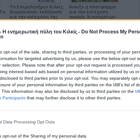
Το Επιμελητήριο Κιλκίς
Άνοιξε η πλατφόρμα
 Το
διοργανώνει εκδήλωση
για την ενίσχυση
για την ενίσχυση της
αγοράς λιπασμάτων
ς
τοπικής
γεωργικών
επιχειρηματικότητας
εκμεταλλεύσεων
r - Η ενημερωτική πύλη του Κιλκίς -
Do Not Process My Pers
on
επιστροφή στην κορυφή
to opt-out of the sale, sharing to third parties, or processing of your per
formation for targeted advertising by us, please use the below opt-out s
r selection. Please note that after your opt-out request is processed y
eing interest-based ads based on personal information utilized by us or
disclosed to third parties prior to your opt-out. You may separately opt-
losure of your personal information by third parties on the IAB’s list of
. This information may also be disclosed by us to third parties on the
IA
Participants
that may further disclose it to other third parties.
l Data Processing Opt Outs
o opt-out of the Sharing of my personal data.