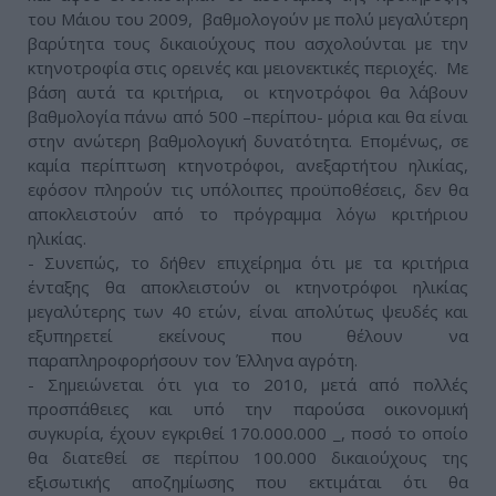
του Μάιου του 2009, βαθμολογούν με πολύ μεγαλύτερη
βαρύτητα τους δικαιούχους που ασχολούνται με την
κτηνοτροφία στις ορεινές και μειονεκτικές περιοχές. Με
βάση αυτά τα κριτήρια, οι κτηνοτρόφοι θα λάβουν
βαθμολογία πάνω από 500 –περίπου- μόρια και θα είναι
στην ανώτερη βαθμολογική δυνατότητα. Επομένως, σε
καμία περίπτωση κτηνοτρόφοι, ανεξαρτήτου ηλικίας,
εφόσον πληρούν τις υπόλοιπες προϋποθέσεις, δεν θα
αποκλειστούν από το πρόγραμμα λόγω κριτήριου
ηλικίας.
- Συνεπώς, το δήθεν επιχείρημα ότι με τα κριτήρια
ένταξης θα αποκλειστούν οι κτηνοτρόφοι ηλικίας
μεγαλύτερης των 40 ετών, είναι απολύτως ψευδές και
εξυπηρετεί εκείνους που θέλουν να
παραπληροφορήσουν τον Έλληνα αγρότη.
- Σημειώνεται ότι για το 2010, μετά από πολλές
προσπάθειες και υπό την παρούσα οικονομική
συγκυρία, έχουν εγκριθεί 170.000.000 _, ποσό το οποίο
θα διατεθεί σε περίπου 100.000 δικαιούχους της
εξισωτικής αποζημίωσης που εκτιμάται ότι θα