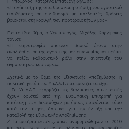
Η Υπουργός, Κατερίνα Μπατζελή δήλωσε :
«Η ανάπτυξη της υπαίθρου και η στήριξη του αγροτικού
εισοδήματος σε συνδυασμό με πολλαπλές δράσεις
βρίσκεται στη κορυφή των προτεραιοτήτων μας».
Για το ίδιο θέμα, ο Υφυπουργός, Μιχάλης Καρχιμάκης
τόνισε:
«Η κτηνοτροφία αποτελεί βασικό άξονα στην
αναδιάρθρωση της αγροτικής μας οικονομίας και πρέπει
να παίξει καθοριστικό ρόλο στην ανάπτυξη του
αγροδιατροφικού τομέα».
Σχετικά με το θέμα της Εξισωτικής Αποζημίωσης, η
πολιτική ηγεσία του Υπ.Α.Α.Τ, διευκρινίζει τα εξής:
- Το Υπ.Α.Α.Τ. εφαρμόζει τις διαδικασίες όπως αυτές
έχουν οριστεί από την Ευρωπαϊκή Επιτροπή για
κατάταξη των δικαιούχων με όρους διαφάνειας τόσο
κατά την αίτηση, όσο και για την ένταξη και την
καταβολή της Εξισωτικής Αποζημίωσης.
Ζ Τα κριτήρια ένταξης, όπως αναμορφώθηκαν το 2010
και αφού εντοπίστηκαν οι αδυναμίες της προκήρυξης