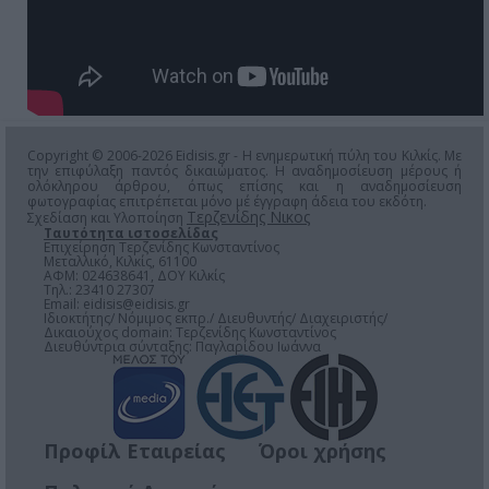
Copyright © 2006-2026 Eidisis.gr - Η ενημερωτική πύλη του Κιλκίς. Με
την επιφύλαξη παντός δικαιώματος. Η αναδημοσίευση μέρους ή
ολόκληρου άρθρου, όπως επίσης και η αναδημοσίευση
φωτογραφίας επιτρέπεται μόνο μέ έγγραφη άδεια του εκδότη.
Τερζενίδης Νικος
Σχεδίαση και Υλοποίηση
Ταυτότητα ιστοσελίδας
Επιχείρηση Τερζενίδης Κωνσταντίνος
Μεταλλικό, Κιλκίς, 61100
ΑΦΜ: 024638641, ΔΟΥ Κιλκίς
Τηλ.: 23410 27307
Email:
eidisis@eidisis.gr
Ιδιοκτήτης/ Νόμιμος εκπρ./ Διευθυντής/ Διαχειριστής/
Δικαιούχος domain: Τερζενίδης Κωνσταντίνος
Διευθύντρια σύνταξης: Παγλαρίδου Ιωάννα
Προφίλ Εταιρείας
Όροι χρήσης