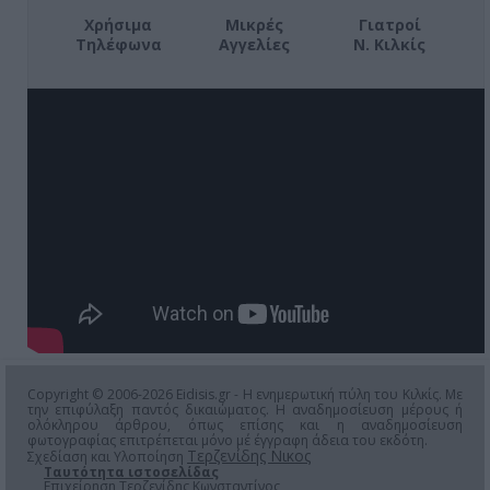
Χρήσιμα
Μικρές
Γιατροί
Τηλέφωνα
Αγγελίες
Ν. Κιλκίς
Copyright © 2006-2026 Eidisis.gr - Η ενημερωτική πύλη του Κιλκίς. Με
την επιφύλαξη παντός δικαιώματος. Η αναδημοσίευση μέρους ή
ολόκληρου άρθρου, όπως επίσης και η αναδημοσίευση
φωτογραφίας επιτρέπεται μόνο μέ έγγραφη άδεια του εκδότη.
Τερζενίδης Νικος
Σχεδίαση και Υλοποίηση
Ταυτότητα ιστοσελίδας
Επιχείρηση Τερζενίδης Κωνσταντίνος