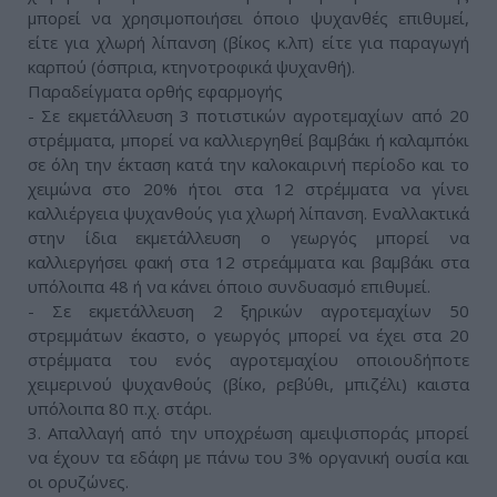
μπορεί να χρησιμοποιήσει όποιο ψυχανθές επιθυμεί,
είτε για χλωρή λίπανση (βίκος κ.λπ) είτε για παραγωγή
καρπού (όσπρια, κτηνοτροφικά ψυχανθή).
Παραδείγματα ορθής εφαρμογής
- Σε εκμετάλλευση 3 ποτιστικών αγροτεμαχίων από 20
στρέμματα, μπορεί να καλλιεργηθεί βαμβάκι ή καλαμπόκι
σε όλη την έκταση κατά την καλοκαιρινή περίοδο και το
χειμώνα στο 20% ήτοι στα 12 στρέμματα να γίνει
καλλιέργεια ψυχανθούς για χλωρή λίπανση. Εναλλακτικά
στην ίδια εκμετάλλευση ο γεωργός μπορεί να
καλλιεργήσει φακή στα 12 στρεάμματα και βαμβάκι στα
υπόλοιπα 48 ή να κάνει όποιο συνδυασμό επιθυμεί.
- Σε εκμετάλλευση 2 ξηρικών αγροτεμαχίων 50
στρεμμάτων έκαστο, ο γεωργός μπορεί να έχει στα 20
στρέμματα του ενός αγροτεμαχίου οποιουδήποτε
χειμερινού ψυχανθούς (βίκο, ρεβύθι, μπιζέλι) καιστα
υπόλοιπα 80 π.χ. στάρι.
3. Απαλλαγή από την υποχρέωση αμειψισποράς μπορεί
να έχουν τα εδάφη με πάνω του 3% οργανική ουσία και
οι ορυζώνες.