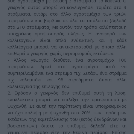
δύο αγροτεμάχια με έκταση 3 στρέμματα το καθένα. Ο
γεωργός αυτός μπορεί να καλλιεργήσει τομάτα στα 3
στρέμματα, σιτάρι στο άλλο αγροτεμάχιο των τριών
στρεμμάτων και βαμβάκι σε όλα τα υπόλοιπα (δηλαδή
στα 210 στρέμματα) Με αυτόν τον τρόπο καλύπτεται η
υποχρέωση αμειψισποράς πλήρως. Η αναφορά των
καλλιεργειών είναι απλά ενδεικτική, και η κάθε
καλλιέργεια μπορεί να αντικατασταθεί με όποια άλλη
επιθυμεί ο γεωργός χωρίς περιορισμούς εκτάσεων.
- Άλλος γεωργός διαθέτει ένα αγροτεμάχιο 100
στρεμμάτων. Αρκεί στο αγροτεμάχιο αυτό να
συμπεριλαμβάνει ένα στρέμμα π.χ. Σιτάρι, ένα στρέμμα
π.χ. καλαμπόκι και 98 στρεάμματα όποια άλλη
καλλιέργεια της επιλογής του.
2. Εφόσον ο γεωργός δεν επιθυμεί αυτή τη λύση,
εναλλακτικά μπορεί να επιλέξει την αμειψισπορά με
ψυχανθή. Σε αυτή την περίπτωση είναι υποχρεωμένος
να έχει κάλυψη με ψυχανθή στο 20% των αρόσιμων
εκτάσεων της εκμετάλλευσης του (εκτός δενδρώνων και
βοσκοτόπων,) όποτε το επιθυμεί, δηλαδή είτε τη
χειμερινή περίοδο είτε την θερινή περίοδο. Επίσης