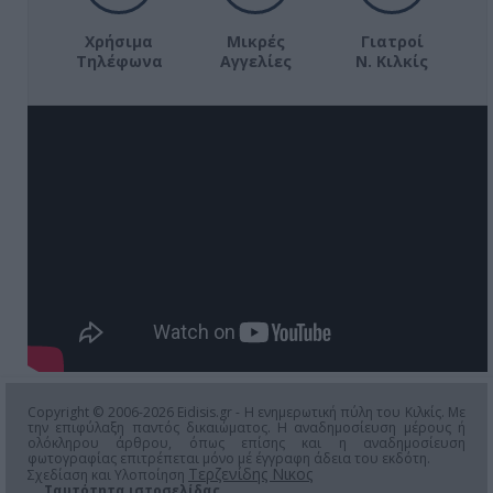
Χρήσιμα
Μικρές
Γιατροί
Τηλέφωνα
Αγγελίες
Ν. Κιλκίς
Copyright © 2006-2026 Eidisis.gr - Η ενημερωτική πύλη του Κιλκίς. Με
την επιφύλαξη παντός δικαιώματος. Η αναδημοσίευση μέρους ή
ολόκληρου άρθρου, όπως επίσης και η αναδημοσίευση
φωτογραφίας επιτρέπεται μόνο μέ έγγραφη άδεια του εκδότη.
Τερζενίδης Νικος
Σχεδίαση και Υλοποίηση
Ταυτότητα ιστοσελίδας