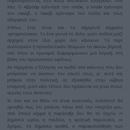
παραπέμποντας στο κατά Ματθαίον Ευαγγέλιο που
λέει: Ο Αβραάμ εγέννησε τον Ισαάκ, ο Ισαάκ εγέννησε
τον Ιακώβ, ο Ιακώβ εγέννησε τον Ιούδα και τους
αδερφούς του.
Κάπως έτσι είναι και τα σημερινά κόμματα
«μπαμπούσκα». Το ένα γεννά το άλλο, γιατί πολλοί μαζί
αρχηγοί στον ίδιο χώρο δεν κάνουνε. Τα περί
συλλογικών ή προοδευτικών θεωριών τα ακούω βερεσέ,
εκεί όπου οι εγωισμοί διαμορφώνουν μια λογική, στη
βάση του προσωπικού οφέλους.
Αν περιμένει ο Έλληνας να σωθεί από εκείνους που δεν
μπόρεσαν να σώσουν τον εαυτό τους, γι' αυτό και
μπήκαν στην πολιτική, ας εξασκηθεί στην ιώβεια
υπομονή, γιατί κάτι τέτοιο δεν πρόκειται να γίνει στους
αιώνες τους άπαντες!
Κι όσο και να θέλω να είναι ευγενικός, ουδέποτε θα
αρνηθώ πως ότι μπαίνει πάνω από την πατρίδα μου,
από όποιο κόμμα ή παράταξη δεν θα το δεχτώ. Η
δημόσια υγεία, η παιδεία, η κρατική περιουσία, οι
δρόμοι, τα δημόσια αγαθά, η παρακολούθηση των