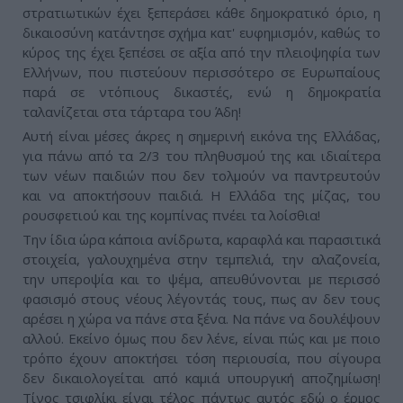
στρατιωτικών έχει ξεπεράσει κάθε δημοκρατικό όριο, η
δικαιοσύνη κατάντησε σχήμα κατ' ευφημισμόν, καθώς το
κύρος της έχει ξεπέσει σε αξία από την πλειοψηφία των
Ελλήνων, που πιστεύουν περισσότερο σε Ευρωπαίους
παρά σε ντόπιους δικαστές, ενώ η δημοκρατία
ταλανίζεται στα τάρταρα του Άδη!
Αυτή είναι μέσες άκρες η σημερινή εικόνα της Ελλάδας,
για πάνω από τα 2/3 του πληθυσμού της και ιδιαίτερα
των νέων παιδιών που δεν τολμούν να παντρευτούν
και να αποκτήσουν παιδιά. Η Ελλάδα της μίζας, του
ρουσφετιού και της κομπίνας πνέει τα λοίσθια!
Την ίδια ώρα κάποια ανίδρωτα, καραφλά και παρασιτικά
στοιχεία, γαλουχημένα στην τεμπελιά, την αλαζονεία,
την υπεροψία και το ψέμα, απευθύνονται με περισσό
φασισμό στους νέους λέγοντάς τους, πως αν δεν τους
αρέσει η χώρα να πάνε στα ξένα. Να πάνε να δουλέψουν
αλλού. Εκείνο όμως που δεν λένε, είναι πώς και με ποιο
τρόπο έχουν αποκτήσει τόση περιουσία, που σίγουρα
δεν δικαιολογείται από καμιά υπουργική αποζημίωση!
Τίνος τσιφλίκι είναι τέλος πάντως αυτός εδώ ο έρμος