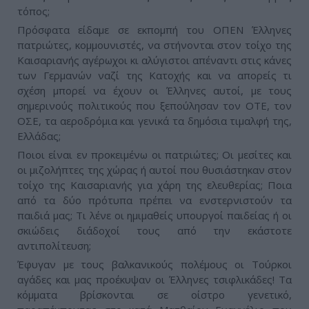
τόπος;
Πρόσφατα είδαμε σε εκπομπή του ΟΠΕΝ Έλληνες
πατριώτες, κομμουνιστές, να στήνονται στον τοίχο της
Καισαριανής αγέρωχοι κι αλύγιστοι απέναντι στις κάνες
των Γερμανών ναζί της Κατοχής και να απορείς τι
σχέση μπορεί να έχουν οι Έλληνες αυτοί, με τους
σημερινούς πολιτικούς που ξεπούλησαν τον ΟΤΕ, τον
ΟΣΕ, τα αεροδρόμια και γενικά τα δημόσια τιμαλφή της,
Ελλάδας;
Ποιοι είναι εν προκειμένω οι πατριώτες; Οι μεσίτες και
οι μιζολήπτες της χώρας ή αυτοί που θυσιάστηκαν στον
τοίχο της Καισαριανής για χάρη της ελευθερίας; Ποια
από τα δύο πρότυπα πρέπει να ενστερνιστούν τα
παιδιά μας; Τι λένε οι ημιμαθείς υπουργοί παιδείας ή οι
σκιώδεις διάδοχοί τους από την εκάστοτε
αντιπολίτευση;
Έφυγαν με τους βαλκανικούς πολέμους οι Τούρκοι
αγάδες και μας προέκυψαν οι Έλληνες τσιφλικάδες! Τα
κόμματα βρίσκονται σε οίστρο γενετικό,