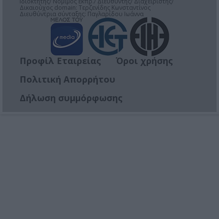
Ιδιοκτήτης/ Νόμιμος εκπρ./ Διευθυντής/ Διαχειριστής/
Δικαιούχος domain: Τερζενίδης Κωνσταντίνος
Διευθύντρια σύνταξης: Παγλαρίδου Ιωάννα
Προφίλ Εταιρείας
Όροι χρήσης
Πολιτική Απορρήτου
Δήλωση συμμόρφωσης