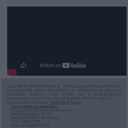
Copyright © 2006-2026 Eidisis.gr - Η ενημερωτική πύλη του Κιλκίς. Με
την επιφύλαξη παντός δικαιώματος. Η αναδημοσίευση μέρους ή
ολόκληρου άρθρου, όπως επίσης και η αναδημοσίευση
φωτογραφίας επιτρέπεται μόνο μέ έγγραφη άδεια του εκδότη.
Τερζενίδης Νικος
Σχεδίαση και Υλοποίηση
Ταυτότητα ιστοσελίδας
Επιχείρηση Τερζενίδης Κωνσταντίνος
Μεταλλικό, Κιλκίς, 61100
ΑΦΜ: 024638641, ΔΟΥ Κιλκίς
Τηλ.: 23410 27307
Email:
eidisis@eidisis.gr