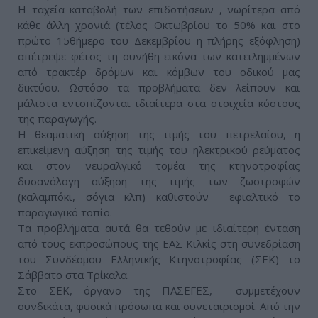
Η ταχεία καταβολή των επιδοτήσεων , νωρίτερα από
κάθε άλλη χρονιά (τέλος Οκτωβρίου το 50% και στο
πρώτο 15θήμερο του Δεκεμβρίου η πλήρης εξόφληση)
απέτρεψε φέτος τη συνήθη εικόνα των κατειλημμένων
από τρακτέρ δρόμων και κόμβων του οδικού μας
δικτύου. Ωστόσο τα προβλήματα δεν λείπουν και
μάλιστα εντοπίζονται ιδιαίτερα στα στοιχεία κόστους
της παραγωγής.
Η θεαματική αύξηση της τιμής του πετρελαίου, η
επικείμενη αύξηση της τιμής του ηλεκτρικού ρεύματος
και στον νευραλγικό τομέα της κτηνοτροφίας
δυσανάλογη αύξηση της τιμής των ζωοτροφών
(καλαμπόκι, σόγια κλπ) καθιστούν εφιαλτικό το
παραγωγικό τοπίο.
Τα προβλήματα αυτά θα τεθούν με ιδιαίτερη ένταση
από τους εκπροσώπους της ΕΑΣ Κιλκίς στη συνεδρίαση
του Συνδέσμου Ελληνικής Κτηνοτροφίας (ΣΕΚ) το
Σάββατο στα Τρίκαλα.
Στο ΣΕΚ, όργανο της ΠΑΣΕΓΕΣ, συμμετέχουν
συνδικάτα, φυσικά πρόσωπα και συνεταιρισμοί. Από την