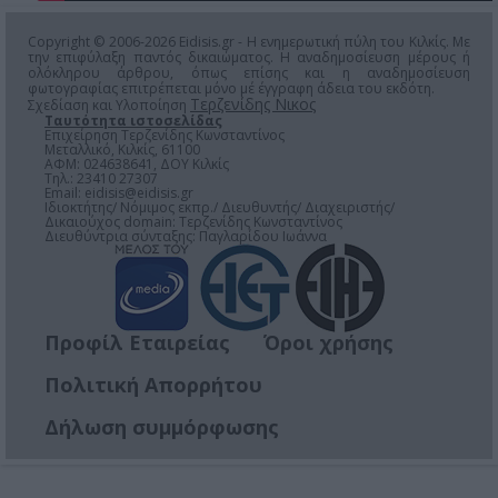
Copyright © 2006-2026 Eidisis.gr - Η ενημερωτική πύλη του Κιλκίς. Με
την επιφύλαξη παντός δικαιώματος. Η αναδημοσίευση μέρους ή
ολόκληρου άρθρου, όπως επίσης και η αναδημοσίευση
φωτογραφίας επιτρέπεται μόνο μέ έγγραφη άδεια του εκδότη.
Τερζενίδης Νικος
Σχεδίαση και Υλοποίηση
Ταυτότητα ιστοσελίδας
Επιχείρηση Τερζενίδης Κωνσταντίνος
Μεταλλικό, Κιλκίς, 61100
ΑΦΜ: 024638641, ΔΟΥ Κιλκίς
Τηλ.: 23410 27307
Email:
eidisis@eidisis.gr
Ιδιοκτήτης/ Νόμιμος εκπρ./ Διευθυντής/ Διαχειριστής/
Δικαιούχος domain: Τερζενίδης Κωνσταντίνος
Διευθύντρια σύνταξης: Παγλαρίδου Ιωάννα
Προφίλ Εταιρείας
Όροι χρήσης
Πολιτική Απορρήτου
Δήλωση συμμόρφωσης