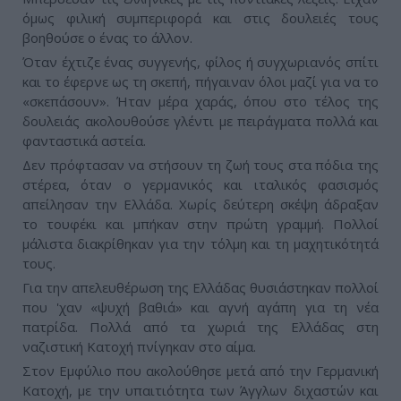
όμως φιλική συμπεριφορά και στις δουλειές τους
βοηθούσε ο ένας το άλλον.
Όταν έχτιζε ένας συγγενής, φίλος ή συγχωριανός σπίτι
και το έφερνε ως τη σκεπή, πήγαιναν όλοι μαζί για να το
«σκεπάσουν». Ήταν μέρα χαράς, όπου στο τέλος της
δουλειάς ακολουθούσε γλέντι με πειράγματα πολλά και
φανταστικά αστεία.
Δεν πρόφτασαν να στήσουν τη ζωή τους στα πόδια της
στέρεα, όταν ο γερμανικός και ιταλικός φασισμός
απείλησαν την Ελλάδα. Χωρίς δεύτερη σκέψη άδραξαν
το τουφέκι και μπήκαν στην πρώτη γραμμή. Πολλοί
μάλιστα διακρίθηκαν για την τόλμη και τη μαχητικότητά
τους.
Για την απελευθέρωση της Ελλάδας θυσιάστηκαν πολλοί
που 'χαν «ψυχή βαθιά» και αγνή αγάπη για τη νέα
πατρίδα. Πολλά από τα χωριά της Ελλάδας στη
ναζιστική Κατοχή πνίγηκαν στο αίμα.
Στον Εμφύλιο που ακολούθησε μετά από την Γερμανική
Κατοχή, με την υπαιτιότητα των Άγγλων διχαστών και