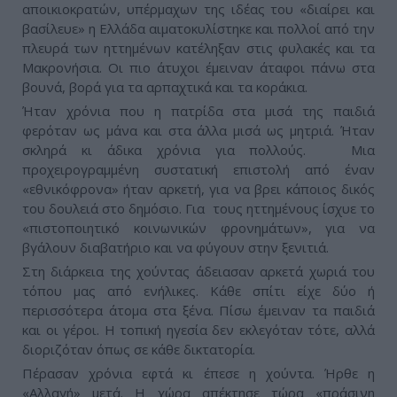
αποικιοκρατών, υπέρμαχων της ιδέας του «διαίρει και
βασίλευε» η Ελλάδα αιματοκυλίστηκε και πολλοί από την
πλευρά των ηττημένων κατέληξαν στις φυλακές και τα
Μακρονήσια. Οι πιο άτυχοι έμειναν άταφοι πάνω στα
βουνά, βορά για τα αρπαχτικά και τα κοράκια.
Ήταν χρόνια που η πατρίδα στα μισά της παιδιά
φερόταν ως μάνα και στα άλλα μισά ως μητριά. Ήταν
σκληρά κι άδικα χρόνια για πολλούς. Μια
προχειρογραμμένη συστατική επιστολή από έναν
«εθνικόφρονα» ήταν αρκετή, για να βρει κάποιος δικός
του δουλειά στο δημόσιο. Για τους ηττημένους ίσχυε το
«πιστοποιητικό κοινωνικών φρονημάτων», για να
βγάλουν διαβατήριο και να φύγουν στην ξενιτιά.
Στη διάρκεια της χούντας άδειασαν αρκετά χωριά του
τόπου μας από ενήλικες. Κάθε σπίτι είχε δύο ή
περισσότερα άτομα στα ξένα. Πίσω έμειναν τα παιδιά
και οι γέροι. Η τοπική ηγεσία δεν εκλεγόταν τότε, αλλά
διοριζόταν όπως σε κάθε δικτατορία.
Πέρασαν χρόνια εφτά κι έπεσε η χούντα. Ήρθε η
«Αλλαγή» μετά. Η χώρα απέκτησε τώρα «πράσινη