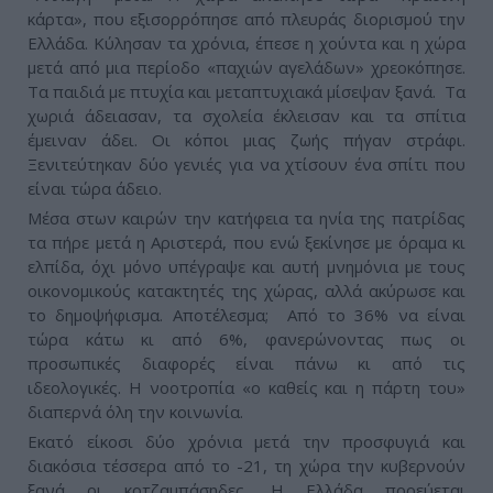
κάρτα», που εξισορρόπησε από πλευράς διορισμού την
Ελλάδα. Κύλησαν τα χρόνια, έπεσε η χούντα και η χώρα
μετά από μια περίοδο «παχιών αγελάδων» χρεοκόπησε.
Τα παιδιά με πτυχία και μεταπτυχιακά μίσεψαν ξανά. Τα
χωριά άδειασαν, τα σχολεία έκλεισαν και τα σπίτια
έμειναν άδει. Οι κόποι μιας ζωής πήγαν στράφι.
Ξενιτεύτηκαν δύο γενιές για να χτίσουν ένα σπίτι που
είναι τώρα άδειο.
Μέσα στων καιρών την κατήφεια τα ηνία της πατρίδας
τα πήρε μετά η Αριστερά, που ενώ ξεκίνησε με όραμα κι
ελπίδα, όχι μόνο υπέγραψε και αυτή μνημόνια με τους
οικονομικούς κατακτητές της χώρας, αλλά ακύρωσε και
το δημοψήφισμα. Αποτέλεσμα; Από το 36% να είναι
τώρα κάτω κι από 6%, φανερώνοντας πως οι
προσωπικές διαφορές είναι πάνω κι από τις
ιδεολογικές. Η νοοτροπία «ο καθείς και η πάρτη του»
διαπερνά όλη την κοινωνία.
Εκατό είκοσι δύο χρόνια μετά την προσφυγιά και
διακόσια τέσσερα από το -21, τη χώρα την κυβερνούν
ξανά οι κοτζαμπάσηδες. Η Ελλάδα πορεύεται