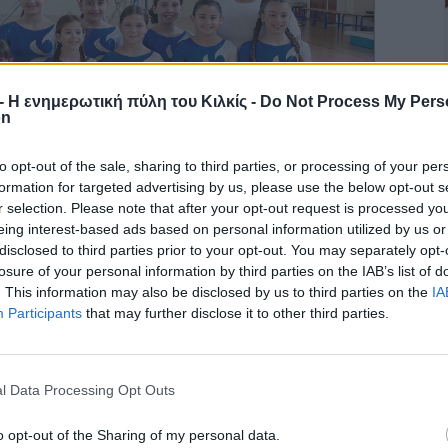
r - Η ενημερωτική πύλη του Κιλκίς -
Do Not Process My Pers
on
to opt-out of the sale, sharing to third parties, or processing of your per
formation for targeted advertising by us, please use the below opt-out s
r selection. Please note that after your opt-out request is processed y
όλυτο δικαίωμα να διαμαρτύρεται. Δεν το θεωρώ γκρίνια.
eing interest-based ads based on personal information utilized by us or
ο ένα επισκευάστηκε άμεσα, και για το δεύτερο ζήτησα
disclosed to third parties prior to your opt-out. You may separately opt-
λιστούν τα απαραίτητα κονδύλια», ήταν η απάντηση του
losure of your personal information by third parties on the IAB’s list of
. This information may also be disclosed by us to third parties on the
IA
ι η λύση που δόθηκε για το ένα, είναι εκ του προχείρου
Participants
that may further disclose it to other third parties.
διόρθωση.
βλημα. Από τον Νοέμβριο ο αναπληρωτής διοικητής κ.
 άλλα τρία έγγραφά του για το ίδιο θέμα. Ο δήμαρχος
l Data Processing Opt Outs
η
ον υπουργό Υγείας απαίτησε άμεση λύση, αλλά η 4
ΥΠΕ
 ευρώ για να αντικαταστήσουν και τα δυο ΕΠΙΚΙΝΔΥΝΑ
o opt-out of the Sharing of my personal data.
τροποποίηση του προϋπολογισμού» μετά από επτά μήνες.