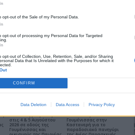
In
η
αι στην 4
ΥΠΕ. Και το σίγουρο είναι πως αν το θέμα δεν
 ΠΡΟΣΩΡΙΝΗ επιδιόρθωση του ενός ασανσέρ!
o opt-out of the Sale of my Personal Data.
αζομένων ή επισκεπτών. Το ποιο σοβαρό είναι πως δεν
In
 Νοσοκομείο. Αφού με το ίδιο ασανσέρ μεταφέρονται
γεύματα ασθενών, τρόφιμα και πάει λέγοντας...!
to opt-out of processing my Personal Data for Targeted
ing.
τώ, που ο Υπουργός δεν μας είπε και γκρινιάρηδες!
In
o opt-out of Collection, Use, Retention, Sale, and/or Sharing
ersonal Data that Is Unrelated with the Purposes for which it
lected.
Out
CONFIRM
Data Deletion
Data Access
Privacy Policy
ις
Διακοπές ρεύματος
Οι Παίονες
στις 4 & 5 Αυγούστου
Γουμένισσας στην
ας
2026 σε οδούς της
Καστανερή για το
Γουμένισσας και
παραδοσιακό πανηγύρι
οικισμούς της Παιονίας
της Αγίας Παρασκευής